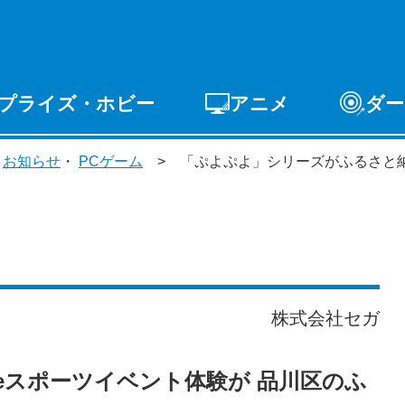
プライズ・ホビー
アニメ
ダー
ゲーム
PCゲーム
スマホゲーム
アーケードゲ
・
お知らせ
・
PCゲーム
「ぷよぷよ」シリーズがふるさと
ライズ
トイ
S-FIRE
セガ ラッキーくじ
株式会社セガ
eスポーツイベント体験が 品川区のふ