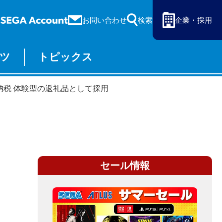
お問い合わせ
検索
企業・採用
ツ
トピックス
ーム
セガ ラッキーくじ
納税 体験型の返礼品として採用
物販
オンライン
セール情報