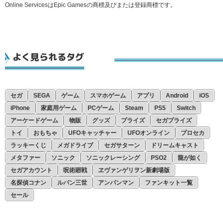
Online ServicesはEpic Gamesの商標及びまたは登録商標です。
よく見られるタグ
セガ
SEGA
ゲーム
スマホゲーム
アプリ
Android
iOS
iPhone
家庭用ゲーム
PCゲーム
Steam
PS5
Switch
アーケードゲーム
物販
グッズ
プライズ
セガプライズ
トイ
おもちゃ
UFOキャッチャー
UFOオンライン
プロセカ
ラッキーくじ
メガドライブ
セガサターン
ドリームキャスト
メタファー
ソニック
ソニックレーシング
PSO2
龍が如く
セガアカウント
呪術廻戦
ヱヴァンゲリヲン新劇場版
名探偵コナン
ルパン三世
アンパンマン
ファンキット一覧
セール