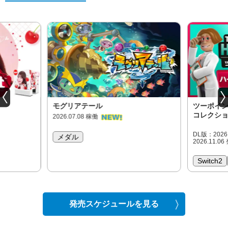
モグリアテール
ツーポイン
コレクシ
2026.07.08 稼働
DL版：202
メダル
2026.11.06
Switch2
発売スケジュールを見る