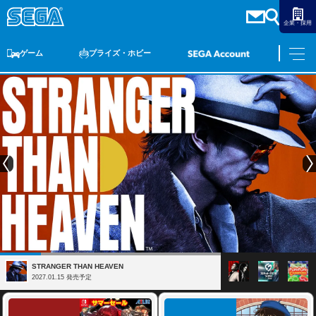
企業・採用
ゲーム
プライズ・ホビー
ゲームTOP
家庭用ゲーム
PCゲーム
スマホゲーム
セガ ラッキーくじ
アーケードゲーム
プライズ
トイ
S-FIRE
セガ ラッキーくじ
物販
オンライン
ゲーム
ゲームTOP
プライズ・ホビー
家庭用ゲーム
プライズ
アニメ
PCゲーム
トイ
スマホゲーム
ダーツ
S-FIRE
アーケードゲーム
セガ ラッキーくじ
トピックス
セガ ラッキーくじ
オンライン
STRANGER THAN HEAVEN
2027.01.15 発売予定
物販