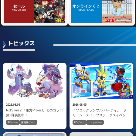
セール
オンラインくじ
Now On Sale
SEGA PLAZA
トピックス
2026.08.05
2026.08.05
NGS ver.2 『東方Project』とのコラボ
『ソニックランブル パーティ』「ク
第2弾実施中！
リーン・スイープステークスイベン
ト」開催！
PCゲーム
家庭用ゲーム
PCゲーム
スマホゲーム