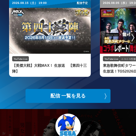
2026.08.15（土） 19:00
2026.08.05（水） 19:3
配信予定
YouTube Live
YouTube Live
ニコニコ生放
【英傑大戦】大戦MAX！ 生放送 【第四十三
東急歌舞伎町タワー
陣】
生放送！TGS202
TV×龍スタTV 無料
配信 一覧を見る