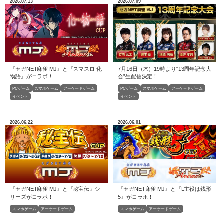
2026.07.13
2026.07.09
『セガNET麻雀 MJ』と『スマスロ 化
7月16日（木）19時より“13周年記念大
物語』がコラボ！
会”生配信決定！
PCゲーム
スマホゲーム
アーケードゲーム
PCゲーム
スマホゲーム
アーケードゲーム
イベント
イベント
2026.06.22
2026.06.01
『セガNET麻雀 MJ』と『秘宝伝』シ
『セガNET麻雀 MJ』と『L主役は銭形
リーズがコラボ！
5』がコラボ！
スマホゲーム
アーケードゲーム
スマホゲーム
アーケードゲーム