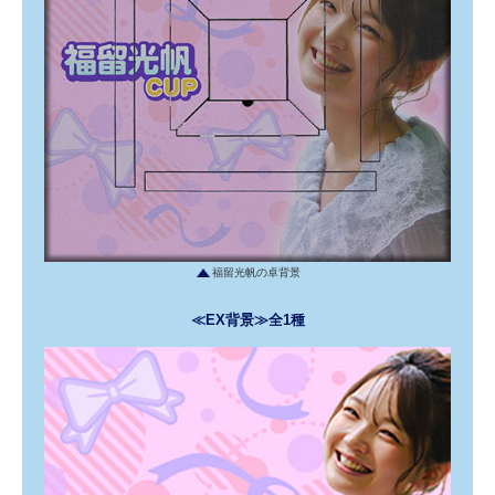
福留光帆の卓背景
≪EX背景≫全1種