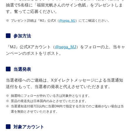
抽選で5名様に「福留光帆さんのサイン色紙」をプレゼントしま
す。奮ってご応募ください。
※
プレゼント詳細は『MJ』公式X（
@sega_MJ
）にてご確認ください。
参加方法
『MJ』公式Xアカウント（
@sega_MJ
）をフォローの上、当キャ
ンペーンのポストをリポスト。
当選発表
当選者様へのご連絡は、Xダイレクトメッセージによる当選通知
送付をもって、当選者の発表と代えさせていただきます。
※
抽選時にフォローが外れている方は対象外となります。
※
景品の発送先は日本国内のみとさせていただきます。
※
当選通知送付後7日以内に当選DM内で指定する方法でのご連絡がない場合は当
選を無効とさせていただきます。
対象アカウント