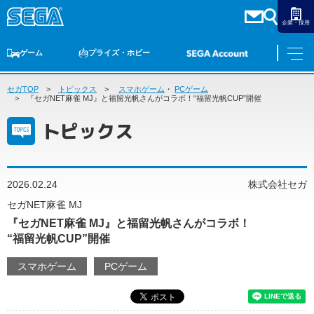
企業・採用
ゲーム
プライズ・ホビー
セガTOP
ゲームTOP
トピックス
家庭用ゲーム
スマホゲーム
PCゲーム
・
PCゲーム
スマホゲーム
セガ ラッキーくじ
アーケードゲーム
プライズ
トイ
S-FIRE
セガ ラッキーくじ
物販
オンライン
ゲーム
『セガNET麻雀 MJ』と福留光帆さんがコラボ！“福留光帆CUP”開催
トピックス
ゲームTOP
プライズ・ホビー
家庭用ゲーム
プライズ
アニメ
PCゲーム
2026.02.24
株式会社セガ
トイ
スマホゲーム
セガNET麻雀 MJ
ダーツ
S-FIRE
『セガNET麻雀 MJ』と福留光帆さんがコラボ！
アーケードゲーム
セガ ラッキーくじ
“福留光帆CUP”開催
トピックス
セガ ラッキーくじ
オンライン
スマホゲーム
PCゲーム
物販