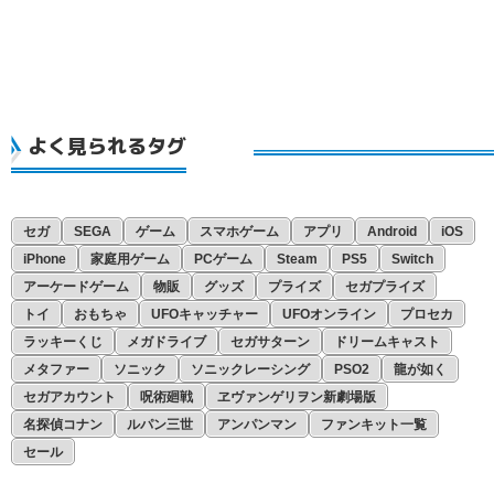
よく見られるタグ
セガ
SEGA
ゲーム
スマホゲーム
アプリ
Android
iOS
iPhone
家庭用ゲーム
PCゲーム
Steam
PS5
Switch
アーケードゲーム
物販
グッズ
プライズ
セガプライズ
トイ
おもちゃ
UFOキャッチャー
UFOオンライン
プロセカ
ラッキーくじ
メガドライブ
セガサターン
ドリームキャスト
メタファー
ソニック
ソニックレーシング
PSO2
龍が如く
セガアカウント
呪術廻戦
ヱヴァンゲリヲン新劇場版
名探偵コナン
ルパン三世
アンパンマン
ファンキット一覧
セール