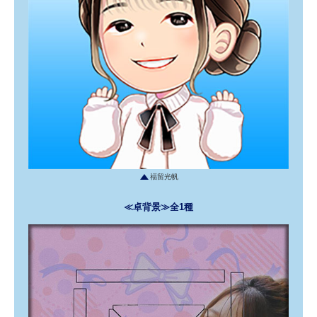
福留光帆
≪卓背景≫全1種