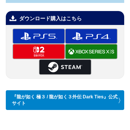
ダウンロード購入はこちら
『龍が如く 極３ / 龍が如く３外伝 Dark Ties』公式
サイト