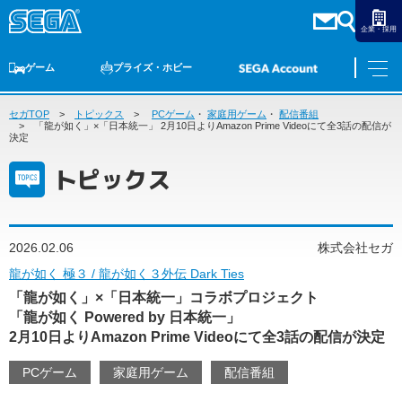
企業・採用
ゲーム
プライズ・ホビー
セガTOP
ゲームTOP
トピックス
家庭用ゲーム
PCゲーム
PCゲーム
・
家庭用ゲーム
スマホゲーム
・
セガ ラッキーくじ
配信番組
アーケードゲーム
プライズ
トイ
S-FIRE
セガ ラッキーくじ
物販
オンライン
ゲーム
「龍が如く」×「日本統一」 2月10日よりAmazon Prime Videoにて全3話の配信が
決定
ゲームTOP
トピックス
プライズ・ホビー
家庭用ゲーム
プライズ
アニメ
PCゲーム
トイ
2026.02.06
株式会社セガ
スマホゲーム
ダーツ
S-FIRE
龍が如く 極３ / 龍が如く３外伝 Dark Ties
アーケードゲーム
「龍が如く」×「日本統一」コラボプロジェクト
セガ ラッキーくじ
「龍が如く Powered by 日本統一」
トピックス
セガ ラッキーくじ
オンライン
2月10日よりAmazon Prime Videoにて全3話の配信が決定
物販
PCゲーム
家庭用ゲーム
配信番組