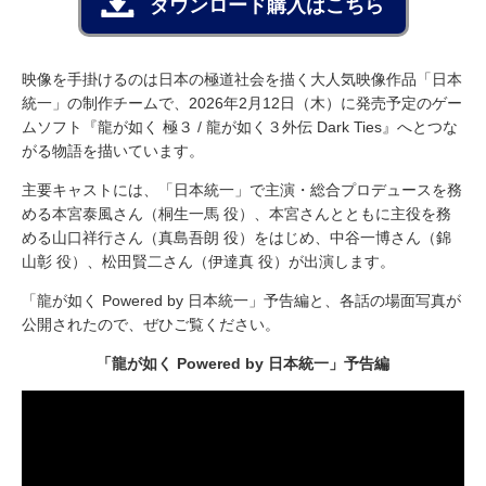
ダウンロード購入はこちら
映像を手掛けるのは日本の極道社会を描く大人気映像作品「日本
統一」の制作チームで、2026年2月12日（木）に発売予定のゲー
ムソフト『龍が如く 極３ / 龍が如く３外伝 Dark Ties』へとつな
がる物語を描いています。
主要キャストには、「日本統一」で主演・総合プロデュースを務
める本宮泰風さん（桐生一馬 役）、本宮さんとともに主役を務
める山口祥行さん（真島吾朗 役）をはじめ、中谷一博さん（錦
山彰 役）、松田賢二さん（伊達真 役）が出演します。
「龍が如く Powered by 日本統一」予告編と、各話の場面写真が
公開されたので、ぜひご覧ください。
「龍が如く Powered by 日本統一」予告編