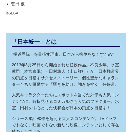
菅田 俊
©SEGA
「日本統一」とは
“極道界統一を目指す理由、日本から抗争をなくすため”
2013年8月25日から開始された任侠作品。不良少年、氷室
蓮司（本宮泰風）・田村悠人（山口祥行）が、日本極道界
の頂点を目指すサクセスストーリー。個性豊かなキャラク
ターたちが躍動する「弱きを助け、強きを挫く」任侠道。
人気キャラクターたちにスポットを当てた外伝も人気コン
テンツに。時折見せるコミカルさも人気のファクター。氷
室・田村を中心とした侠和会が日本の頂点を目指す！
シリーズ累計90作を超える大人気コンテンツ。TVドラマ
でもなく、映画でもない新たな映像コンテンツとして存在
感を示している。