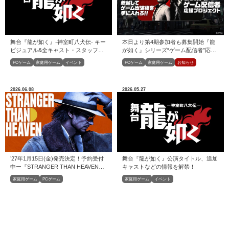
舞台『龍が如く』-神室町八犬伝- キー
本日より第4期参加者も募集開始『龍
ビジュアル&全キャスト・スタッフ解
が如く』シリーズ“ゲーム配信者”応援
禁！
プロジェクト
PCゲーム
家庭用ゲーム
イベント
PCゲーム
家庭用ゲーム
お知らせ
2026.06.08
2026.05.27
’27年1月15日(金)発売決定！予約受付
舞台『龍が如く』公演タイトル、追加
中ー『STRANGER THAN HEAVEN』
キャストなどの情報を解禁！
今冬発売決定！
家庭用ゲーム
PCゲーム
家庭用ゲーム
イベント