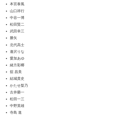
本宮泰風
山口祥行
中谷一博
松田賢二
武田幸三
勝矢
北代高士
逢沢りな
愛加あゆ
緒方彩椰
舘 昌美
結城貴史
かたせ梨乃
古井榮一
松田一三
中野英雄
寺島 進