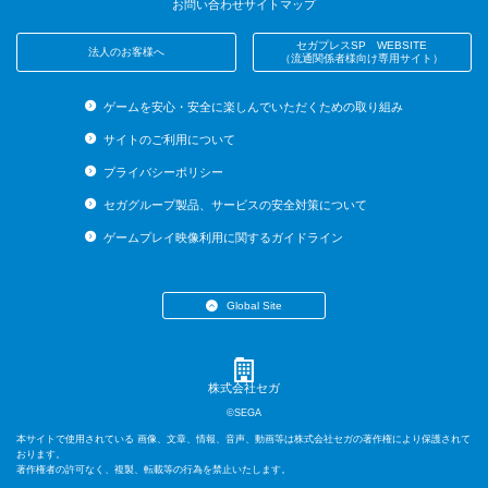
お問い合わせ
サイトマップ
セガプレスSP WEBSITE
法人のお客様へ
（流通関係者様向け専用サイト）
ゲームを安心・安全に楽しんでいただくための取り組み
サイトのご利用について
プライバシーポリシー
セガグループ製品、サービスの安全対策について
ゲームプレイ映像利用に関するガイドライン
Global Site
・English (US)
・English (UK)
・English (AU)
株式会社セガ
・Español
©SEGA
・Français
本サイトで使用されている 画像、文章、情報、音声、動画等は株式会社セガの著作権により保護されて
・Deutsch
おります。
著作権者の許可なく、複製、転載等の行為を禁止いたします。
・Italiano