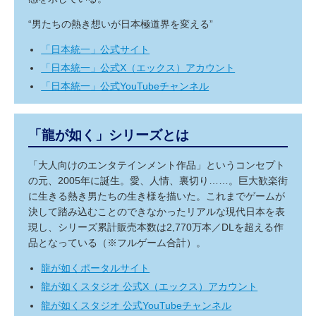
“男たちの熱き想いが日本極道界を変える”
「日本統一」公式サイト
「日本統一」公式X（エックス）アカウント
「日本統一」公式YouTubeチャンネル
「龍が如く」シリーズとは
「大人向けのエンタテインメント作品」というコンセプト
の元、2005年に誕生。愛、人情、裏切り……。巨大歓楽街
に生きる熱き男たちの生き様を描いた。これまでゲームが
決して踏み込むことのできなかったリアルな現代日本を表
現し、シリーズ累計販売本数は2,770万本／DLを超える作
品となっている（※フルゲーム合計）。
龍が如くポータルサイト
龍が如くスタジオ 公式X（エックス）アカウント
龍が如くスタジオ 公式YouTubeチャンネル