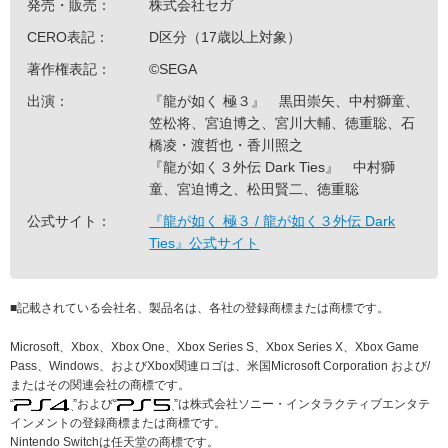
発売・販売：
株式会社セガ
CERO表記：
D区分（17歳以上対象）
著作権表記：
©SEGA
出演：
『龍が如く 極３』 黒田崇矢、中村獅童、
笠松将、宮迫博之、宮川大輔、徳重聡、石
橋凌・渡哲也・香川照之
『龍が如く３外伝 Dark Ties』 中村獅
童、宮迫博之、松田賢二、徳重聡
公式サイト：
『龍が如く 極３ / 龍が如く３外伝 Dark
Ties』公式サイト
■
記載されている会社名、製品名は、各社の登録商標または商標です。
Microsoft、Xbox、Xbox One、Xbox Series S、Xbox Series X、Xbox Game
Pass、Windows、およびXbox関連ロゴは、米国Microsoft Corporation および/
またはその関連会社の商標です。
“
”および“
”は株式会社ソニー・インタラクティブエンタテ
インメントの登録商標または商標です。
Nintendo Switchは任天堂の商標です。