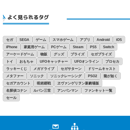
よく見られるタグ
セガ
SEGA
ゲーム
スマホゲーム
アプリ
Android
iOS
iPhone
家庭用ゲーム
PCゲーム
Steam
PS5
Switch
アーケードゲーム
物販
グッズ
プライズ
セガプライズ
トイ
おもちゃ
UFOキャッチャー
UFOオンライン
プロセカ
ラッキーくじ
メガドライブ
セガサターン
ドリームキャスト
メタファー
ソニック
ソニックレーシング
PSO2
龍が如く
セガアカウント
呪術廻戦
ヱヴァンゲリヲン新劇場版
名探偵コナン
ルパン三世
アンパンマン
ファンキット一覧
セール