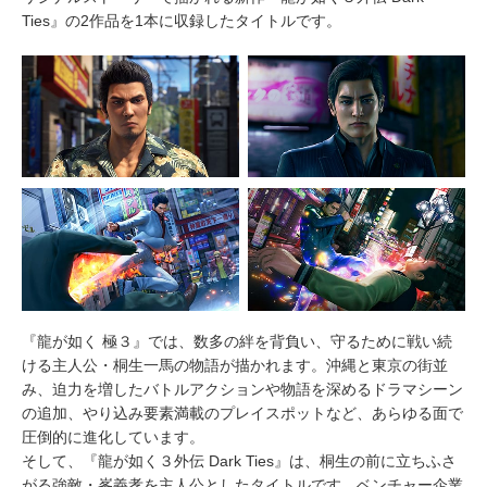
Ties』の2作品を1本に収録したタイトルです。
『龍が如く 極３』では、数多の絆を背負い、守るために戦い続
ける主人公・桐生一馬の物語が描かれます。沖縄と東京の街並
み、迫力を増したバトルアクションや物語を深めるドラマシーン
の追加、やり込み要素満載のプレイスポットなど、あらゆる面で
圧倒的に進化しています。
そして、『龍が如く３外伝 Dark Ties』は、桐生の前に立ちふさ
がる強敵・峯義孝を主人公としたタイトルです。ベンチャー企業