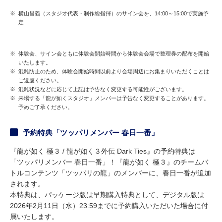
※
横山昌義（スタジオ代表・制作総指揮）のサイン会を、14:00～15:00で実施予
定
※
体験会、サイン会ともに体験会開始時間から体験会会場で整理券の配布を開始
いたします。
※
混雑防止のため、体験会開始時間以前より会場周辺にお集まりいただくことは
ご遠慮ください。
※
混雑状況などに応じて上記は予告なく変更する可能性がございます。
※
来場する「龍が如くスタジオ」メンバーは予告なく変更することがあります。
予めご了承ください。
予約特典「ツッパリメンバー 春日一番」
『龍が如く 極３ / 龍が如く３外伝 Dark Ties』の予約特典は
「ツッパリメンバー 春日一番」！『龍が如く 極３』のチームバ
トルコンテンツ「ツッパリの龍」のメンバーに、春日一番が追加
されます。
本特典は、パッケージ版は早期購入特典として、デジタル版は
2026年2月11日（水）23:59までに予約購入いただいた場合に付
属いたします。