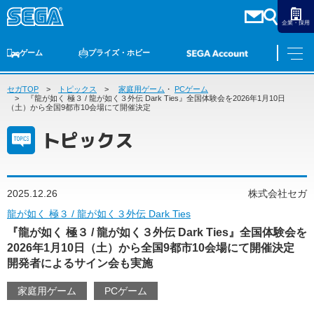
企業・採用
ゲーム
プライズ・ホビー
セガTOP
ゲームTOP
トピックス
家庭用ゲーム
家庭用ゲーム
PCゲーム
・
PCゲーム
スマホゲーム
セガ ラッキーくじ
アーケードゲーム
プライズ
トイ
S-FIRE
セガ ラッキーくじ
物販
オンライン
ゲーム
『龍が如く 極３ / 龍が如く３外伝 Dark Ties』全国体験会を2026年1月10日
（土）から全国9都市10会場にて開催決定
ゲームTOP
トピックス
プライズ・ホビー
家庭用ゲーム
プライズ
アニメ
PCゲーム
トイ
2025.12.26
株式会社セガ
スマホゲーム
ダーツ
S-FIRE
龍が如く 極３ / 龍が如く３外伝 Dark Ties
アーケードゲーム
『龍が如く 極３ / 龍が如く３外伝 Dark Ties』全国体験会を
セガ ラッキーくじ
2026年1月10日（土）から全国9都市10会場にて開催決定
トピックス
セガ ラッキーくじ
オンライン
開発者によるサイン会も実施
物販
家庭用ゲーム
PCゲーム