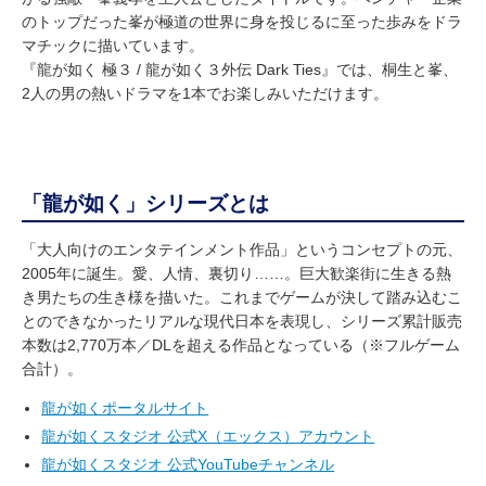
のトップだった峯が極道の世界に身を投じるに至った歩みをドラ
マチックに描いています。
『龍が如く 極３ / 龍が如く３外伝 Dark Ties』では、桐生と峯、
2人の男の熱いドラマを1本でお楽しみいただけます。
「龍が如く」シリーズとは
「大人向けのエンタテインメント作品」というコンセプトの元、
2005年に誕生。愛、人情、裏切り……。巨大歓楽街に生きる熱
き男たちの生き様を描いた。これまでゲームが決して踏み込むこ
とのできなかったリアルな現代日本を表現し、シリーズ累計販売
本数は2,770万本／DLを超える作品となっている（※フルゲーム
合計）。
龍が如くポータルサイト
龍が如くスタジオ 公式X（エックス）アカウント
龍が如くスタジオ 公式YouTubeチャンネル