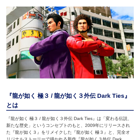
『龍が如く 極３ / 龍が如く３外伝 Dark Ties』
とは
『龍が如く 極３ / 龍が如く３外伝 Dark Ties』は「変わる伝説、
新たな歴史」というコンセプトのもと、2009年にリリースされ
た『龍が如く３』をリメイクした『龍が如く 極３』と、完全オ
リジナルストーリーで描かれる新作『龍が如く３外伝 Dark