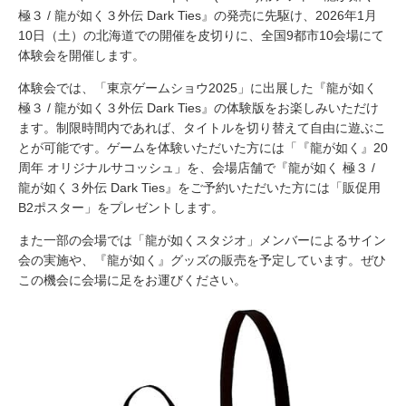
極３ / 龍が如く３外伝 Dark Ties』の発売に先駆け、2026年1月
10日（土）の北海道での開催を皮切りに、全国9都市10会場にて
体験会を開催します。
体験会では、「東京ゲームショウ2025」に出展した『龍が如く
極３ / 龍が如く３外伝 Dark Ties』の体験版をお楽しみいただけ
ます。制限時間内であれば、タイトルを切り替えて自由に遊ぶこ
とが可能です。ゲームを体験いただいた方には「『龍が如く』20
周年 オリジナルサコッシュ」を、会場店舗で『龍が如く 極３ /
龍が如く３外伝 Dark Ties』をご予約いただいた方には「販促用
B2ポスター」をプレゼントします。
また一部の会場では「龍が如くスタジオ」メンバーによるサイン
会の実施や、『龍が如く』グッズの販売を予定しています。ぜひ
この機会に会場に足をお運びください。