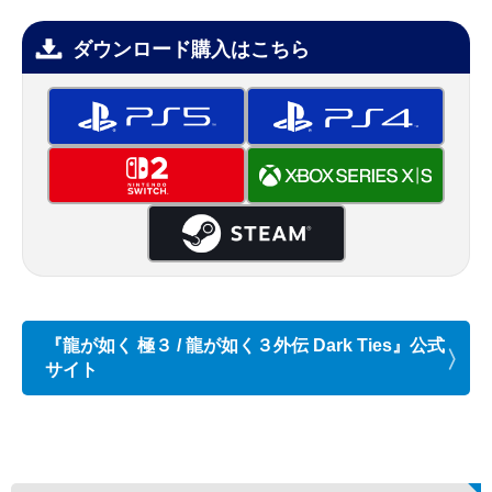
ダウンロード購入はこちら
『龍が如く 極３ / 龍が如く３外伝 Dark Ties』公式
サイト