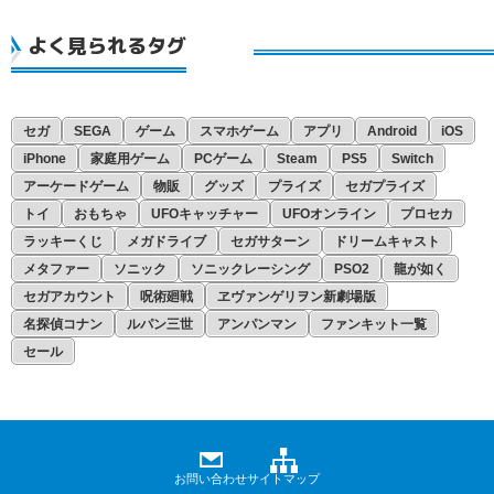
よく見られるタグ
セガ
SEGA
ゲーム
スマホゲーム
アプリ
Android
iOS
iPhone
家庭用ゲーム
PCゲーム
Steam
PS5
Switch
アーケードゲーム
物販
グッズ
プライズ
セガプライズ
トイ
おもちゃ
UFOキャッチャー
UFOオンライン
プロセカ
ラッキーくじ
メガドライブ
セガサターン
ドリームキャスト
メタファー
ソニック
ソニックレーシング
PSO2
龍が如く
セガアカウント
呪術廻戦
ヱヴァンゲリヲン新劇場版
名探偵コナン
ルパン三世
アンパンマン
ファンキット一覧
セール
お問い合わせ
サイトマップ