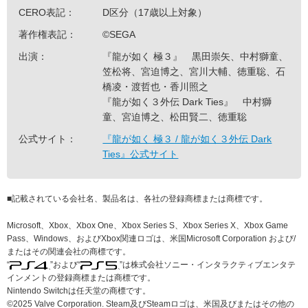
CERO表記：
D区分（17歳以上対象）
著作権表記：
©SEGA
出演：
『龍が如く 極３』 黒田崇矢、中村獅童、
笠松将、宮迫博之、宮川大輔、徳重聡、石
橋凌・渡哲也・香川照之
『龍が如く３外伝 Dark Ties』 中村獅
童、宮迫博之、松田賢二、徳重聡
公式サイト：
『龍が如く 極３ / 龍が如く３外伝 Dark
Ties』公式サイト
■
記載されている会社名、製品名は、各社の登録商標または商標です。
Microsoft、Xbox、Xbox One、Xbox Series S、Xbox Series X、Xbox Game
Pass、Windows、およびXbox関連ロゴは、米国Microsoft Corporation および/
またはその関連会社の商標です。
“
”および“
”は株式会社ソニー・インタラクティブエンタテ
インメントの登録商標または商標です。
Nintendo Switchは任天堂の商標です。
©2025 Valve Corporation. Steam及びSteamロゴは、米国及びまたはその他の