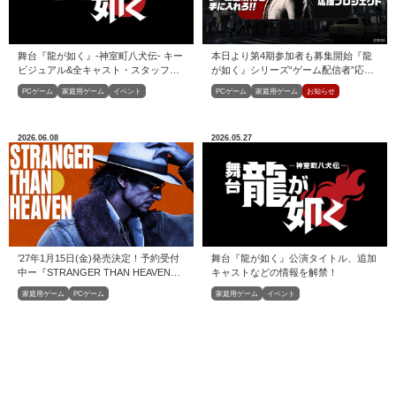
舞台『龍が如く』-神室町八犬伝- キー
本日より第4期参加者も募集開始『龍
ビジュアル&全キャスト・スタッフ解
が如く』シリーズ“ゲーム配信者”応援
禁！
プロジェクト
PCゲーム
家庭用ゲーム
イベント
PCゲーム
家庭用ゲーム
お知らせ
2026.06.08
2026.05.27
’27年1月15日(金)発売決定！予約受付
舞台『龍が如く』公演タイトル、追加
中ー『STRANGER THAN HEAVEN』
キャストなどの情報を解禁！
今冬発売決定！
家庭用ゲーム
PCゲーム
家庭用ゲーム
イベント