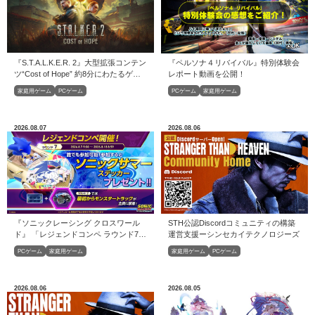
『S.T.A.L.K.E.R. 2』大型拡張コンテン
『ペルソナ４リバイバル』特別体験会
ツ“Cost of Hope” 約8分にわたるゲー
レポート動画を公開！
ムプレイトレーラーが公開
家庭用ゲーム
PCゲーム
PCゲーム
家庭用ゲーム
2026.08.07
2026.08.06
『ソニックレーシング クロスワール
STH公認Discordコミュニティの構築
ド』 「レジェンドコンペ ラウンド7」
運営⽀援ーシンセカイテクノロジーズ
開催！
PCゲーム
家庭用ゲーム
家庭用ゲーム
PCゲーム
2026.08.06
2026.08.05