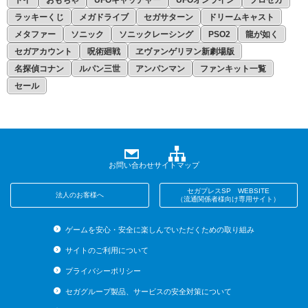
トイ
おもちゃ
UFOキャッチャー
UFOオンライン
プロセカ
ラッキーくじ
メガドライブ
セガサターン
ドリームキャスト
メタファー
ソニック
ソニックレーシング
PSO2
龍が如く
セガアカウント
呪術廻戦
ヱヴァンゲリヲン新劇場版
名探偵コナン
ルパン三世
アンパンマン
ファンキット一覧
セール
お問い合わせ
サイトマップ
セガプレスSP WEBSITE
法人のお客様へ
（流通関係者様向け専用サイト）
ゲームを安心・安全に楽しんでいただくための取り組み
サイトのご利用について
プライバシーポリシー
セガグループ製品、サービスの安全対策について