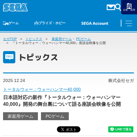
企業・採用
ゲーム
プライズ・ホビー
セガTOP
ゲームTOP
トピックス
家庭用ゲーム
家庭用ゲーム
PCゲーム
・
PCゲーム
スマホゲーム
セガ ラッキーくじ
アーケードゲーム
プライズ
トイ
S-FIRE
セガ ラッキーくじ
物販
オンライン
ゲーム
『トータルウォー：ウォーハンマー40,000』座談会映像を公開
トピックス
ゲームTOP
プライズ・ホビー
家庭用ゲーム
プライズ
アニメ
PCゲーム
2025.12.24
株式会社セガ
トイ
スマホゲーム
トータルウォー：ウォーハンマー40,000
ダーツ
S-FIRE
日本語対応の新作『トータルウォー：ウォーハンマー
アーケードゲーム
セガ ラッキーくじ
40,000』開発の舞台裏について語る座談会映像を公開
トピックス
セガ ラッキーくじ
オンライン
家庭用ゲーム
PCゲーム
物販