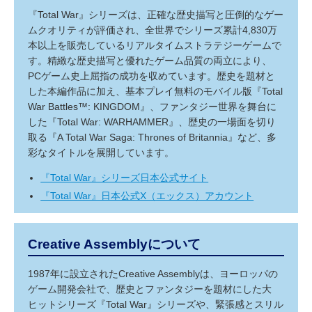
『Total War』シリーズは、正確な歴史描写と圧倒的なゲー
ムクオリティが評価され、全世界でシリーズ累計4,830万
本以上を販売しているリアルタイムストラテジーゲームで
す。精緻な歴史描写と優れたゲーム品質の両立により、
PCゲーム史上屈指の成功を収めています。歴史を題材と
した本編作品に加え、基本プレイ無料のモバイル版『Total
War Battles™: KINGDOM』、ファンタジー世界を舞台に
した『Total War: WARHAMMER』、歴史の一場面を切り
取る『A Total War Saga: Thrones of Britannia』など、多
彩なタイトルを展開しています。
『Total War』シリーズ日本公式サイト
『Total War』日本公式X（エックス）アカウント
Creative Assemblyについて
1987年に設立されたCreative Assemblyは、ヨーロッパの
ゲーム開発会社で、歴史とファンタジーを題材にした大
ヒットシリーズ『Total War』シリーズや、緊張感とスリル