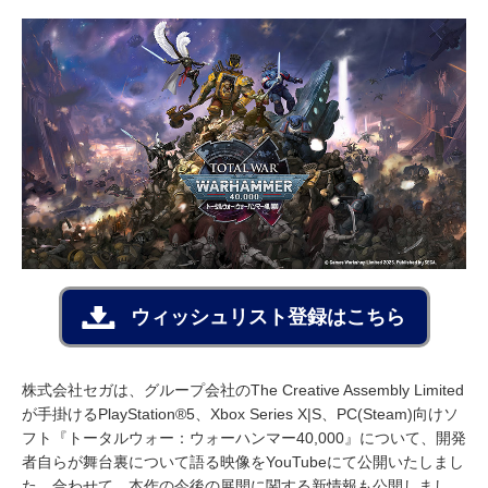
ウィッシュリスト登録はこちら
株式会社セガは、グループ会社のThe Creative Assembly Limited
が手掛けるPlayStation®5、Xbox Series X|S、PC(Steam)向けソ
フト『トータルウォー：ウォーハンマー40,000』について、開発
者自らが舞台裏について語る映像をYouTubeにて公開いたしまし
た。合わせて、本作の今後の展開に関する新情報も公開しまし