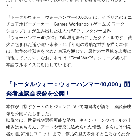
た。
『トータルウォー：ウォーハンマー40,000』は、イギリスのミニ
チュアホビーメーカー「Games Workshop（ゲームズ ワーク
ショップ）」が生み出した壮大なSFファンタジー世界、
『ウォーハンマー40,000』の世界を舞台にしたタイトルです。戦
火に包まれた遥か遠い未来・41千年紀の過酷な世界を描く本作
は、戦争の苛烈さを含めた表現を通じて、原作の世界観を忠実に
再現しています。なお、本作は『Total War™』シリーズ初の日
本語フルボイスに対応しています。
『トータルウォー：ウォーハンマー40,000』開
発者座談会映像を公開！
本作が目指すゲームのビジョンについて開発者が語る、座談会映
像を公開いたしました。
映像では、世界観や選択可能な勢力、キャンペーンやバトルの仕
組みはもちろん、アートや音楽に込められた情熱、さらには開発
者が選ぶ“推しユニット”まで、作品の魅力を余すところなく紹介