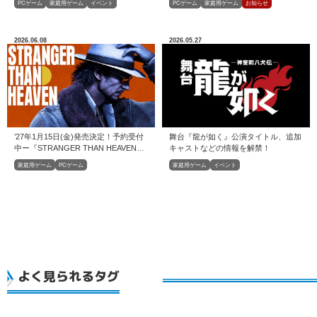
PCゲーム
家庭用ゲーム
イベント
PCゲーム
家庭用ゲーム
お知らせ
2026.06.08
2026.05.27
’27年1月15日(金)発売決定！予約受付
舞台『龍が如く』公演タイトル、追加
中ー『STRANGER THAN HEAVEN』
キャストなどの情報を解禁！
今冬発売決定！
家庭用ゲーム
PCゲーム
家庭用ゲーム
イベント
よく見られるタグ