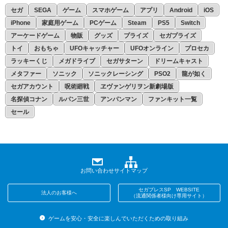
セガ
SEGA
ゲーム
スマホゲーム
アプリ
Android
iOS
iPhone
家庭用ゲーム
PCゲーム
Steam
PS5
Switch
アーケードゲーム
物販
グッズ
プライズ
セガプライズ
トイ
おもちゃ
UFOキャッチャー
UFOオンライン
プロセカ
ラッキーくじ
メガドライブ
セガサターン
ドリームキャスト
メタファー
ソニック
ソニックレーシング
PSO2
龍が如く
セガアカウント
呪術廻戦
ヱヴァンゲリヲン新劇場版
名探偵コナン
ルパン三世
アンパンマン
ファンキット一覧
セール
お問い合わせ
サイトマップ
セガプレスSP WEBSITE
法人のお客様へ
（流通関係者様向け専用サイト）
ゲームを安心・安全に楽しんでいただくための取り組み