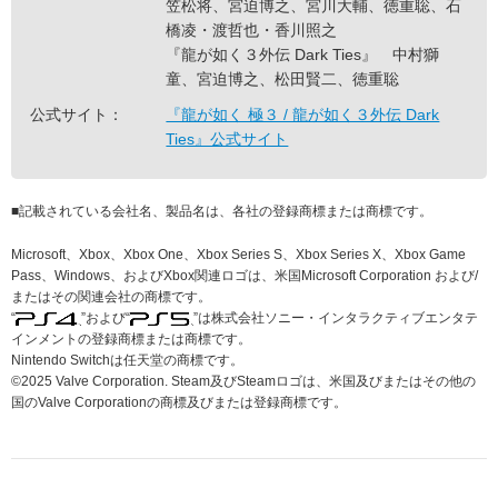
笠松将、宮迫博之、宮川大輔、徳重聡、石
橋凌・渡哲也・香川照之
『龍が如く３外伝 Dark Ties』 中村獅
童、宮迫博之、松田賢二、徳重聡
公式サイト：
『龍が如く 極３ / 龍が如く３外伝 Dark
Ties』公式サイト
■
記載されている会社名、製品名は、各社の登録商標または商標です。
Microsoft、Xbox、Xbox One、Xbox Series S、Xbox Series X、Xbox Game
Pass、Windows、およびXbox関連ロゴは、米国Microsoft Corporation および/
またはその関連会社の商標です。
“
”および“
”は株式会社ソニー・インタラクティブエンタテ
インメントの登録商標または商標です。
Nintendo Switchは任天堂の商標です。
©2025 Valve Corporation. Steam及びSteamロゴは、米国及びまたはその他の
国のValve Corporationの商標及びまたは登録商標です。