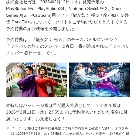
株式会社セガは、2026年2月12日（木）発売予定の
PlayStation®5、PlayStation®4、Nintendo Switch™ 2、Xbox
Series X|S、PC(Steam)用ソフト『龍が如く 極３ / 龍が如く３外
伝 Dark Ties』について、ソフトをご予約いただくと入手できる
予約特典の紹介映像を公開しました。
予約特典は、『龍が如く 極３』のチームバトルコンテンツ
「ツッパリの龍」のメンバーに春日一番が追加される「ツッパリ
メンバー 春日一番」です。
本特典はパッケージ版は早期購入特典として、デジタル版は
2026年2月11日（水）23:59までに予約購入いただいた場合に付
属いたします。お見逃しなく！
※
パッケージ版はご予約時に各店舗にて特典の有無をご確認ください。デジタル
版は2025年2月11日（水）23:59までに予約購入いただいた場合、本特典が付属