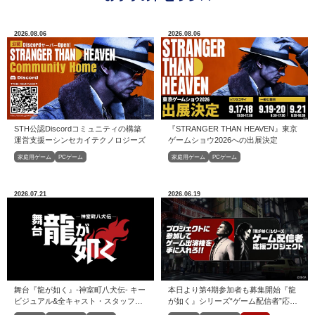
2026.08.06
2026.08.06
STH公認Discordコミュニティの構築
『STRANGER THAN HEAVEN』東京
運営⽀援ーシンセカイテクノロジーズ
ゲームショウ2026への出展決定
家庭用ゲーム
PCゲーム
家庭用ゲーム
PCゲーム
2026.07.21
2026.06.19
舞台『龍が如く』-神室町八犬伝- キー
本日より第4期参加者も募集開始『龍
ビジュアル&全キャスト・スタッフ解
が如く』シリーズ“ゲーム配信者”応援
禁！
プロジェクト