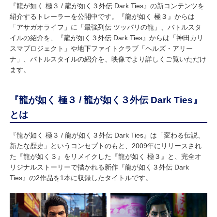
『龍が如く 極３ / 龍が如く３外伝 Dark Ties』の新コンテンツを
紹介するトレーラーを公開中です。『龍が如く 極３』からは
「アサガオライフ」に「最強列伝 ツッパリの龍」、バトルスタ
イルの紹介を、『龍が如く３外伝 Dark Ties』からは「神田カリ
スマプロジェクト」や地下ファイトクラブ「ヘルズ・アリー
ナ」、バトルスタイルの紹介を、映像でより詳しくご覧いただけ
ます。
『龍が如く 極３ / 龍が如く３外伝 Dark Ties』
とは
『龍が如く 極３ / 龍が如く３外伝 Dark Ties』は「変わる伝説、
新たな歴史」というコンセプトのもと、2009年にリリースされ
た『龍が如く３』をリメイクした『龍が如く 極３』と、完全オ
リジナルストーリーで描かれる新作『龍が如く３外伝 Dark
Ties』の2作品を1本に収録したタイトルです。