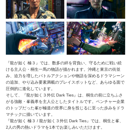
『龍が如く 極３』では、数多の絆を背負い、守るために戦い続
ける主人公・桐生一馬の物語が描かれます。沖縄と東京の街並
み、迫力を増したバトルアクションや物語を深めるドラマシーン
の追加、やり込み要素満載のプレイスポットなど、あらゆる面で
圧倒的に進化しています。
そして、『龍が如く３外伝 Dark Ties』は、桐生の前に立ちふさ
がる強敵・峯義孝を主人公としたタイトルです。ベンチャー企業
のトップだった峯が極道の世界に身を投じるに至った歩みをドラ
マチックに描いています。
『龍が如く 極３ / 龍が如く３外伝 Dark Ties』では、桐生と峯、
2人の男の熱いドラマを1本でお楽しみいただけます。