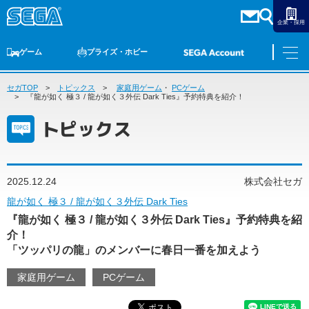
企業・採用
ゲーム
プライズ・ホビー
セガTOP
ゲームTOP
トピックス
家庭用ゲーム
家庭用ゲーム
PCゲーム
・
PCゲーム
スマホゲーム
セガ ラッキーくじ
アーケードゲーム
プライズ
トイ
S-FIRE
セガ ラッキーくじ
物販
オンライン
ゲーム
『龍が如く 極３ / 龍が如く３外伝 Dark Ties』予約特典を紹介！
トピックス
ゲームTOP
プライズ・ホビー
家庭用ゲーム
プライズ
アニメ
PCゲーム
2025.12.24
株式会社セガ
トイ
スマホゲーム
龍が如く 極３ / 龍が如く３外伝 Dark Ties
ダーツ
S-FIRE
『龍が如く 極３ / 龍が如く３外伝 Dark Ties』予約特典を紹
アーケードゲーム
セガ ラッキーくじ
介！
トピックス
「ツッパリの龍」のメンバーに春日一番を加えよう
セガ ラッキーくじ
オンライン
家庭用ゲーム
PCゲーム
物販