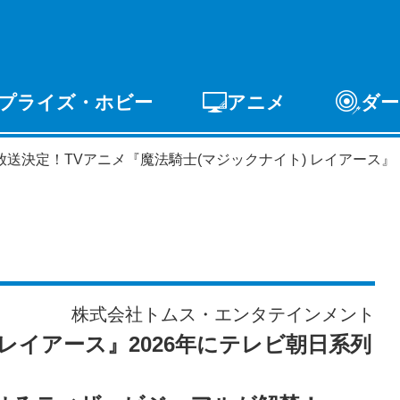
プライズ・ホビー
アニメ
ダー
ゲーム
PCゲーム
スマホゲーム
アーケードゲ
年放送決定！TVアニメ『魔法騎士(マジックナイト) レイアース』
ライズ
トイ
S-FIRE
セガ ラッキーくじ
株式会社トムス・エンタテインメント
 レイアース』2026年にテレビ朝日系列