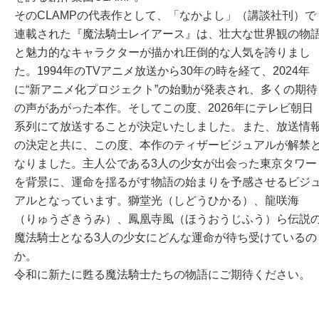
そのCLAMPの代表作として、「なかよし」（講談社刊）で
連載された『魔法騎士レイアース』は、壮大な世界観の物
と魅力的なキャラクターが描かれ圧倒的な人気を誇りまし
た。1994年のTVアニメ放送から30年の時を経て、2024年
に“新アニメ化プロジェクト”の始動が発表され、多くの期待
の声があがった本作。そしてこの度、2026年にテレビ朝日
系列にて放送することが決定いたしました。また、放送情
の決定と共に、この度、本作のティザービジュアルが解禁
なりました。主人公である3人の少女が出会った東京タワー
を背景に、運命を揺るがす物語の始まりを予感させるビジ
アルとなっています。獅堂光（しどうひかる）、龍咲海
（りゅうざきうみ）、鳳凰寺風（ほうおうじふう）ら伝説
魔法騎士となる3人の少女にどんな運命が待ち受けているの
か。
令和に新たに甦る魔法騎士たちの物語にご期待ください。