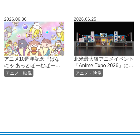
2026.06.30
2026.06.25
アニメ10周年記念『ばな
北米最大級アニメイベント
にゃ あっとほーむぱー
「Anime Expo 2026」に出
てぃー』2026年7月10日
展決定！
アニメ・映像
アニメ・映像
(金)より各プラットホーム
にて順次配信！