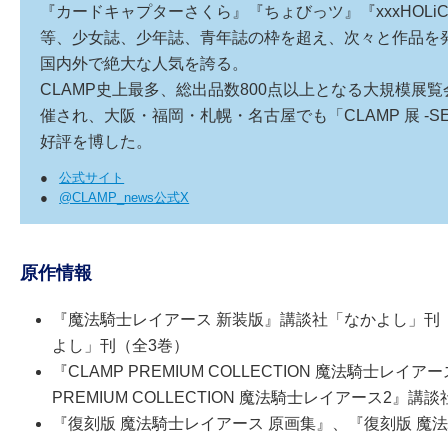
『カードキャプターさくら』『ちょびっツ』『xxxHOLiC』『
等、少女誌、少年誌、青年誌の枠を超え、次々と作品を
国内外で絶大な人気を誇る。
CLAMP史上最多、総出品数800点以上となる大規模展覧会
催され、大阪・福岡・札幌・名古屋でも「CLAMP 展 -S
好評を博した。
●
公式サイト
●
@CLAMP_news公式X
原作情報
『魔法騎士レイアース 新装版』講談社「なかよし」刊
よし」刊（全3巻）
『CLAMP PREMIUM COLLECTION 魔法騎士
PREMIUM COLLECTION 魔法騎士レイアース2』
『復刻版 魔法騎士レイアース 原画集』、『復刻版 魔法