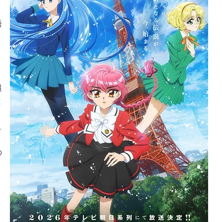
語
報
と
ュ
の