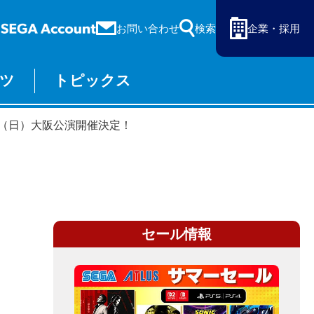
お問い合わせ
検索
企業・採用
ツ
トピックス
ーム
セガ ラッキーくじ
月9日（日）大阪公演開催決定！
物販
オンライン
セール情報