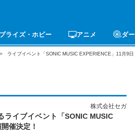
プライズ・ホビー
アニメ
ダー
ゲーム
PCゲーム
スマホゲーム
アーケードゲ
ライブイベント「SONIC MUSIC EXPERIENCE」11
ライズ
トイ
S-FIRE
セガ ラッキーくじ
株式会社セガ
イブイベント「SONIC MUSIC
公演開催決定！