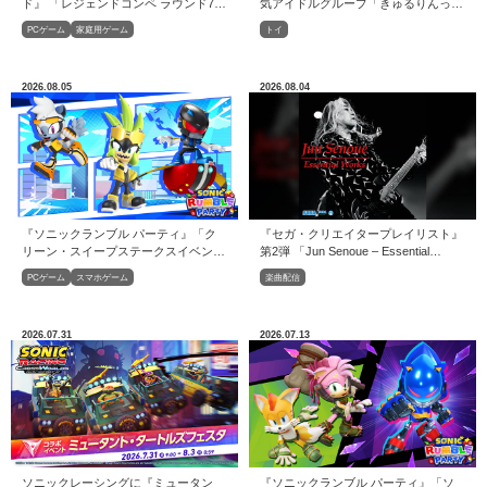
ド』 「レジェンドコンペ ラウンド7」
気アイドルグループ「きゅるりんって
開催！
してみて」との特別企画！
PCゲーム
家庭用ゲーム
トイ
2026.08.05
2026.08.04
『ソニックランブル パーティ』「ク
『セガ・クリエイタープレイリスト』
リーン・スイープステークスイベン
第2弾 「Jun Senoue – Essential
ト」開催！
Works」
PCゲーム
スマホゲーム
楽曲配信
2026.07.31
2026.07.13
ソニックレーシングに『ミュータン
『ソニックランブル パーティ』「ソ