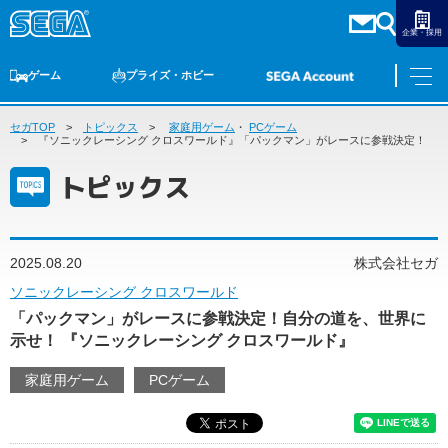
企業・採用
ゲーム
プライズ・ホビー
セガTOP
ゲームTOP
トピックス
家庭用ゲーム
家庭用ゲーム
PCゲーム
・
PCゲーム
スマホゲーム
セガ ラッキーくじ
アーケードゲーム
プライズ
トイ
S-FIRE
セガ ラッキーくじ
物販
オンライン
ゲーム
『ソニックレーシング クロスワールド』「パックマン」がレースに参戦決定！
トピックス
ゲームTOP
プライズ・ホビー
家庭用ゲーム
プライズ
アニメ
PCゲーム
2025.08.20
株式会社セガ
トイ
スマホゲーム
ソニックレーシング クロスワールド
ダーツ
S-FIRE
「パックマン」がレースに参戦決定！自分の道を、世界に
アーケードゲーム
セガ ラッキーくじ
示せ！ 『ソニックレーシング クロスワールド』
トピックス
セガ ラッキーくじ
オンライン
家庭用ゲーム
PCゲーム
物販