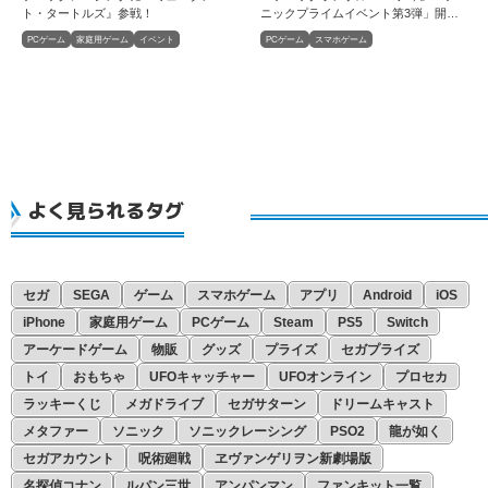
ト・タートルズ』参戦！
ニックプライムイベント第3弾」開
催！
PCゲーム
家庭用ゲーム
イベント
PCゲーム
スマホゲーム
よく見られるタグ
セガ
SEGA
ゲーム
スマホゲーム
アプリ
Android
iOS
iPhone
家庭用ゲーム
PCゲーム
Steam
PS5
Switch
アーケードゲーム
物販
グッズ
プライズ
セガプライズ
トイ
おもちゃ
UFOキャッチャー
UFOオンライン
プロセカ
ラッキーくじ
メガドライブ
セガサターン
ドリームキャスト
メタファー
ソニック
ソニックレーシング
PSO2
龍が如く
セガアカウント
呪術廻戦
ヱヴァンゲリヲン新劇場版
名探偵コナン
ルパン三世
アンパンマン
ファンキット一覧