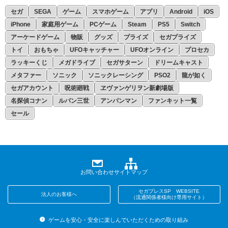
セガ
SEGA
ゲーム
スマホゲーム
アプリ
Android
iOS
iPhone
家庭用ゲーム
PCゲーム
Steam
PS5
Switch
アーケードゲーム
物販
グッズ
プライズ
セガプライズ
トイ
おもちゃ
UFOキャッチャー
UFOオンライン
プロセカ
ラッキーくじ
メガドライブ
セガサターン
ドリームキャスト
メタファー
ソニック
ソニックレーシング
PSO2
龍が如く
セガアカウント
呪術廻戦
ヱヴァンゲリヲン新劇場版
名探偵コナン
ルパン三世
アンパンマン
ファンキット一覧
セール
お問い合わせ
サイトマップ
セガプレスSP WEBSITE
法人のお客様へ
（流通関係者様向け専用サイト）
ゲームを安心・安全に楽しんでいただくための取り組み