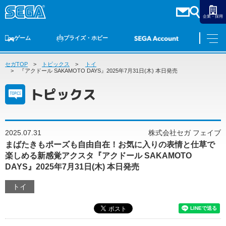
企業・採用
ゲーム
プライズ・ホビー
セガTOP
ゲームTOP
トピックス
家庭用ゲーム
トイ
PCゲーム
スマホゲーム
セガ ラッキーくじ
アーケードゲーム
プライズ
トイ
S-FIRE
セガ ラッキーくじ
物販
オンライン
ゲーム
『アクドール SAKAMOTO DAYS』2025年7月31日(木) 本日発売
トピックス
ゲームTOP
プライズ・ホビー
家庭用ゲーム
プライズ
アニメ
PCゲーム
2025.07.31
株式会社セガ フェイブ
トイ
スマホゲーム
まばたきもポーズも自由自在！お気に入りの表情と仕草で
ダーツ
S-FIRE
楽しめる新感覚アクスタ『アクドール SAKAMOTO
アーケードゲーム
DAYS』2025年7月31日(木) 本日発売
セガ ラッキーくじ
トピックス
トイ
セガ ラッキーくじ
オンライン
物販