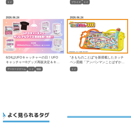
トイ
プライズ
トイ
2026.06.24
2026.06.24
6/24はUFOキャッチャーの日！UFO
“きもちのことば”を新搭載したタッチ
キャッチャー®グッズ再販決定＆キャ
ペン図鑑「アンパンマンことばずかん
ンペーン開催！
3000」発売
アーケードゲーム
トイ
物販
トイ
よく見られるタグ