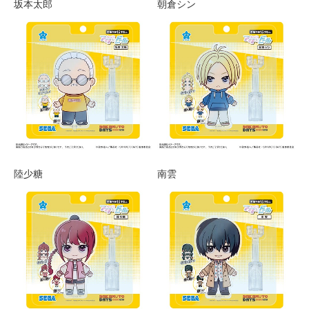
坂本太郎
朝倉シン
陸少糖
南雲