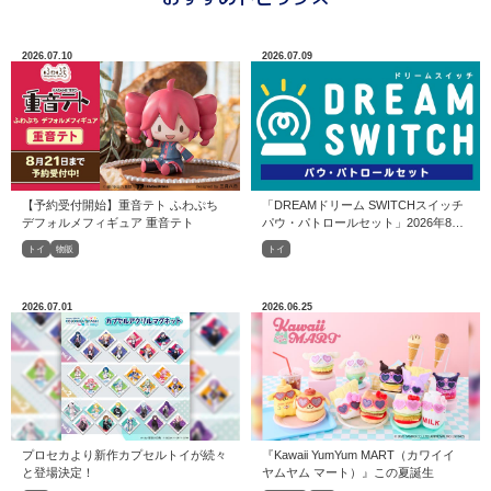
2026.07.10
2026.07.09
【予約受付開始】重音テト ふわぷち
「DREAMドリーム SWITCHスイッチ
デフォルメフィギュア 重音テト
パウ・パトロールセット」2026年8月
6日（木）発売
トイ
物販
トイ
2026.07.01
2026.06.25
プロセカより新作カプセルトイが続々
『Kawaii YumYum MART（カワイイ
と登場決定！
ヤムヤム マート）』この夏誕生