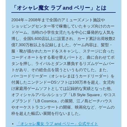
「オシャレ魔女 ラブ and ベリー」とは
2004年～2008年まで全国のアミューズメント施設や
ショッピングセンター等で稼働していたキッズ向けのカー
ドゲーム。当時の小学生女児たちを中心に爆発的な人気を
博し、全国5,600店以上に設置され、カード累計出荷枚数2
億7,300万枚以上を記録しました。ゲーム内容は、髪型・
服・靴が描かれたカードをスキャンし、ステージに合った
コーディネートをする着せ替えパートと、曲に合わせてボ
タンを押し、ライバルとダンス勝負するリズムゲームパー
トがあり、その総合点を競うというものでした。また、
バーコードリーダー（オシャレまほうカードリーダー）を
付属したニンテンドーDSソフトは100万本を超え、女児向
け家庭用ゲームソフトとしては記録的な実績となった他、
オフィシャルアパレルショップ「LB Style Square」やコス
メブランド「LB Cosmica」の展開、江ノ島ビーチハウス
やオーケストラコンサートの開催、映画化など、ゲームの
枠を超えた幅広い展開を行ないました。
「オシャレ魔女 ラブ and ベリー」公式サイト