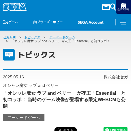
企業・採用
ゲーム
プライズ・ホビー
セガTOP
ゲームTOP
トピックス
家庭用ゲーム
アーケードゲーム
PCゲーム
スマホゲーム
セガ ラッキーくじ
アーケードゲーム
プライズ
トイ
S-FIRE
セガ ラッキーくじ
物販
オンライン
ゲーム
「オシャレ魔女 ラブ and ベリー」 が花王「Essential」と初コラボ！
トピックス
ゲームTOP
プライズ・ホビー
家庭用ゲーム
プライズ
アニメ
PCゲーム
2025.05.16
株式会社セガ
トイ
スマホゲーム
オシャレ魔女 ラブ and ベリー
ダーツ
S-FIRE
「オシャレ魔女 ラブ and ベリー」 が花王「Essential」と
アーケードゲーム
セガ ラッキーくじ
初コラボ！ 当時のゲーム映像が登場する限定WEBCMも公
トピックス
開
セガ ラッキーくじ
オンライン
アーケードゲーム
物販