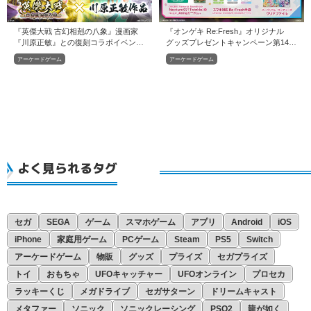
『英傑大戦 古幻相剋の八象』漫画家
『オンゲキ Re:Fresh』オリジナル
『川原正敏』との復刻コラボイベント
グッズプレゼントキャンペーン第14弾
を本日より開始！
開催！
アーケードゲーム
アーケードゲーム
よく見られるタグ
セガ
SEGA
ゲーム
スマホゲーム
アプリ
Android
iOS
iPhone
家庭用ゲーム
PCゲーム
Steam
PS5
Switch
アーケードゲーム
物販
グッズ
プライズ
セガプライズ
トイ
おもちゃ
UFOキャッチャー
UFOオンライン
プロセカ
ラッキーくじ
メガドライブ
セガサターン
ドリームキャスト
メタファー
ソニック
ソニックレーシング
PSO2
龍が如く