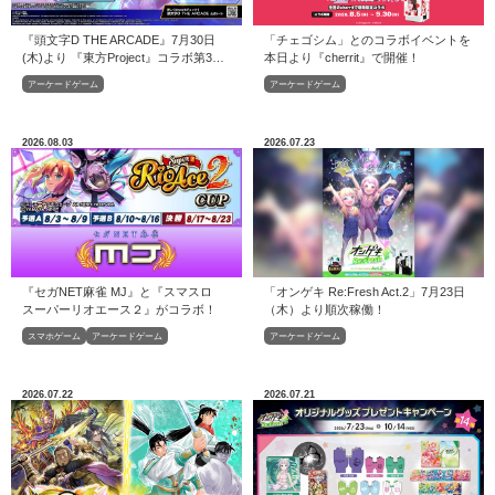
『頭文字D THE ARCADE』7月30日
「チェゴシム」とのコラボイベントを
(木)より 『東方Project』コラボ第3弾
本日より『cherrit』で開催！
EX復刻開催中！
アーケードゲーム
アーケードゲーム
2026.08.03
2026.07.23
『セガNET麻雀 MJ』と『スマスロ
「オンゲキ Re:Fresh Act.2」7月23日
スーパーリオエース２』がコラボ！
（木）より順次稼働！
スマホゲーム
アーケードゲーム
アーケードゲーム
2026.07.22
2026.07.21