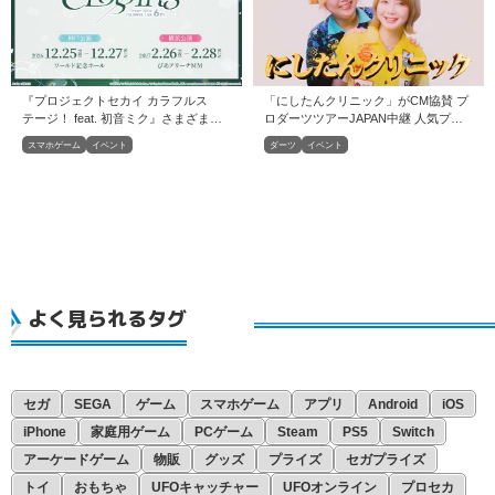
『プロジェクトセカイ カラフルス
「にしたんクリニック」がCM協賛 プ
テージ！ feat. 初音ミク』さまざまな
ロダーツツアーJAPAN中継 人気プロ4
新情報を公開！
選手出演
スマホゲーム
イベント
ダーツ
イベント
よく見られるタグ
セガ
SEGA
ゲーム
スマホゲーム
アプリ
Android
iOS
iPhone
家庭用ゲーム
PCゲーム
Steam
PS5
Switch
アーケードゲーム
物販
グッズ
プライズ
セガプライズ
トイ
おもちゃ
UFOキャッチャー
UFOオンライン
プロセカ