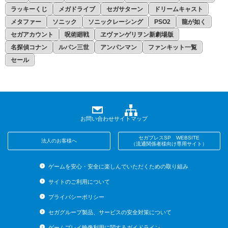
ラッキーくじ
メガドライブ
セガサターン
ドリームキャスト
メタファー
ソニック
ソニックレーシング
PSO2
龍が如く
セガアカウント
呪術廻戦
ヱヴァンゲリヲン新劇場版
名探偵コナン
ルパン三世
アンパンマン
ファンキット一覧
セール
お問い合わせ
サイトマップ
セガプレスSP WEBSITE
法人のお客様へ
（流通関係者様向け専用サイト）
ゲームを安心・安全に楽しんでいただくための取り組み
サイトのご利用について
プライバシーポリシー
セガグループ製品、サービスの安全対策について
ゲームプレイ映像利用に関するガイドライン