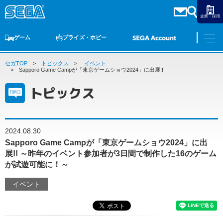
企業・採用
ゲーム
プライズ・ホビー
セガTOP
ゲームTOP
トピックス
家庭用ゲーム
イベント
PCゲーム
スマホゲーム
セガ ラッキーくじ
アーケードゲーム
プライズ
トイ
S-FIRE
セガ ラッキーくじ
物販
オンライン
ゲーム
Sapporo Game Campが「東京ゲームショウ2024」に出展!!
トピックス
ゲームTOP
プライズ・ホビー
家庭用ゲーム
プライズ
アニメ
PCゲーム
2024.08.30
トイ
スマホゲーム
Sapporo Game Campが「東京ゲームショウ2024」に出
ダーツ
S-FIRE
展!! ～昨年のイベント参加者が3日間で制作した16のゲーム
アーケードゲーム
が試遊可能に！～
セガ ラッキーくじ
トピックス
イベント
セガ ラッキーくじ
オンライン
物販