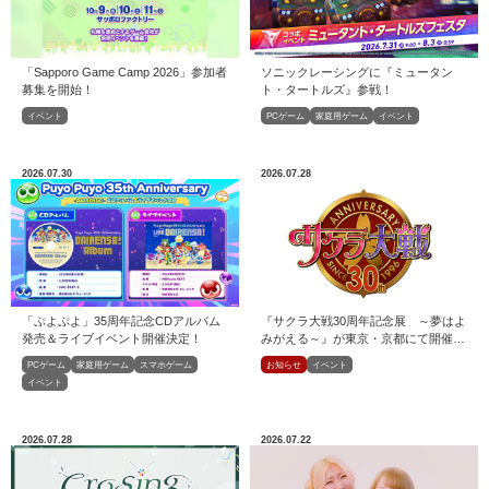
「Sapporo Game Camp 2026」参加者
ソニックレーシングに『ミュータン
募集を開始！
ト・タートルズ』参戦！
イベント
PCゲーム
家庭用ゲーム
イベント
2026.07.30
2026.07.28
「ぷよぷよ」35周年記念CDアルバム
『サクラ大戦30周年記念展 ～夢はよ
発売＆ライブイベント開催決定！
みがえる～』が東京・京都にて開催決
定！
PCゲーム
家庭用ゲーム
スマホゲーム
お知らせ
イベント
イベント
2026.07.28
2026.07.22