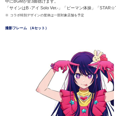
中にBGMが全3曲聴けます。
「サインはB -アイ Solo Ver.-」「ピーマン体操」「STAR☆T☆RAI
※
コラボ特別デザインの筐体は一部対象店舗を予定
撮影フレーム （Aセット）