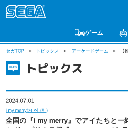
ゲーム
ゲームTOP
家庭用
セガTOP
トピックス
アーケードゲーム
【推
プ
トピックス
2024.07.01
i my merry(ｱｲ ﾏｲ ﾒﾘｰ)
全国の『i my merry』でアイたち