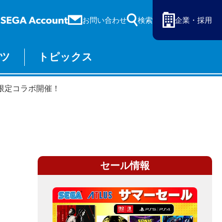
お問い合わせ
検索
企業・採用
ツ
トピックス
ーム
セガ ラッキーくじ
より限定コラボ開催！
物販
オンライン
セール情報