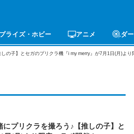
プライズ・ホビー
アニメ
ダー
ゲーム
PCゲーム
スマホゲーム
アーケードゲ
しの子】とセガのプリクラ機『i my merry』が7月1日(月)
ライズ
トイ
S-FIRE
セガ ラッキーくじ
と一緒にプリクラを撮ろう♪【推しの子】と