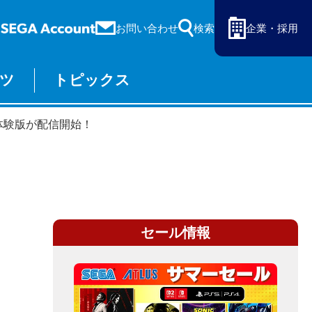
お問い合わせ
検索
企業・採用
ツ
トピックス
ーム
セガ ラッキーくじ
ng』体験版が配信開始！
物販
オンライン
セール情報