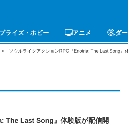
プライズ・ホビー
アニメ
ダー
ゲーム
PCゲーム
スマホゲーム
アーケードゲ
ソウルライクアクションRPG『Enotria: The Last So
ライズ
トイ
S-FIRE
セガ ラッキーくじ
 The Last Song』体験版が配信開