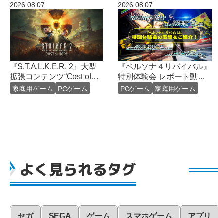
2026.08.07
2026.08.07
『S.T.A.L.K.E.R. 2』大型
『ペルソナ４リバイバル』
拡張コンテンツ“Cost of
特別体験会 レポート動画
Hope” 約8分にわたるゲー
を公開！
家庭用ゲーム
PCゲーム
PCゲーム
家庭用ゲーム
ムプレイトレーラーが公開
よく見られるタグ
セガ
SEGA
ゲーム
スマホゲーム
アプリ