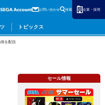
お問い合わせ
検索
企業・採用
ツ
トピックス
ーム
セガ ラッキーくじ
動画を配信
物販
オンライン
セール情報