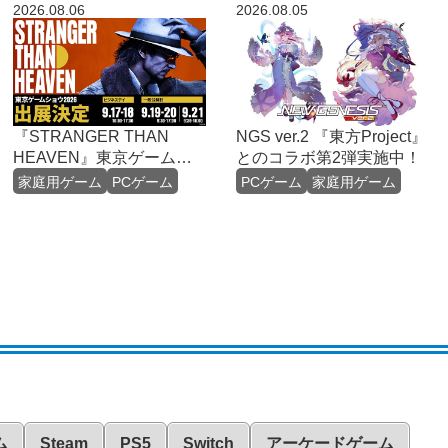
2026.08.06
2026.08.05
『STRANGER THAN
NGS ver.2 『東方Project』
HEAVEN』東京ゲーム
とのコラボ第2弾実施中！
ショウ2026への出展決定
家庭用ゲーム
PCゲーム
PCゲーム
家庭用ゲーム
ム
Steam
PS5
Switch
アーケードゲーム