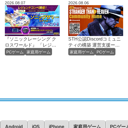
2026.08.07
2026.08.06
『ソニックレーシング ク
STH公認Discordコミュニ
ロスワールド』 「レジェ
ティの構築 運営⽀援ーシ
ンドコンペ ラウンド7」開
ンセカイテクノロジーズ
PCゲーム
家庭用ゲーム
家庭用ゲーム
PCゲーム
催！
Android
iOS
iPhone
家庭用ゲーム
PCゲー