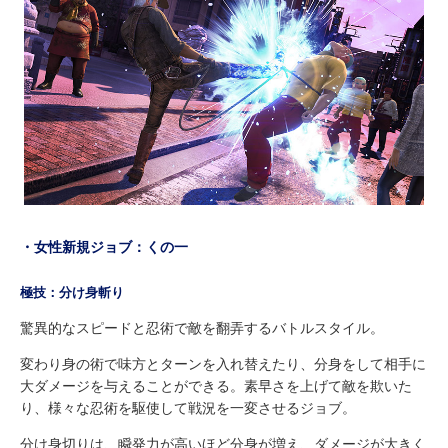
・女性新規ジョブ：くの一
極技：分け身斬り
驚異的なスピードと忍術で敵を翻弄するバトルスタイル。
変わり身の術で味方とターンを入れ替えたり、分身をして相手に
大ダメージを与えることができる。素早さを上げて敵を欺いた
り、様々な忍術を駆使して戦況を一変させるジョブ。
分け身切りは、瞬発力が高いほど分身が増え、ダメージが大きく