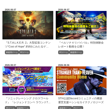
2026.08.07
2026.08.07
『S.T.A.L.K.E.R. 2』大型拡張コンテン
『ペルソナ４リバイバル』特別体験会
ツ“Cost of Hope” 約8分にわたるゲー
レポート動画を公開！
ムプレイトレーラーが公開
家庭用ゲーム
PCゲーム
PCゲーム
家庭用ゲーム
2026.08.07
2026.08.06
『ソニックレーシング クロスワール
STH公認Discordコミュニティの構築
ド』 「レジェンドコンペ ラウンド7」
運営⽀援ーシンセカイテクノロジーズ
開催！
PCゲーム
家庭用ゲーム
家庭用ゲーム
PCゲーム