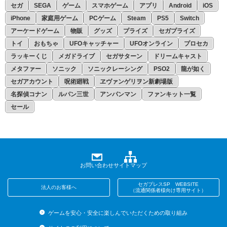
セガ
SEGA
ゲーム
スマホゲーム
アプリ
Android
iOS
iPhone
家庭用ゲーム
PCゲーム
Steam
PS5
Switch
アーケードゲーム
物販
グッズ
プライズ
セガプライズ
トイ
おもちゃ
UFOキャッチャー
UFOオンライン
プロセカ
ラッキーくじ
メガドライブ
セガサターン
ドリームキャスト
メタファー
ソニック
ソニックレーシング
PSO2
龍が如く
セガアカウント
呪術廻戦
ヱヴァンゲリヲン新劇場版
名探偵コナン
ルパン三世
アンパンマン
ファンキット一覧
セール
お問い合わせ
サイトマップ
セガプレスSP WEBSITE
法人のお客様へ
（流通関係者様向け専用サイト）
ゲームを安心・安全に楽しんでいただくための取り組み