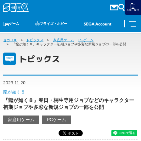
企業・採用
ゲーム
プライズ・ホビー
セガTOP
ゲームTOP
トピックス
家庭用ゲーム
家庭用ゲーム
PCゲーム
・
PCゲーム
スマホゲーム
セガ ラッキーくじ
アーケードゲーム
プライズ
トイ
S-FIRE
セガ ラッキーくじ
物販
オンライン
ゲーム
『龍が如く８』キャラクター初期ジョブや多彩な新規ジョブの一部を公開
トピックス
ゲームTOP
プライズ・ホビー
家庭用ゲーム
プライズ
アニメ
PCゲーム
2023.11.20
トイ
スマホゲーム
龍が如く８
ダーツ
S-FIRE
『龍が如く８』春日・桐生専用ジョブなどのキャラクター
アーケードゲーム
セガ ラッキーくじ
初期ジョブや多彩な新規ジョブの一部を公開
トピックス
セガ ラッキーくじ
オンライン
家庭用ゲーム
PCゲーム
物販