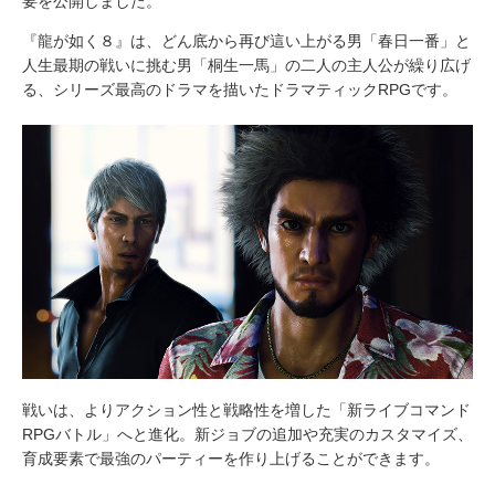
要を公開しました。
『龍が如く８』は、どん底から再び這い上がる男「春日一番」と
人生最期の戦いに挑む男「桐生一馬」の二人の主人公が繰り広げ
る、シリーズ最高のドラマを描いたドラマティックRPGです。
戦いは、よりアクション性と戦略性を増した「新ライブコマンド
RPGバトル」へと進化。新ジョブの追加や充実のカスタマイズ、
育成要素で最強のパーティーを作り上げることができます。