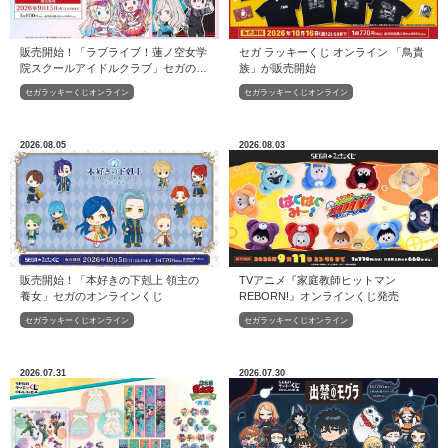
販売開始！「ラブライブ！蓮ノ空女学
セガ ラッキーくじ オンライン 「鳥貴
院スクールアイドルクラブ」セガのオ
族」が販売開始
ンラインくじ
セガラッキーくじオンライン
セガラッキーくじオンライン
2026.08.05
2026.08.03
販売開始！「本好きの下剋上 領主の
TVアニメ『家庭教師ヒットマン
養女」セガのオンラインくじ
REBORN!』オンラインくじ発売
セガラッキーくじオンライン
セガラッキーくじオンライン
2026.07.31
2026.07.30