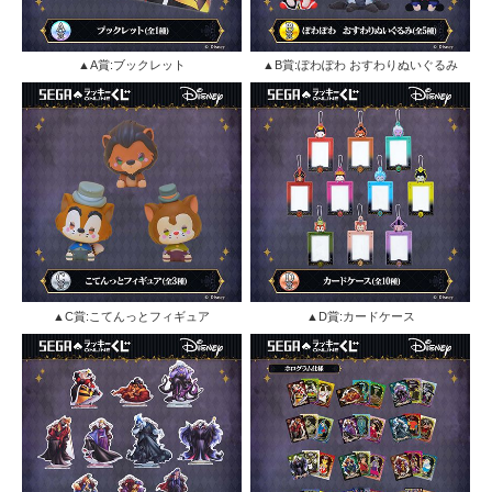
▲A賞:ブックレット
▲B賞:ぽわぽわ おすわりぬいぐるみ
▲C賞:こてんっとフィギュア
▲D賞:カードケース