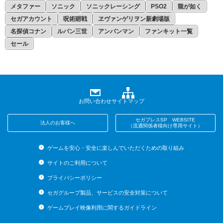
メタファー
ソニック
ソニックレーシング
PSO2
龍が如く
セガアカウント
呪術廻戦
ヱヴァンゲリヲン新劇場版
名探偵コナン
ルパン三世
アンパンマン
ファンキット一覧
セール
お問い合わせ
サイトマップ
セガプレスSP WEBSITE
法人のお客様へ
（流通関係者様向け専用サイト）
ゲームを安心・安全に楽しんでいただくための取り組み
サイトのご利用について
プライバシーポリシー
セガグループ製品、サービスの安全対策について
ゲームプレイ映像利用に関するガイドライン