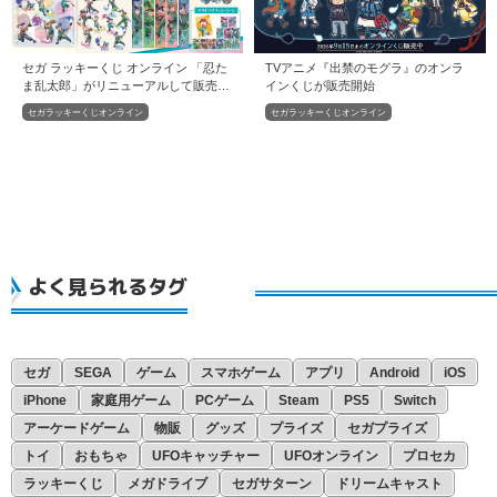
セガ ラッキーくじ オンライン 「忍た
TVアニメ『出禁のモグラ』のオンラ
ま乱太郎」がリニューアルして販売開
インくじが販売開始
始
セガラッキーくじオンライン
セガラッキーくじオンライン
よく見られるタグ
セガ
SEGA
ゲーム
スマホゲーム
アプリ
Android
iOS
iPhone
家庭用ゲーム
PCゲーム
Steam
PS5
Switch
アーケードゲーム
物販
グッズ
プライズ
セガプライズ
トイ
おもちゃ
UFOキャッチャー
UFOオンライン
プロセカ
ラッキーくじ
メガドライブ
セガサターン
ドリームキャスト