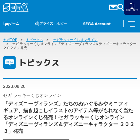
企業・採用
ゲーム
プライズ・ホビー
セガTOP
ゲームTOP
トピックス
家庭用ゲーム
セガラッキーくじオンライン
PCゲーム
スマホゲーム
セガ ラッキーくじ
アーケードゲーム
プライズ
トイ
S-FIRE
セガ ラッキーくじ
物販
オンライン
ゲーム
セガ ラッキーくじオンライン「ディズニーヴィランズ＆ディズニーキャラクター
２０２３」発売
ゲームTOP
トピックス
プライズ・ホビー
家庭用ゲーム
プライズ
アニメ
PCゲーム
トイ
2023.08.28
スマホゲーム
ダーツ
S-FIRE
セガ ラッキーくじオンライン
アーケードゲーム
「ディズニーヴィランズ」たちのぬいぐるみやミニフィ
セガ ラッキーくじ
ギュア、描き起こしイラストのアイテム等がもれなく当た
トピックス
セガ ラッキーくじ
オンライン
るオンラインくじ発売！セガ ラッキーくじオンライン
「ディズニーヴィランズ＆ディズニーキャラクター ２０２
物販
３」発売