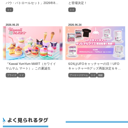
パウ・パトロールセット」2026年8月
と登場決定！
6日（木）発売
トイ
トイ
2026.06.25
2026.06.24
『Kawaii YumYum MART（カワイイ
6/24はUFOキャッチャーの日！UFO
ヤムヤム マート）』この夏誕生
キャッチャー®グッズ再販決定＆キャ
ンペーン開催！
プライズ
トイ
アーケードゲーム
トイ
物販
よく見られるタグ