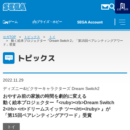
企業・採用
ゲーム
プライズ・ホビー
セガTOP
ゲームTOP
トピックス
家庭用ゲーム
トイ
PCゲーム
スマホゲーム
セガ ラッキーくじ
アーケードゲーム
プライズ
トイ
S-FIRE
セガ ラッキーくじ
物販
オンライン
ゲーム
動く絵本プロジェクター『Dream Switch 2』「第15回ペアレンティングアワー
ド」受賞
ゲームTOP
トピックス
プライズ・ホビー
家庭用ゲーム
プライズ
アニメ
PCゲーム
トイ
2022.11.29
スマホゲーム
ダーツ
S-FIRE
ディズニー&ピクサーキャラクターズ Dream Switch2
アーケードゲーム
おやすみ前の家族の時間を劇的に変える
セガ ラッキーくじ
動く絵本プロジェクター『<ruby><rb>Dream Switch
トピックス
セガ ラッキーくじ
オンライン
2</rb> <rt>ドリームスイッチ ツー</rt></ruby> 』が
「第15回ペアレンティングアワード」受賞
物販
トイ