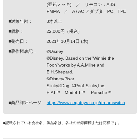
(亜鉛メッキ) ／ リモコン：ABS、
PMMA ／ A / AC アダプタ：PC、TPE
■対象年齢：
3才以上
■価格：
22,000円（税込）
■発売日：
2021年10月14日 (木)
■著作権表記：
©Disney
©Disney. Based on the"Winnie the
Pooh"works by A.A.Milne and
E.H.Shepard.
©Disney/Pixar
Slinky®Dog. ©Poof-Slinky,Inc.
FIAT™ Model T™ Porsche™
■商品詳細ページ
https://www.segatoys.co.jp/dreamswitch
■
記載されている会社名、製品名は、各社の登録商標または商標です。