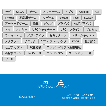
セガ
SEGA
ゲーム
スマホゲーム
アプリ
Android
iOS
iPhone
家庭用ゲーム
PCゲーム
Steam
PS5
Switch
アーケードゲーム
物販
グッズ
プライズ
セガプライズ
トイ
おもちゃ
UFOキャッチャー
UFOオンライン
プロセカ
ラッキーくじ
メガドライブ
セガサターン
ドリームキャスト
メタファー
ソニック
ソニックレーシング
PSO2
龍が如く
セガアカウント
呪術廻戦
ヱヴァンゲリヲン新劇場版
名探偵コナン
ルパン三世
アンパンマン
ファンキット一覧
セール
お問い合わせ
サイトマップ
セガプレスSP WEBSITE
法人のお客様へ
（流通関係者様向け専用サイト）