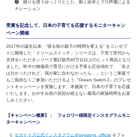
❸ 眠りを誘うゆっくりとした、動く絵本とプロ声優による
ナレーション
受賞を記念して、日本の子育てを応援するモニターキャン
ペーン開催
2017年の誕生以来、“寝る前の親子の時間を変える” をコンセプ
トに開発した「ドリームスイッチ」シリーズは、子育て世代から
支持をいただきシリーズ累計販売40万台以上のヒット商品となり
ました。昨今の物価高で育児にかける予算も圧迫傾向で、「良さ
は分かったけれど、我が家に合わなかったら…」というご家庭で
もご負担なくご参加いただけるよう『Dream Switch 2』のプレゼ
ントキャンペーンを実施します。本施策で、日本の子育てを応援
いたします。おやすみ前の笑顔が絶えない最高の家族時間をお楽
しみください。
【キャンペーン概要】： フォロワー様限定インスタグラムモニ
ターキャンペーン
セガトイズ公式インスタグラム＠segatoys_official
をフォ