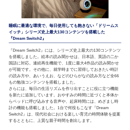
睡眠に最適な環境で、毎日使用しても飽きない「ドリームス
イッチ」シリーズ史上最大130コンテンツを搭載した
『Dream Switch2』
『Dream Switch2』には、シリーズ史上最大の130コンテンツ
を搭載しました。絵本の読み聞かせは、日本語、英語の二か
国語に対応。連続再生機能で、1度に最大4作品の読み聞かせ
が可能です。その他に、就学時までに習得しておきたい時計
の読み方や、あいうえお、などのひらがなの読み方など全66
もの勉強コンテンツを搭載しました。
さらには、毎日の生活リズムを作り出すことに役に立つ機能
を新たに追加しています。おやすみの時間に近づくと本体か
らベッドに呼び込みする音声や、起床時間には、めざまし時
計の機能も搭載しました。1台で何役もこなす『Dream
Switch2』は、現代社会における楽しい育児の時間体験を提案
するとともに、上質な親子時間を創出します。