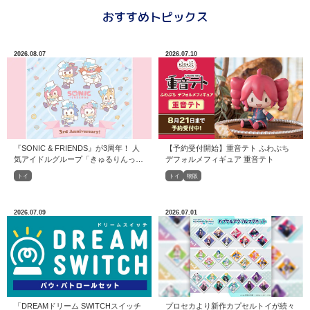
おすすめトピックス
2026.08.07
2026.07.10
『SONIC & FRIENDS』が3周年！ 人
【予約受付開始】重音テト ふわぷち
気アイドルグループ「きゅるりんって
デフォルメフィギュア 重音テト
してみて」との特別企画！
トイ
トイ
物販
2026.07.09
2026.07.01
「DREAMドリーム SWITCHスイッチ
プロセカより新作カプセルトイが続々