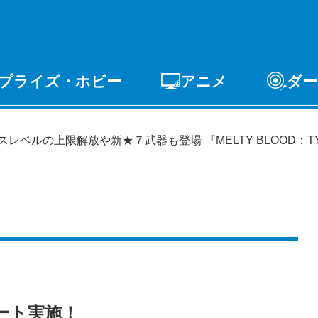
プライズ・ホビー
アニメ
ダー
ゲーム
PCゲーム
スマホゲーム
アーケードゲ
ライズ
トイ
S-FIRE
セガ ラッキーくじ
レベルの上限解放や新★７武器も登場 『MELTY BLOOD：T
ート実施！