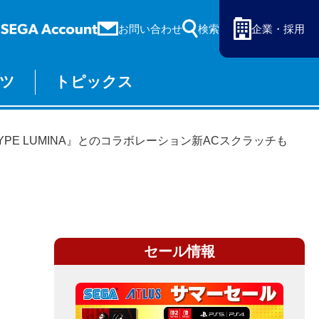
お問い合わせ
検索
企業・採用
ツ
トピックス
ーム
セガ ラッキーくじ
物販
オンライン
YPE LUMINA』とのコラボレーション新ACスクラッチも
セール情報