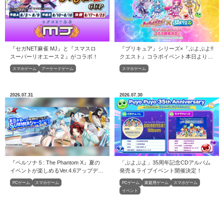
『セガNET麻雀 MJ』と『スマスロ
『プリキュア』シリーズ×『ぷよぷよ!!
スーパーリオエース２』がコラボ！
クエスト』コラボイベント本日より開
催！
スマホゲーム
アーケードゲーム
スマホゲーム
2026.07.31
2026.07.30
『ペルソナ５: The Phantom X』夏の
「ぷよぷよ」35周年記念CDアルバム
イベントが楽しめるVer.4.6アップデー
発売＆ライブイベント開催決定！
トを実施
PCゲーム
スマホゲーム
PCゲーム
家庭用ゲーム
スマホゲーム
イベント