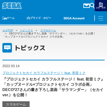
企業・採用
ゲーム
プライズ・ホビー
セガTOP
ゲームTOP
トピックス
家庭用ゲーム
スマホゲーム
PCゲーム
スマホゲーム
セガ ラッキーくじ
アーケードゲーム
プライズ
トイ
S-FIRE
セガ ラッキーくじ
物販
オンライン
ゲーム
DECO*27さんの書き下ろし楽曲「サラマンダー」（セカイver.）を公開！
「カップヌードル×プロジェクトセカイ コラボ企画」
ゲームTOP
トピックス
プライズ・ホビー
家庭用ゲーム
プライズ
アニメ
PCゲーム
トイ
2022.03.14
スマホゲーム
ダーツ
S-FIRE
プロジェクトセカイ カラフルステージ！ feat. 初音ミク
アーケードゲーム
『プロジェクトセカイ カラフルステージ！ feat. 初音ミク』
セガ ラッキーくじ
「カップヌードル×プロジェクトセカイ コラボ企画」
トピックス
セガ ラッキーくじ
オンライン
DECO*27さんの書き下ろし楽曲「サラマンダー」（セカイ
ver.）を公開！
物販
スマホゲーム