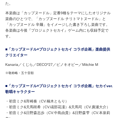
た。
本楽曲は「カップヌードル」定番9種をテーマにしたオリジナル
楽曲のひとつで、「カップヌードル チリトマトヌードル」と
「カップヌードル 辛麺」をイメージした書き下ろし楽曲です。
各楽曲は今後『プロジェクトセカイ』ゲーム内にも収録予定で
す。
■「カップヌードル×プロジェクトセカイ コラボ企画」楽曲提供
クリエイター
Kanaria／くじら／DECO*27／ピノキオピー／Mitchie M
※敬称略・五十音順
■「カップヌードル×プロジェクトセカイ コラボ企画」セカイver.
歌唱キャラクター
・初音ミク&宵崎奏（CV.楠木ともり）
・初音ミク&天馬咲希（CV.礒部花凜）&天馬司（CV.廣瀬大介）
・初音ミク&日野森志歩（CV.中島由貴）&日野森雫（CV.本泉莉