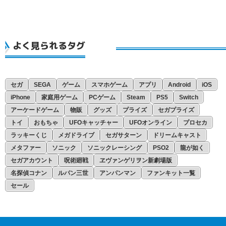
よく見られるタグ
セガ
SEGA
ゲーム
スマホゲーム
アプリ
Android
iOS
iPhone
家庭用ゲーム
PCゲーム
Steam
PS5
Switch
アーケードゲーム
物販
グッズ
プライズ
セガプライズ
トイ
おもちゃ
UFOキャッチャー
UFOオンライン
プロセカ
ラッキーくじ
メガドライブ
セガサターン
ドリームキャスト
メタファー
ソニック
ソニックレーシング
PSO2
龍が如く
セガアカウント
呪術廻戦
ヱヴァンゲリヲン新劇場版
名探偵コナン
ルパン三世
アンパンマン
ファンキット一覧
セール