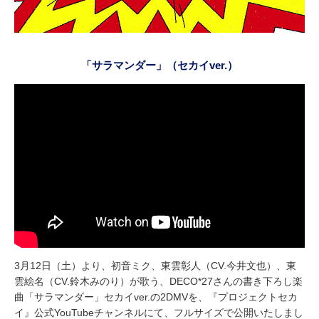
「サラマンダー」（セカイver.）
3月12日（土）より、初音ミク、東雲彰人（CV.今井文也）、東
雲絵名（CV.鈴木みのり）が歌う、DECO*27さんの書き下ろし楽
曲「サラマンダー」セカイver.の2DMVを、『プロジェクトセカ
イ』公式YouTubeチャンネルにて、フルサイズで公開いたしまし