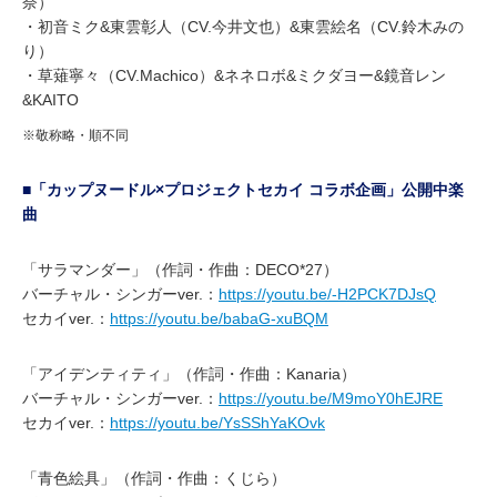
奈）
・初音ミク&東雲彰人（CV.今井文也）&東雲絵名（CV.鈴木みの
り）
・草薙寧々（CV.Machico）&ネネロボ&ミクダヨー&鏡音レン
&KAITO
※敬称略・順不同
■「カップヌードル×プロジェクトセカイ コラボ企画」公開中楽
曲
「サラマンダー」（作詞・作曲：DECO*27）
バーチャル・シンガーver.：
https://youtu.be/-H2PCK7DJsQ
セカイver.：
https://youtu.be/babaG-xuBQM
「アイデンティティ」（作詞・作曲：Kanaria）
バーチャル・シンガーver.：
https://youtu.be/M9moY0hEJRE
セカイver.：
https://youtu.be/YsSShYaKOvk
「青色絵具」（作詞・作曲：くじら）