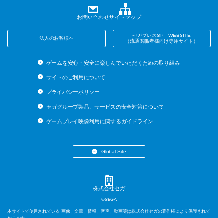
お問い合わせ
サイトマップ
セガプレスSP WEBSITE
法人のお客様へ
（流通関係者様向け専用サイト）
ゲームを安心・安全に楽しんでいただくための取り組み
サイトのご利用について
プライバシーポリシー
セガグループ製品、サービスの安全対策について
ゲームプレイ映像利用に関するガイドライン
Global Site
・English (US)
・English (UK)
・English (AU)
株式会社セガ
・Español
©SEGA
・Français
本サイトで使用されている 画像、文章、情報、音声、動画等は株式会社セガの著作権により保護されて
・Deutsch