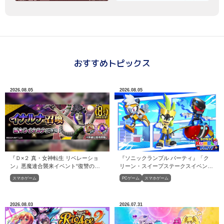
おすすめトピックス
2026.08.05
2026.08.05
『ソニックランブル パーティ』「ク
『Ｄ×２ 真・女神転生 リベレーショ
リーン・スイープステークスイベン
ン』悪魔連合襲来イベント“復讐の巫
ト」開催！
女と鎮魂の巫女”開催！開催！
PCゲーム
スマホゲーム
スマホゲーム
2026.08.03
2026.07.31