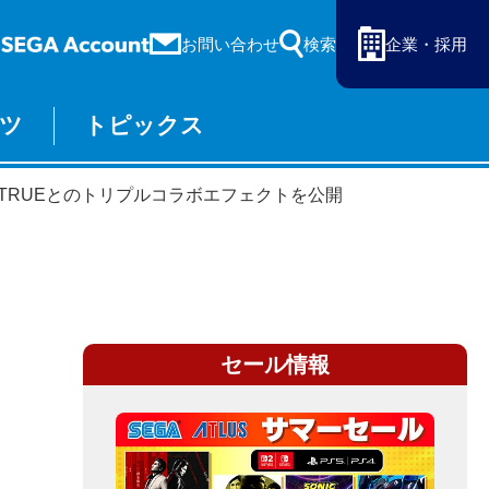
お問い合わせ
検索
企業・採用
ツ
トピックス
ーム
セガ ラッキーくじ
ME TRUEとのトリプルコラボエフェクトを公開
物販
オンライン
セール情報