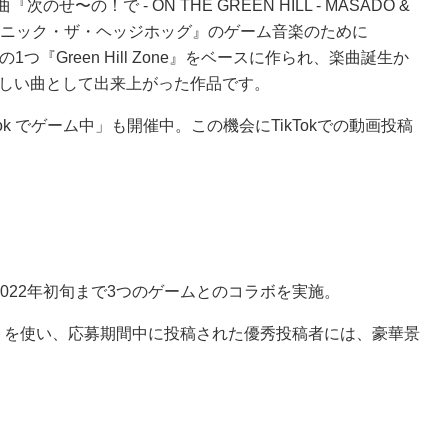
のせ〜の！で - ON THE GREEN HILL - MASADO &
に『ソニック・ザ・ヘッジホッグ』のゲーム音楽のために
1つ『Green Hill Zone』をベースに作られ、楽曲誕生か
新しい曲として出来上がった作品です。
k でゲーム中」も開催中。この機会にTikTokでの動画投稿
は、2022年初旬まで3つのゲームとのコラボを実施。
トを使い、応募期間中に投稿された優秀投稿者には、豪華景