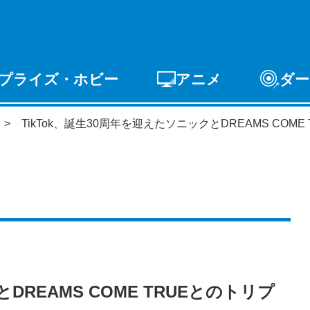
プライズ・ホビー
アニメ
ダー
ゲーム
PCゲーム
スマホゲーム
アーケードゲ
TikTok、誕生30周年を迎えたソニックとDREAMS CO
ライズ
トイ
S-FIRE
セガ ラッキーくじ
DREAMS COME TRUEとのトリプ