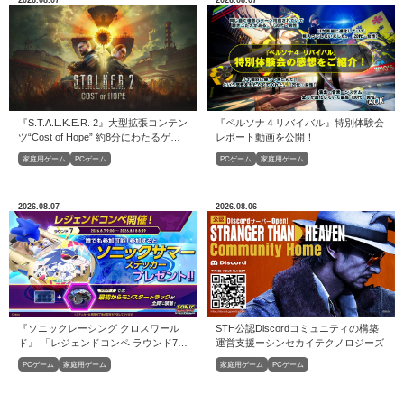
2026.08.07
2026.08.07
『S.T.A.L.K.E.R. 2』大型拡張コンテン
『ペルソナ４リバイバル』特別体験会
ツ“Cost of Hope” 約8分にわたるゲー
レポート動画を公開！
ムプレイトレーラーが公開
家庭用ゲーム
PCゲーム
PCゲーム
家庭用ゲーム
2026.08.07
2026.08.06
『ソニックレーシング クロスワール
STH公認Discordコミュニティの構築
ド』 「レジェンドコンペ ラウンド7」
運営⽀援ーシンセカイテクノロジーズ
開催！
PCゲーム
家庭用ゲーム
家庭用ゲーム
PCゲーム