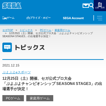
企業・採用
ゲーム
プライズ・ホビー
セガTOP
ゲームTOP
トピックス
家庭用ゲーム
PCゲーム
PCゲーム
・
家庭用ゲーム
スマホゲーム
セガ ラッキーくじ
アーケードゲーム
プライズ
トイ
S-FIRE
セガ ラッキーくじ
物販
オンライン
ゲーム
12月25日（土）開催、セガ公式プロ大会「ぷよぷよチャンピオンシップ
SEASON4 STAGE3」の出場選手が決定！
ゲームTOP
トピックス
プライズ・ホビー
家庭用ゲーム
プライズ
アニメ
PCゲーム
トイ
2021.12.15
スマホゲーム
ダーツ
S-FIRE
ぷよぷよeスポーツ
アーケードゲーム
12月25日（土）開催、セガ公式プロ大会
セガ ラッキーくじ
「ぷよぷよチャンピオンシップ SEASON4 STAGE3」の出
トピックス
セガ ラッキーくじ
オンライン
場選手が決定！
物販
PCゲーム
家庭用ゲーム