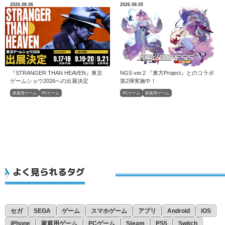
2026.08.06
2026.08.05
『STRANGER THAN HEAVEN』東京
NGS ver.2 『東方Project』とのコラボ
ゲームショウ2026への出展決定
第2弾実施中！
家庭用ゲーム
PCゲーム
PCゲーム
家庭用ゲーム
よく見られるタグ
セガ
SEGA
ゲーム
スマホゲーム
アプリ
Android
iOS
iPhone
家庭用ゲーム
PCゲーム
Steam
PS5
Switch