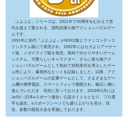
「ぷよぷよ」シリーズは、2021年で30周年をむかえて世
代を超えて愛される、国民的落ち物アクションパズルゲー
ムです。
1991年に初代『ぷよぷよ』がMSX2版とファミコンディス
クシステム版にて発売され、1992年にはセガよりアーケー
ド版、メガドライブ版を発売。単純で分かりやすいゲーム
システム、可愛らしいキャラクター、さらに落ち物アク
ションパズルゲームとして初めて対戦形式を導入したゲー
ム性により、爆発的なヒットを記録しました。以降、アク
ションパズルゲームの定番ゲームとして、さまざまなゲー
ム機や携帯電話、スマートフォンで展開され、幅広い層に
遊んでいただき、現在に至っております。2018年3月には
JeSU（日本eスポーツ連合）公認タイトルとなり、プロ選
手も誕生。eスポーツシーンでも盛り上がりを見せ、現
在、多数の競技大会を実施しております。