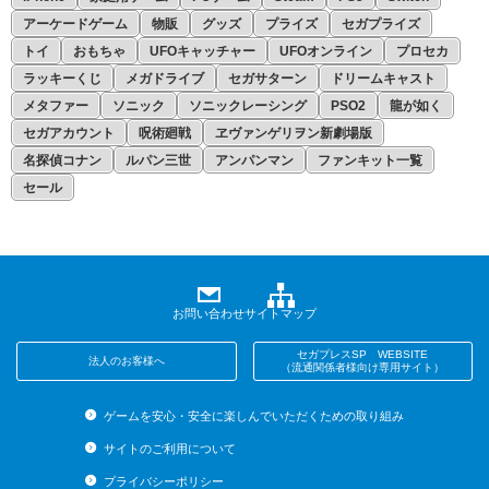
アーケードゲーム
物販
グッズ
プライズ
セガプライズ
トイ
おもちゃ
UFOキャッチャー
UFOオンライン
プロセカ
ラッキーくじ
メガドライブ
セガサターン
ドリームキャスト
メタファー
ソニック
ソニックレーシング
PSO2
龍が如く
セガアカウント
呪術廻戦
ヱヴァンゲリヲン新劇場版
名探偵コナン
ルパン三世
アンパンマン
ファンキット一覧
セール
お問い合わせ
サイトマップ
セガプレスSP WEBSITE
法人のお客様へ
（流通関係者様向け専用サイト）
ゲームを安心・安全に楽しんでいただくための取り組み
サイトのご利用について
プライバシーポリシー