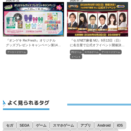
2026.07.21
2026.07.17
『オンゲキ Re:Fresh』オリジナル
『セガNET麻雀 MJ』9月13日（日）
グッズプレゼントキャンペーン第14弾
に名古屋で公式オフイベント開催決
開催！
定！
アーケードゲーム
PCゲーム
スマホゲーム
アーケードゲーム
イベント
よく見られるタグ
セガ
SEGA
ゲーム
スマホゲーム
アプリ
Android
iOS