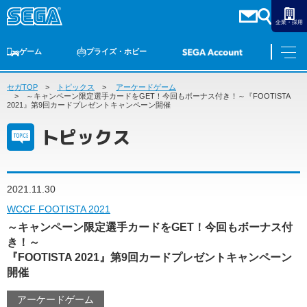
企業・採用
ゲーム
プライズ・ホビー
セガTOP
ゲームTOP
トピックス
家庭用ゲーム
アーケードゲーム
PCゲーム
スマホゲーム
セガ ラッキーくじ
アーケードゲーム
プライズ
トイ
S-FIRE
セガ ラッキーくじ
物販
オンライン
ゲーム
～キャンペーン限定選手カードをGET！今回もボーナス付き！～『FOOTISTA
2021』第9回カードプレゼントキャンペーン開催
ゲームTOP
トピックス
プライズ・ホビー
家庭用ゲーム
プライズ
アニメ
PCゲーム
トイ
2021.11.30
スマホゲーム
ダーツ
S-FIRE
WCCF FOOTISTA 2021
アーケードゲーム
～キャンペーン限定選手カードをGET！今回もボーナス付
セガ ラッキーくじ
き！～
トピックス
セガ ラッキーくじ
オンライン
『FOOTISTA 2021』第9回カードプレゼントキャンペーン
開催
物販
アーケードゲーム