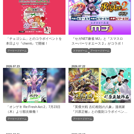
「チェゴシム」とのコラボイベントを
『セガNET麻雀 MJ』と『スマスロ
本日より『cherrit』で開催！
スーパーリオエース２』がコラボ！
アーケードゲーム
スマホゲーム
アーケードゲーム
2026.07.23
2026.07.22
「オンゲキ Re:Fresh Act.2」7月23日
『英傑大戦 古幻相剋の八象』漫画家
（木）より順次稼働！
『川原正敏』との復刻コラボイベント
を本日より開始！
アーケードゲーム
アーケードゲーム