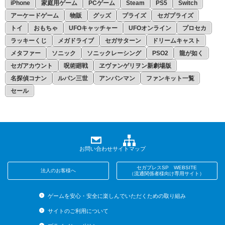
iPhone
家庭用ゲーム
PCゲーム
Steam
PS5
Switch
アーケードゲーム
物販
グッズ
プライズ
セガプライズ
トイ
おもちゃ
UFOキャッチャー
UFOオンライン
プロセカ
ラッキーくじ
メガドライブ
セガサターン
ドリームキャスト
メタファー
ソニック
ソニックレーシング
PSO2
龍が如く
セガアカウント
呪術廻戦
ヱヴァンゲリヲン新劇場版
名探偵コナン
ルパン三世
アンパンマン
ファンキット一覧
セール
お問い合わせ
サイトマップ
セガプレスSP WEBSITE
法人のお客様へ
（流通関係者様向け専用サイト）
ゲームを安心・安全に楽しんでいただくための取り組み
サイトのご利用について