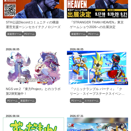
STH公認Discordコミュニティの構築
『STRANGER THAN HEAVEN』東京
運営⽀援ーシンセカイテクノロジーズ
ゲームショウ2026への出展決定
家庭用ゲーム
PCゲーム
家庭用ゲーム
PCゲーム
2026.08.05
2026.08.05
NGS ver.2 『東方Project』とのコラボ
『ソニックランブル パーティ』「ク
第2弾実施中！
リーン・スイープステークスイベン
ト」開催！
PCゲーム
家庭用ゲーム
PCゲーム
スマホゲーム
2026.08.04
2026.07.31