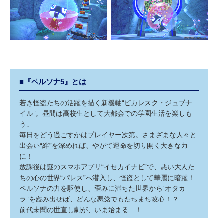
■『ペルソナ5』とは
若き怪盗たちの活躍を描く新機軸“ピカレスク・ジュブナ
イル”。昼間は高校生として大都会での学園生活を楽しも
う。
毎日をどう過ごすかはプレイヤー次第。さまざまな人々と
出会い“絆”を深めれば、やがて運命を切り開く大きな力
に！
放課後は謎のスマホアプリ“イセカイナビ”で、悪い大人た
ちの心の世界“パレス”へ潜入し、怪盗として華麗に暗躍！
ペルソナの力を駆使し、歪みに満ちた世界から“オタカ
ラ”を盗み出せば、どんな悪党でもたちまち改心！？
前代未聞の世直し劇が、いま始まる…！