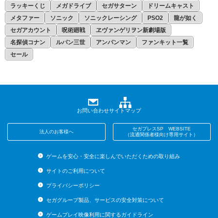
ラッキーくじ
メガドライブ
セガサターン
ドリームキャスト
メタファー
ソニック
ソニックレーシング
PSO2
龍が如く
セガアカウント
呪術廻戦
ヱヴァンゲリヲン新劇場版
名探偵コナン
ルパン三世
アンパンマン
ファンキット一覧
セール
お問い合わせ
サイトマップ
セガプレスSP WEBSITE
法人のお客様へ
（流通関係者様向け専用サイト）
ゲームを安心・安全に楽しんでいただくための取り組み
サイトのご利用について
プライバシーポリシー
セガグループ製品、サービスの安全対策について
ゲームプレイ映像利用に関するガイドライン