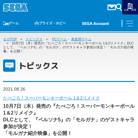
企業・採用
ゲーム
プライズ・ホビー
セガTOP
ゲームTOP
トピックス
家庭用ゲーム
PCゲーム
PCゲーム
・
家庭用ゲーム
スマホゲーム
セガ ラッキーくじ
アーケードゲーム
プライズ
トイ
S-FIRE
セガ ラッキーくじ
物販
オンライン
ゲーム
10月7日（木）発売の『たべごろ！スーパーモンキーボール 1＆2リメイク』DLC
として、『ペルソナ5』の「モルガナ」のゲストキャラ参加が決定！「モルガナ紹介映
像」を公開！
ゲームTOP
プライズ・ホビー
トピックス
家庭用ゲーム
プライズ
アニメ
PCゲーム
トイ
スマホゲーム
2021.08.26
ダーツ
S-FIRE
たべごろ！スーパーモンキーボール 1＆2リメイク
アーケードゲーム
セガ ラッキーくじ
10月7日（木）発売の『たべごろ！スーパーモンキーボール
トピックス
1＆2リメイク』
セガ ラッキーくじ
オンライン
DLCとして、『ペルソナ5』の「モルガナ」のゲストキャラ
物販
参加が決定！
「モルガナ紹介映像」を公開！