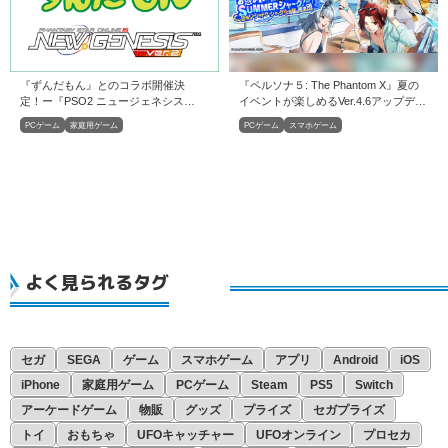
『ずんだもん』とのコラボ開催決
『ペルソナ５: The Phantom X』夏の
定！ー『PSO2 ニュージェネシス
イベントが楽しめるVer.4.6アップデー
ver.2』
トを実施
PCゲーム
家庭用ゲーム
PCゲーム
スマホゲーム
よく見られるタグ
セガ
SEGA
ゲーム
スマホゲーム
アプリ
Android
iOS
iPhone
家庭用ゲーム
PCゲーム
Steam
PS5
Switch
アーケードゲーム
物販
グッズ
プライズ
セガプライズ
トイ
おもちゃ
UFOキャッチャー
UFOオンライン
プロセカ