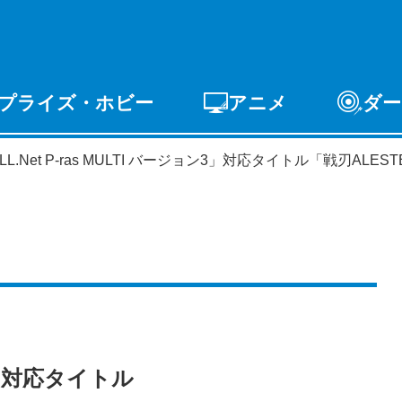
プライズ・ホビー
アニメ
ダー
ゲーム
PCゲーム
スマホゲーム
アーケードゲ
LL.Net P-ras MULTI バージョン3」対応タイトル「戦刃ALE
ライズ
トイ
S-FIRE
セガ ラッキーくじ
ン3」対応タイトル