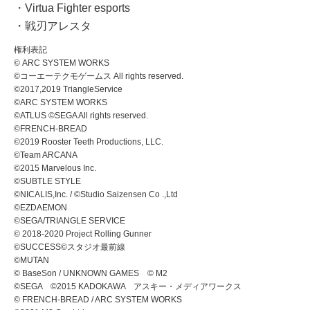
・Virtua Fighter esports
・戦刃アレスタ
権利表記
© ARC SYSTEM WORKS
©コーエーテクモゲームス All rights reserved.
©2017,2019 TriangleService
©ARC SYSTEM WORKS
©ATLUS ©SEGA All rights reserved.
©FRENCH-BREAD
©2019 Rooster Teeth Productions, LLC.
©Team ARCANA
©2015 Marvelous Inc.
©SUBTLE STYLE
©NICALIS,Inc. / ©Studio Saizensen Co .,Ltd
©EZDAEMON
©SEGA/TRIANGLE SERVICE
© 2018-2020 Project Rolling Gunner
©SUCCESS©スタジオ最前線
©MUTAN
© BaseSon / UNKNOWN GAMES © M2
©SEGA ©2015 KADOKAWA アスキー・メディアワークス
© FRENCH-BREAD / ARC SYSTEM WORKS