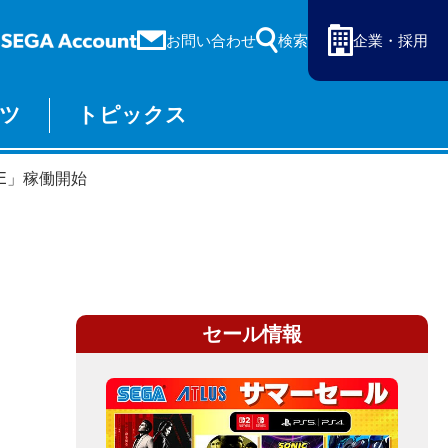
お問い合わせ
検索
企業・採用
ツ
トピックス
ーム
セガ ラッキーくじ
STE」稼働開始
物販
オンライン
セール情報