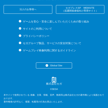
セガプレスSP WEBSITE
法人のお客様へ
（流通関係者様向け専用サイト）
ゲームを安心・安全に楽しんでいただくための取り組み
サイトのご利用について
プライバシーポリシー
セガグループ製品、サービスの安全対策について
ゲームプレイ映像利用に関するガイドライン
Global Site
・English (US)
・English (UK)
・English (AU)
株式会社セガ
・Español
©SEGA
・Français
本サイトで使用されている 画像、文章、情報、音声、動画等は株式会社セガの著作権により保護されて
・Deutsch
おります。
著作権者の許可なく、複製、転載等の行為を禁止いたします。
・Italiano