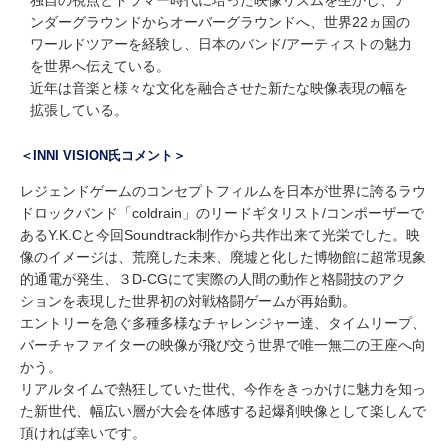
ンダーグラウンドからオーバーグラウンドへ、世界22ヵ国の
ワールドツアーを経験し、日本のバンド/アーティストの魅力
を世界へ伝えている。
近年は音楽と様々な文化を融合させた新たな映像表現の幅を
拡張している。
＜INNI VISION氏コメント＞
レジェンドゲームのコンセプトフィルムを日本が世界に誇るラウ
ドロックバンド「coldrain」のリードギタリスト/コンポーザーで
あるY.K.Cと今回Soundtrack制作から共作出来て光栄でした。映
像のイメージは、荒廃した未来、廃墟と化した博物館に超常現象
的通電が発生、３D-CGにて実際の人間の動作と格闘技のアク
ションを表現した世界初の対戦格闘ゲームが再始動。
エントリーを急ぐ多種多様なチャレンジャー達、タイムリープ、
バーチャファイターの映像が飛び交う世界で唯一無二の王座へ向
かう。
リアルタイムで熱狂していた世代、今作をきっかけに魅力を知っ
た新世代、幅広い層が大会を体感する起爆剤映像として楽しんで
頂ければ幸いです。