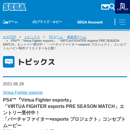
企業・採用
ゲーム
プライズ・ホビー
セガTOP
ゲームTOP
トピックス
家庭用ゲーム
PCゲーム
PCゲーム
・
家庭用ゲーム
スマホゲーム
セガ ラッキーくじ
アーケードゲーム
プライズ
トイ
S-FIRE
セガ ラッキーくじ
物販
オンライン
ゲーム
PS4™『Virtua Fighter esports』「VIRTUA FIGHTER esports PRE SEASON
MATCH」エントリー受付中！「バーチャファイター×esports プロジェクト」コンセプ
トムービー制作クリエイターを公開！
ゲームTOP
プライズ・ホビー
トピックス
家庭用ゲーム
プライズ
アニメ
PCゲーム
トイ
スマホゲーム
2021.06.28
ダーツ
S-FIRE
Virtua Fighter esports
アーケードゲーム
セガ ラッキーくじ
PS4™『Virtua Fighter esports』
トピックス
「VIRTUA FIGHTER esports PRE SEASON MATCH」エ
セガ ラッキーくじ
オンライン
ントリー受付中！
物販
「バーチャファイター×esports プロジェクト」コンセプト
ムービー