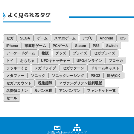
よく見られるタグ
セガ
SEGA
ゲーム
スマホゲーム
アプリ
Android
iOS
iPhone
家庭用ゲーム
PCゲーム
Steam
PS5
Switch
アーケードゲーム
物販
グッズ
プライズ
セガプライズ
トイ
おもちゃ
UFOキャッチャー
UFOオンライン
プロセカ
ラッキーくじ
メガドライブ
セガサターン
ドリームキャスト
メタファー
ソニック
ソニックレーシング
PSO2
龍が如く
セガアカウント
呪術廻戦
ヱヴァンゲリヲン新劇場版
名探偵コナン
ルパン三世
アンパンマン
ファンキット一覧
セール
お問い合わせ
サイトマップ