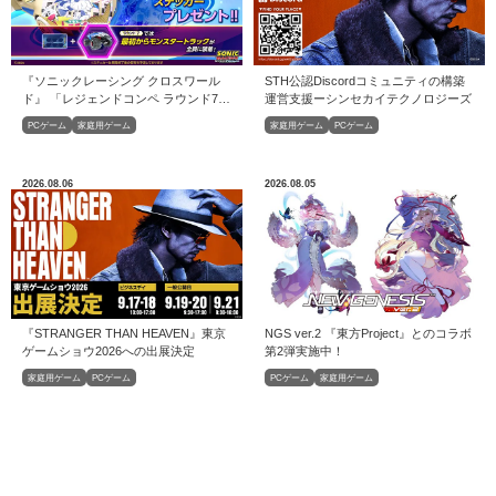
『ソニックレーシング クロスワール
STH公認Discordコミュニティの構築
ド』 「レジェンドコンペ ラウンド7」
運営⽀援ーシンセカイテクノロジーズ
開催！
PCゲーム
家庭用ゲーム
家庭用ゲーム
PCゲーム
2026.08.06
2026.08.05
『STRANGER THAN HEAVEN』東京
NGS ver.2 『東方Project』とのコラボ
ゲームショウ2026への出展決定
第2弾実施中！
家庭用ゲーム
PCゲーム
PCゲーム
家庭用ゲーム