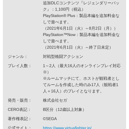
追加DLCコンテンツ『レジェンダリーパッ
ク』：1,100円（税込）
PlayStation® Plus：製品本編を追加料金な
しで遊べます。
（2021年6月1日（火）～8月2日（月））
PlayStation™Now：製品本編を追加料金な
しで遊べます。
（2021年6月1日（火）～終了日未定）
ジャンル：
対戦型格闘アクション
プレイ人数：
1～2人（最大16人のオンラインプレイ対応
※）
※ルームマッチにて、ホストが観戦者とし
てルームを作成した時のみ17人（観戦者1
人＋16人）のプレイとなります。
発売・販売：
株式会社セガ
CERO表記：
B区分（12歳以上対象）
著作権表記：
©SEGA
公式サイト：
https://www.virtuafighter.jp/