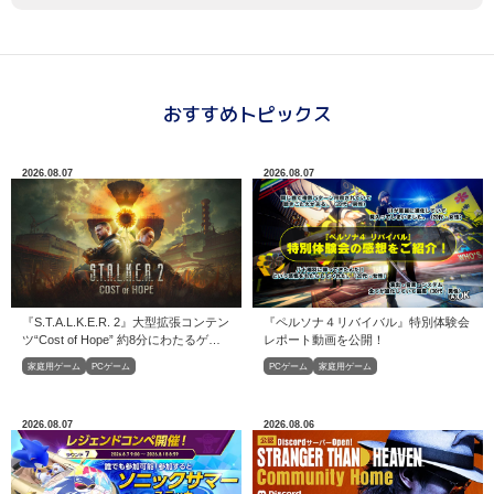
おすすめトピックス
2026.08.07
2026.08.07
『S.T.A.L.K.E.R. 2』大型拡張コンテン
『ペルソナ４リバイバル』特別体験会
ツ“Cost of Hope” 約8分にわたるゲー
レポート動画を公開！
ムプレイトレーラーが公開
家庭用ゲーム
PCゲーム
PCゲーム
家庭用ゲーム
2026.08.07
2026.08.06