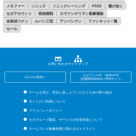
メタファー
ソニック
ソニックレーシング
PSO2
龍が如く
セガアカウント
呪術廻戦
ヱヴァンゲリヲン新劇場版
名探偵コナン
ルパン三世
アンパンマン
ファンキット一覧
セール
お問い合わせ
サイトマップ
セガプレスSP WEBSITE
法人のお客様へ
（流通関係者様向け専用サイト）
ゲームを安心・安全に楽しんでいただくための取り組み
サイトのご利用について
プライバシーポリシー
セガグループ製品、サービスの安全対策について
ゲームプレイ映像利用に関するガイドライン