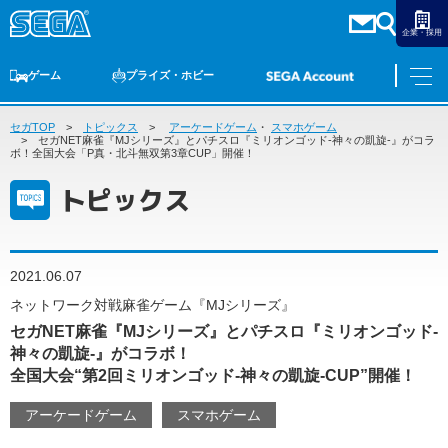
企業・採用
ゲーム
プライズ・ホビー
セガTOP
ゲームTOP
トピックス
家庭用ゲーム
アーケードゲーム
PCゲーム
・
スマホゲーム
スマホゲーム
セガ ラッキーくじ
アーケードゲーム
プライズ
トイ
S-FIRE
セガ ラッキーくじ
物販
オンライン
ゲーム
セガNET麻雀『MJシリーズ』とパチスロ『ミリオンゴッド-神々の凱旋-』がコラ
ボ！全国大会「P真・北斗無双第3章CUP」開催！
ゲームTOP
トピックス
プライズ・ホビー
家庭用ゲーム
プライズ
アニメ
PCゲーム
トイ
2021.06.07
スマホゲーム
ダーツ
S-FIRE
ネットワーク対戦麻雀ゲーム『MJシリーズ』
アーケードゲーム
セガNET麻雀『MJシリーズ』とパチスロ『ミリオンゴッド-
セガ ラッキーくじ
神々の凱旋-』がコラボ！
トピックス
セガ ラッキーくじ
オンライン
全国大会“第2回ミリオンゴッド-神々の凱旋-CUP”開催！
物販
アーケードゲーム
スマホゲーム