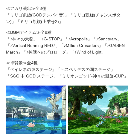
≪アガリ演出≫全3種
「ミリゴ凱旋(GODテンパイ音)」「ミリゴ凱旋(チャンスボタ
ン)」「ミリゴ凱旋(上乗せ2)」
≪BGMアイテム≫全9種
「♪神々の天啓」「♪G-STOP」「♪Acropolis」「♪Sanctuary」
「♪Vertical Running RED7」「♪Million Crusaders」「♪GAISEN
March」「♪神話へのプロローグ」「♪Wind of Light」
≪卓背景≫全4種
「ペイレネの泉ステージ」「ヘスペリデスの園ステージ」
「SGG 中 GOD ステージ」「ミリオンゴッド-神々の凱旋-CUP」