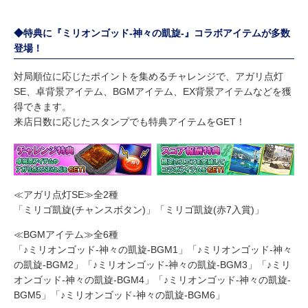
◆特典に『ミリオンゴッド-神々の凱旋-』コラボアイテムが多数
登場！
対局順位に応じたポイントを集めるチャレンジで、アガリ点灯
SE、卓背景アイテム、BGMアイテム、EX背景アイテムなどを獲
得できます。
来店日数に応じたスタンプでも特典アイテムをGET！
≪アガリ点灯SE≫全2種
「ミリゴ凱旋(チャンスボタン)」「ミリゴ凱旋(赤7入賞)」
≪BGMアイテム≫全6種
「♪ミリオンゴッド-神々の凱旋-BGM1」「♪ミリオンゴッド-神々
の凱旋-BGM2」「♪ミリオンゴッド-神々の凱旋-BGM3」「♪ミリ
オンゴッド-神々の凱旋-BGM4」「♪ミリオンゴッド-神々の凱旋-
BGM5」「♪ミリオンゴッド-神々の凱旋-BGM6」