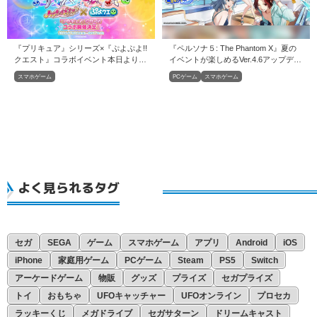
『プリキュア』シリーズ×『ぷよぷよ!!
『ペルソナ５: The Phantom X』夏の
クエスト』コラボイベント本日より開
イベントが楽しめるVer.4.6アップデー
催！
トを実施
スマホゲーム
PCゲーム
スマホゲーム
よく見られるタグ
セガ
SEGA
ゲーム
スマホゲーム
アプリ
Android
iOS
iPhone
家庭用ゲーム
PCゲーム
Steam
PS5
Switch
アーケードゲーム
物販
グッズ
プライズ
セガプライズ
トイ
おもちゃ
UFOキャッチャー
UFOオンライン
プロセカ
ラッキーくじ
メガドライブ
セガサターン
ドリームキャスト