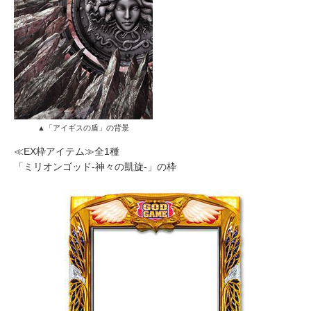
▲「アイギスの盾」の背景
≪EX枠アイテム≫全1種
「ミリオンゴッド-神々の凱旋-」の枠