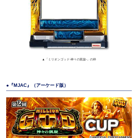
▲「ミリオンゴッド-神々の凱旋-」の枠
●『MJAC』（アーケード版）