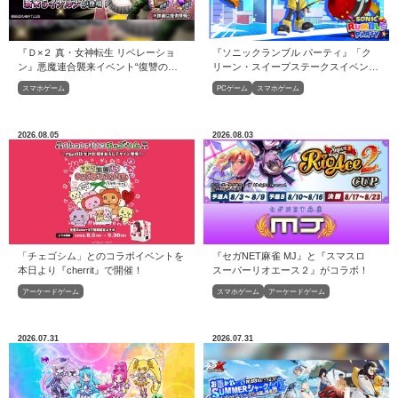
『ソニックランブル パーティ』「ク
『Ｄ×２ 真・女神転生 リベレーショ
リーン・スイープステークスイベン
ン』悪魔連合襲来イベント“復讐の巫
ト」開催！
女と鎮魂の巫女”開催！開催！
PCゲーム
スマホゲーム
スマホゲーム
2026.08.05
2026.08.03
「チェゴシム」とのコラボイベントを
『セガNET麻雀 MJ』と『スマスロ
本日より『cherrit』で開催！
スーパーリオエース２』がコラボ！
アーケードゲーム
スマホゲーム
アーケードゲーム
2026.07.31
2026.07.31