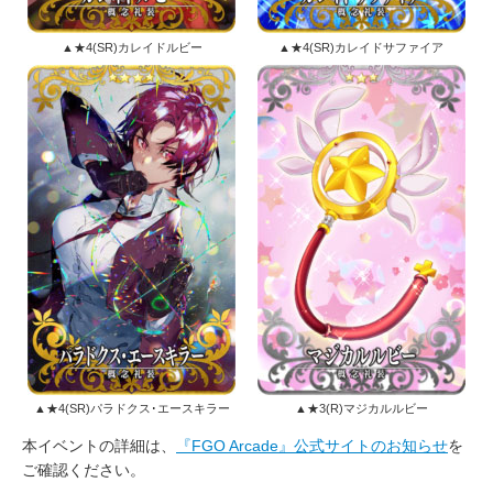
▲★4(SR)カレイドルビー
▲★4(SR)カレイドサファイア
▲★4(SR)パラドクス･エースキラー
▲★3(R)マジカルルビー
本イベントの詳細は、
『FGO Arcade』公式サイトのお知らせ
を
ご確認ください。