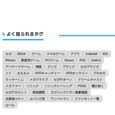
よく見られるタグ
セガ
SEGA
ゲーム
スマホゲーム
アプリ
Android
iOS
iPhone
家庭用ゲーム
PCゲーム
Steam
PS5
Switch
アーケードゲーム
物販
グッズ
プライズ
セガプライズ
トイ
おもちゃ
UFOキャッチャー
UFOオンライン
プロセカ
ラッキーくじ
メガドライブ
セガサターン
ドリームキャスト
メタファー
ソニック
ソニックレーシング
PSO2
龍が如く
セガアカウント
呪術廻戦
ヱヴァンゲリヲン新劇場版
名探偵コナン
ルパン三世
アンパンマン
ファンキット一覧
セール