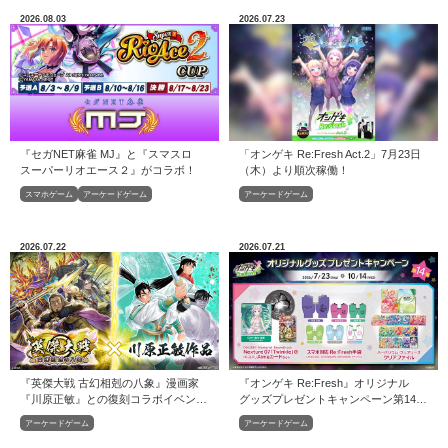
2026.08.03
2026.07.23
『セガNET麻雀 MJ』と『スマスロ
「オンゲキ Re:Fresh Act.2」7月23日
スーパーリオエース２』がコラボ！
（木）より順次稼働！
スマホゲーム
アーケードゲーム
アーケードゲーム
2026.07.22
2026.07.21
『英傑大戦 古幻相剋の八象』漫画家
『オンゲキ Re:Fresh』オリジナル
『川原正敏』との復刻コラボイベント
グッズプレゼントキャンペーン第14弾
を本日より開始！
開催！
アーケードゲーム
アーケードゲーム