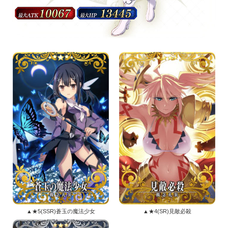
▲★5(SSR)蒼玉の魔法少女
▲★4(SR)見敵必殺