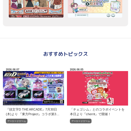
おすすめトピックス
2026.08.07
2026.08.05
『頭文字D THE ARCADE』7月30日
「チェゴシム」とのコラボイベントを
(木)より 『東方Project』コラボ第3弾
本日より『cherrit』で開催！
EX復刻開催中！
アーケードゲーム
アーケードゲーム