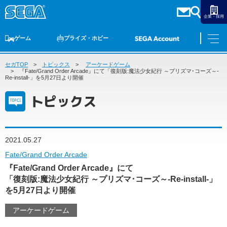
企業・採用
ゲーム
プライズ・ホビー
セガTOP
ゲームTOP
トピックス
家庭用ゲーム
アーケードゲーム
PCゲーム
スマホゲーム
セガ ラッキーくじ
アーケードゲーム
プライズ
トイ
S-FIRE
セガ ラッキーくじ
物販
オンライン
ゲーム
『Fate/Grand Order Arcade』にて「復刻版:魔法少女紀行 ～プリズマ･コーズ～-
Re-install-」を5月27日より開催
ゲームTOP
トピックス
プライズ・ホビー
家庭用ゲーム
プライズ
アニメ
PCゲーム
トイ
2021.05.27
スマホゲーム
ダーツ
S-FIRE
Fate/Grand Order Arcade
アーケードゲーム
『Fate/Grand Order Arcade』にて
セガ ラッキーくじ
「復刻版:魔法少女紀行 ～プリズマ･コーズ～-Re-install-」
トピックス
セガ ラッキーくじ
オンライン
を5月27日より開催
物販
アーケードゲーム