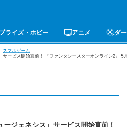
プライズ・ホビー
アニメ
ダー
ゲーム
PCゲーム
スマホゲーム
アーケードゲ
・
スマホゲーム
ライズ
トイ
S-FIRE
セガ ラッキーくじ
ビス開始直前！ 『ファンタシースターオンライン2』 5月12日（
ニュージェネシス』サービス開始直前！