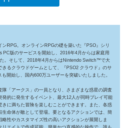
ンRPG。オンラインRPGの礎を築いた『PSO』シリ
ws PC版のサービスを開始し、2016年4月からは家庭用
。そして、2018年4月からはNintendo Switch™で大
きるクラウドゲームとして、『PSO2 クラウド』のサ
ービスも開始し、国内600万ユーザーを突破いたしました。
査隊「アークス」の一員となり、さまざまな惑星の調査
突発的に発生するイベント、最大12人が同時プレイ可能
驚きに満ちた冒険を楽しむことができます。また、各惑
宙生命体が敵として登場。要となるアクションでは、簡
戦略性やカスタマイズ性の高いアクションが展開しま
クリエイトで作成可能。簡単かつ直感的な操作で、誰も