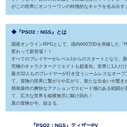
がこの世界にオンリーワンの特徴的なキャラを生み出す
◆『PSO2：NGS』とは
国産オンラインRPGとして、国内600万IDを突破した
変わって新登場！！
すべてのプレイヤーがレベル1からのスタートとなり、
究極のキャラクタークリエイトも超進化。世界に1人だ
最大32人ものプレイヤーが行き交うシームレスなオー
て、冒険の世界に繋がりや広がり、新たな出会いや驚き
簡単操作の爽快なアクションでスピード感のある戦闘が
て、広大な世界を縦横無尽に駆け回れ！
真の冒険が今、始まる。
『PSO2：NGS』ティザーPV