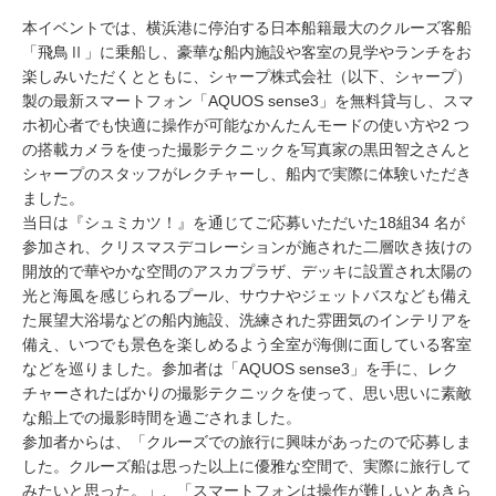
本イベントでは、横浜港に停泊する日本船籍最大のクルーズ客船
「飛鳥Ⅱ」に乗船し、豪華な船内施設や客室の見学やランチをお
楽しみいただくとともに、シャープ株式会社（以下、シャープ）
製の最新スマートフォン「AQUOS sense3」を無料貸与し、スマ
ホ初心者でも快適に操作が可能なかんたんモードの使い方や2 つ
の搭載カメラを使った撮影テクニックを写真家の黒田智之さんと
シャープのスタッフがレクチャーし、船内で実際に体験いただき
ました。
当日は『シュミカツ！』を通じてご応募いただいた18組34 名が
参加され、クリスマスデコレーションが施された二層吹き抜けの
開放的で華やかな空間のアスカプラザ、デッキに設置され太陽の
光と海風を感じられるプール、サウナやジェットバスなども備え
た展望大浴場などの船内施設、洗練された雰囲気のインテリアを
備え、いつでも景色を楽しめるよう全室が海側に面している客室
などを巡りました。参加者は「AQUOS sense3」を手に、レク
チャーされたばかりの撮影テクニックを使って、思い思いに素敵
な船上での撮影時間を過ごされました。
参加者からは、「クルーズでの旅行に興味があったので応募しま
した。クルーズ船は思った以上に優雅な空間で、実際に旅行して
みたいと思った。」、「スマートフォンは操作が難しいとあきら