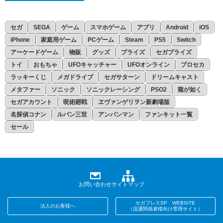
セガ
SEGA
ゲーム
スマホゲーム
アプリ
Android
iOS
iPhone
家庭用ゲーム
PCゲーム
Steam
PS5
Switch
アーケードゲーム
物販
グッズ
プライズ
セガプライズ
トイ
おもちゃ
UFOキャッチャー
UFOオンライン
プロセカ
ラッキーくじ
メガドライブ
セガサターン
ドリームキャスト
メタファー
ソニック
ソニックレーシング
PSO2
龍が如く
セガアカウント
呪術廻戦
ヱヴァンゲリヲン新劇場版
名探偵コナン
ルパン三世
アンパンマン
ファンキット一覧
セール
お問い合わせ
サイトマップ
セガプレスSP WEBSITE
法人のお客様へ
（流通関係者様向け専用サイト）