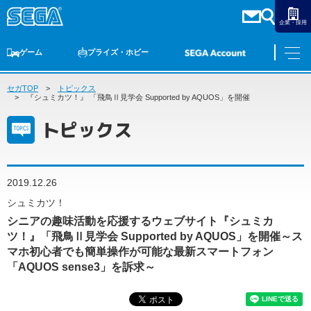
企業・採用
ゲーム
プライズ・ホビー
セガTOP
ゲームTOP
トピックス
家庭用ゲーム
PCゲーム
スマホゲーム
セガ ラッキーくじ
アーケードゲーム
プライズ
トイ
S-FIRE
セガ ラッキーくじ
物販
オンライン
ゲーム
『シュミカツ！』 「飛鳥Ⅱ見学会 Supported by AQUOS」を開催
トピックス
ゲームTOP
プライズ・ホビー
家庭用ゲーム
プライズ
アニメ
PCゲーム
2019.12.26
トイ
スマホゲーム
シュミカツ！
ダーツ
S-FIRE
シニアの趣味活動を応援するウェブサイト『シュミカ
アーケードゲーム
セガ ラッキーくじ
ツ！』「飛鳥Ⅱ見学会 Supported by AQUOS」を開催～ス
トピックス
マホ初心者でも簡単操作が可能な最新スマートフォン
セガ ラッキーくじ
オンライン
「AQUOS sense3」を訴求～
物販