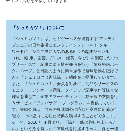
ティング活動を支援していきます。
『シュミカツ！』について
『シュミカツ！』は、セガゲームスが運営する“アクティ
ブシニアの日常生活にエンタテインメントを！”をキー
ワードに、シニア層に人気のある6 つの趣味ジャンル
（旅、健 康、園芸、グルメ、鑑賞、学び）を網羅したウェ
ブサービスで、記事による情報発信を行う「情報発信ポー
タルページ」と日記のように簡単操作で趣味活動を記録で
きる「シュミロク（趣味録）」機能をご提供しています。
また、「シュミカツ！」会員を対象に、商品やサービスの
モニター、アンケート調査、タイアップ記事制作等様々な
施策を通じて、企業のマーケティング活動全般の支援を行
うサービス「アンバサダ ープログラム」を提供していま
す。登録会員は、自らの興味関心に応じた案件に応募が可
能で、その協力に応じた特典を獲得することができます。
そして、2018 年 4 月より、「孫と一緒に趣味を楽しみた
い」という孫を持つシニア世代を応援するべく、孫と一緒