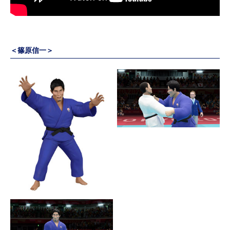
＜篠原信一＞