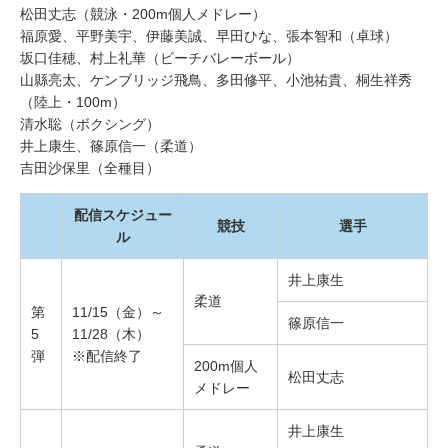
松田丈志（競泳・200m個人メドレー）
福原愛、平野美宇、伊藤美誠、早田ひな、張本智和（卓球）
坂口佳穂、村上礼華（ビーチバレーボール）
山縣亮太、ケンブリッジ飛鳥、多田修平、小池祐貴、桐生祥秀
（陸上・100m）
清水聡（ボクシング）
井上康生、篠原信一（柔道）
吉田沙保里（全種目）
配信スケジュー
競技
選手
ル
井上康生
柔道
第
11/15（金）～
篠原信一
5
11/28（木）
弾
※配信終了
200m個人
松田丈志
メドレー
井上康生