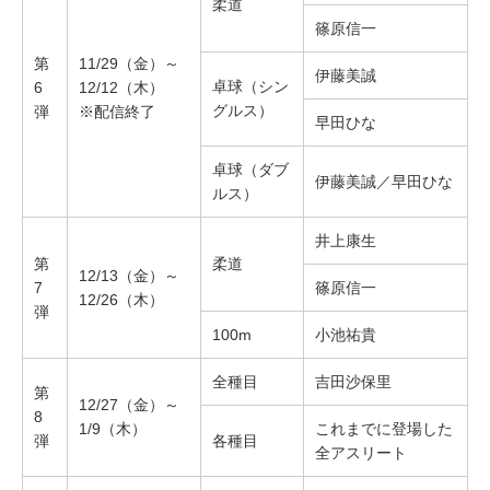
柔道
篠原信一
第
11/29（金）～
伊藤美誠
卓球（シン
6
12/12（木）
グルス）
弾
※配信終了
早田ひな
卓球（ダブ
伊藤美誠／早田ひな
ルス）
井上康生
第
柔道
12/13（金）～
7
篠原信一
12/26（木）
弾
100m
小池祐貴
全種目
吉田沙保里
第
12/27（金）～
8
1/9（木）
これまでに登場した
弾
各種目
全アスリート