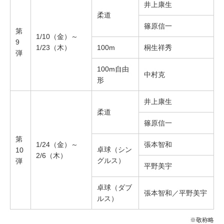
井上康生
柔道
篠原信一
第
1/10（金）～
9
1/23（木）
100m
桐生祥秀
弾
100m自由
中村克
形
井上康生
柔道
篠原信一
第
1/24（金）～
張本智和
卓球（シン
10
2/6（木）
グルス）
弾
平野美宇
卓球（ダブ
張本智和／平野美宇
ルス）
※敬称略