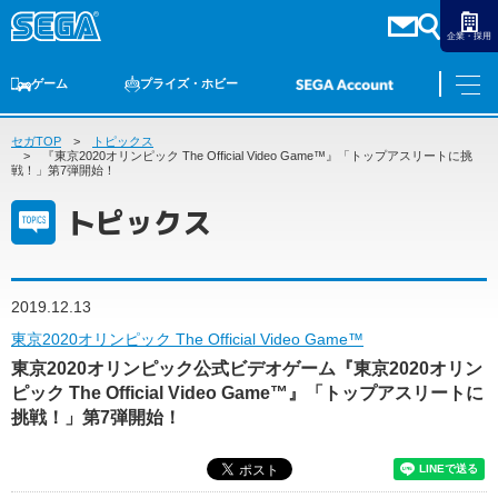
企業・採用
ゲーム
プライズ・ホビー
セガTOP
ゲームTOP
トピックス
家庭用ゲーム
PCゲーム
スマホゲーム
セガ ラッキーくじ
アーケードゲーム
プライズ
トイ
S-FIRE
セガ ラッキーくじ
物販
オンライン
ゲーム
『東京2020オリンピック The Official Video Game™』「トップアスリートに挑
戦！」第7弾開始！
ゲームTOP
トピックス
プライズ・ホビー
家庭用ゲーム
プライズ
アニメ
PCゲーム
トイ
2019.12.13
スマホゲーム
ダーツ
S-FIRE
東京2020オリンピック The Official Video Game™
アーケードゲーム
東京2020オリンピック公式ビデオゲーム『東京2020オリン
セガ ラッキーくじ
ピック The Official Video Game™』「トップアスリートに
トピックス
セガ ラッキーくじ
オンライン
挑戦！」第7弾開始！
物販