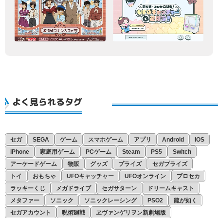
よく見られるタグ
セガ
SEGA
ゲーム
スマホゲーム
アプリ
Android
iOS
iPhone
家庭用ゲーム
PCゲーム
Steam
PS5
Switch
アーケードゲーム
物販
グッズ
プライズ
セガプライズ
トイ
おもちゃ
UFOキャッチャー
UFOオンライン
プロセカ
ラッキーくじ
メガドライブ
セガサターン
ドリームキャスト
メタファー
ソニック
ソニックレーシング
PSO2
龍が如く
セガアカウント
呪術廻戦
ヱヴァンゲリヲン新劇場版