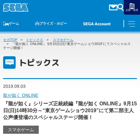
企業・採用
ゲーム
プライズ・ホビー
セガTOP
ゲームTOP
トピックス
家庭用ゲーム
スマホゲーム
PCゲーム
スマホゲーム
セガ ラッキーくじ
アーケードゲーム
プライズ
トイ
S-FIRE
セガ ラッキーくじ
物販
オンライン
ゲーム
『龍が如く ONLINE』 9月15日(日)“東京ゲームショウ2019”にてスペシャルス
テージ開催！
ゲームTOP
トピックス
プライズ・ホビー
家庭用ゲーム
プライズ
アニメ
PCゲーム
トイ
2019.09.03
スマホゲーム
ダーツ
S-FIRE
龍が如く ONLINE
アーケードゲーム
『龍が如く』シリーズ正統続編『龍が如く ONLINE』9月15
セガ ラッキーくじ
日(日)14時30分～“東京ゲームショウ2019”にて第二部主人
トピックス
セガ ラッキーくじ
オンライン
公声優登場のスペシャルステージ開催！
物販
スマホゲーム