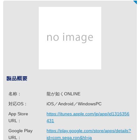
製品概要
名称：
龍が如くONLINE
対応OS：
iOS／Android／WindowsPC
App Store
https://itunes.apple.com/jp/app/id1316356
URL：
431
Google Play
https://play.google.com/store/apps/details?
URL：
id=com.sega.ron&hl=ja