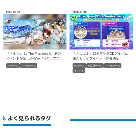
2026.07.31
2026.07.30
『ペルソナ５: The Phantom X』夏の
「ぷよぷよ」35周年記念CDアルバム
イベントが楽しめるVer.4.6アップデー
発売＆ライブイベント開催決定！
トを実施
PCゲーム
スマホゲーム
PCゲーム
家庭用ゲーム
スマホゲーム
イベント
よく見られるタグ