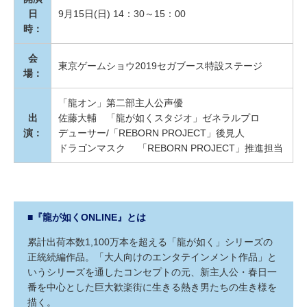
日
9月15日(日) 14：30～15：00
時：
会
東京ゲームショウ2019セガブース特設ステージ
場：
「龍オン」第二部主人公声優
出
佐藤大輔 「龍が如くスタジオ」ゼネラルプロ
演：
デューサー/「REBORN PROJECT」後見人
ドラゴンマスク 「REBORN PROJECT」推進担当
■『龍が如くONLINE』とは
累計出荷本数1,100万本を超える「龍が如く」シリーズの
正統続編作品。「大人向けのエンタテインメント作品」と
いうシリーズを通したコンセプトの元、新主人公・春日一
番を中心とした巨大歓楽街に生きる熱き男たちの生き様を
描く。