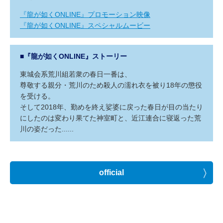
『龍が如くONLINE』プロモーション映像
『龍が如くONLINE』スペシャルムービー
■『龍が如くONLINE』ストーリー
東城会系荒川組若衆の春日一番は、
尊敬する親分・荒川のため殺人の濡れ衣を被り18年の懲役
を受ける。
そして2018年、勤めを終え娑婆に戻った春日が目の当たり
にしたのは変わり果てた神室町と、近江連合に寝返った荒
川の姿だった......
official