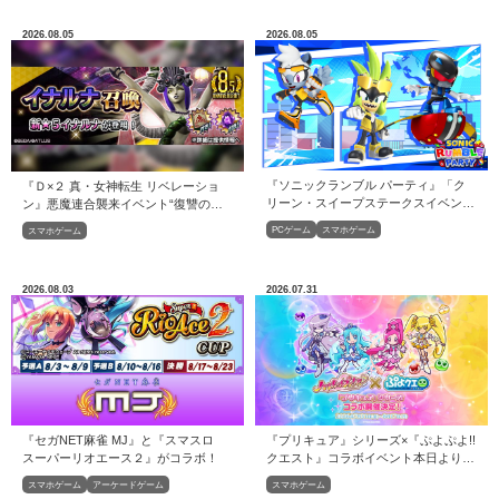
2026.08.05
2026.08.05
『ソニックランブル パーティ』「ク
『Ｄ×２ 真・女神転生 リベレーショ
リーン・スイープステークスイベン
ン』悪魔連合襲来イベント“復讐の巫
ト」開催！
女と鎮魂の巫女”開催！開催！
PCゲーム
スマホゲーム
スマホゲーム
2026.08.03
2026.07.31
『セガNET麻雀 MJ』と『スマスロ
『プリキュア』シリーズ×『ぷよぷよ!!
スーパーリオエース２』がコラボ！
クエスト』コラボイベント本日より開
催！
スマホゲーム
アーケードゲーム
スマホゲーム