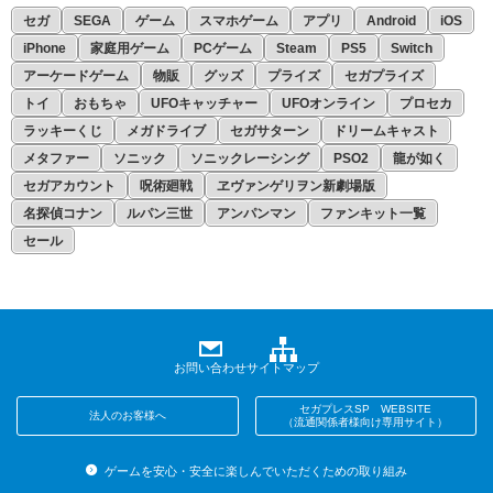
セガ
SEGA
ゲーム
スマホゲーム
アプリ
Android
iOS
iPhone
家庭用ゲーム
PCゲーム
Steam
PS5
Switch
アーケードゲーム
物販
グッズ
プライズ
セガプライズ
トイ
おもちゃ
UFOキャッチャー
UFOオンライン
プロセカ
ラッキーくじ
メガドライブ
セガサターン
ドリームキャスト
メタファー
ソニック
ソニックレーシング
PSO2
龍が如く
セガアカウント
呪術廻戦
ヱヴァンゲリヲン新劇場版
名探偵コナン
ルパン三世
アンパンマン
ファンキット一覧
セール
お問い合わせ
サイトマップ
セガプレスSP WEBSITE
法人のお客様へ
（流通関係者様向け専用サイト）
ゲームを安心・安全に楽しんでいただくための取り組み