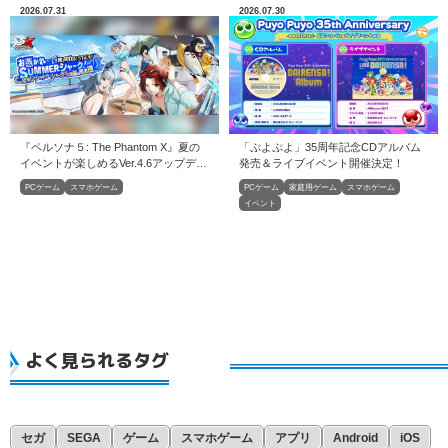
2026.07.31
2026.07.30
『ペルソナ５: The Phantom X』夏の
「ぷよぷよ」35周年記念CDアルバム
イベントが楽しめるVer.4.6アップデー
発売＆ライブイベント開催決定！
トを実施
PCゲーム
スマホゲーム
PCゲーム
家庭用ゲーム
スマホゲーム
イベント
よく見られるタグ
セガ
SEGA
ゲーム
スマホゲーム
アプリ
Android
iOS