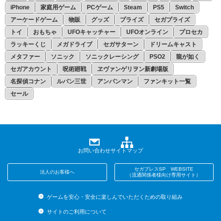
iPhone
家庭用ゲーム
PCゲーム
Steam
PS5
Switch
アーケードゲーム
物販
グッズ
プライズ
セガプライズ
トイ
おもちゃ
UFOキャッチャー
UFOオンライン
プロセカ
ラッキーくじ
メガドライブ
セガサターン
ドリームキャスト
メタファー
ソニック
ソニックレーシング
PSO2
龍が如く
セガアカウント
呪術廻戦
ヱヴァンゲリヲン新劇場版
名探偵コナン
ルパン三世
アンパンマン
ファンキット一覧
セール
お問い合わせ
サイトマップ
セガプレスSP WEBSITE
法人のお客様へ
（流通関係者様向け専用サイト）
ゲームを安心・安全に楽しんでいただくための取り組み
サイトのご利用について