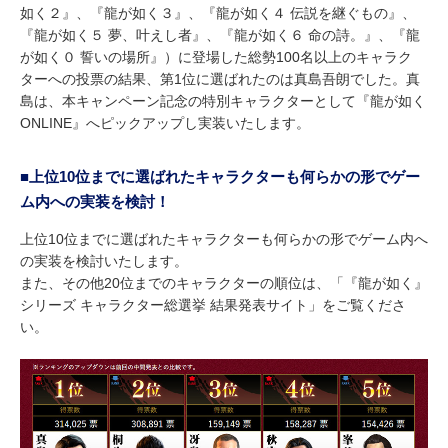
如く２』、『龍が如く３』、『龍が如く４ 伝説を継ぐもの』、
『龍が如く５ 夢、叶えし者』、『龍が如く６ 命の詩。』、『龍
が如く０ 誓いの場所』）に登場した総勢100名以上のキャラク
ターへの投票の結果、第1位に選ばれたのは真島吾朗でした。真
島は、本キャンペーン記念の特別キャラクターとして『龍が如く
ONLINE』へピックアップし実装いたします。
■上位10位までに選ばれたキャラクターも何らかの形でゲー
ム内への実装を検討！
上位10位までに選ばれたキャラクターも何らかの形でゲーム内へ
の実装を検討いたします。
また、その他20位までのキャラクターの順位は、「『龍が如く』
シリーズ キャラクター総選挙 結果発表サイト」をご覧くださ
い。