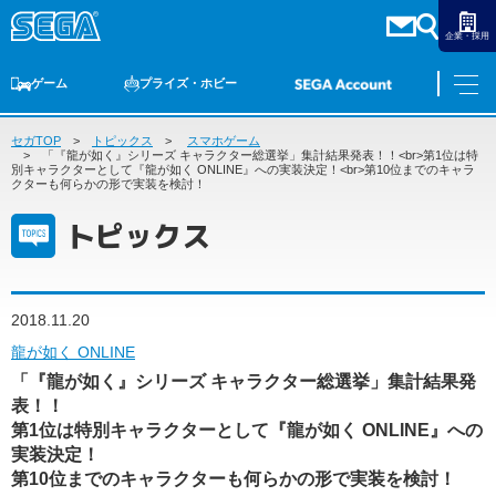
企業・採用
ゲーム
プライズ・ホビー
セガTOP
ゲームTOP
トピックス
家庭用ゲーム
スマホゲーム
PCゲーム
スマホゲーム
セガ ラッキーくじ
アーケードゲーム
プライズ
トイ
S-FIRE
セガ ラッキーくじ
物販
オンライン
ゲーム
「『龍が如く』シリーズ キャラクター総選挙」集計結果発表！！<br>第1位は特
別キャラクターとして『龍が如く ONLINE』への実装決定！<br>第10位までのキャラ
クターも何らかの形で実装を検討！
ゲームTOP
プライズ・ホビー
トピックス
家庭用ゲーム
プライズ
アニメ
PCゲーム
トイ
スマホゲーム
2018.11.20
ダーツ
S-FIRE
龍が如く ONLINE
アーケードゲーム
セガ ラッキーくじ
「『龍が如く』シリーズ キャラクター総選挙」集計結果発
トピックス
表！！
セガ ラッキーくじ
オンライン
第1位は特別キャラクターとして『龍が如く ONLINE』への
物販
実装決定！
第10位までのキャラクターも何らかの形で実装を検討！