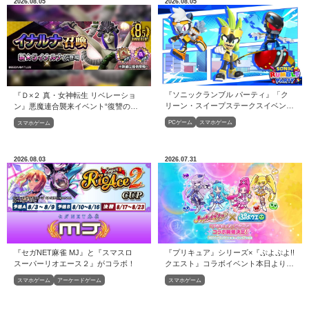
2026.08.05
2026.08.05
『ソニックランブル パーティ』「ク
『Ｄ×２ 真・女神転生 リベレーショ
リーン・スイープステークスイベン
ン』悪魔連合襲来イベント“復讐の巫
ト」開催！
女と鎮魂の巫女”開催！開催！
PCゲーム
スマホゲーム
スマホゲーム
2026.08.03
2026.07.31
『セガNET麻雀 MJ』と『スマスロ
『プリキュア』シリーズ×『ぷよぷよ!!
スーパーリオエース２』がコラボ！
クエスト』コラボイベント本日より開
催！
スマホゲーム
アーケードゲーム
スマホゲーム