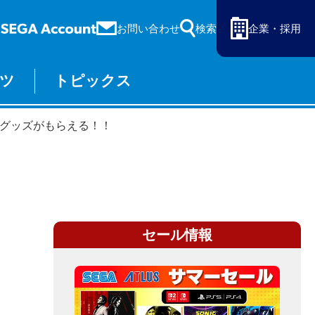
お問い合わせ
検索
企業・採用
ツ
トピックス
ーム
セガ ラッキーくじ
ルグッズがもらえる！！
物販
オンライン
セール情報