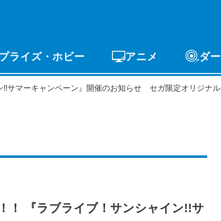
プライズ・ホビー
アニメ
ダー
ゲーム
PCゲーム
スマホゲーム
アーケードゲ
ン!!サマーキャンペーン』開催のお知らせ セガ限定オリジナ
ライズ
トイ
S-FIRE
セガ ラッキーくじ
！ 『ラブライブ！サンシャイン!!サ