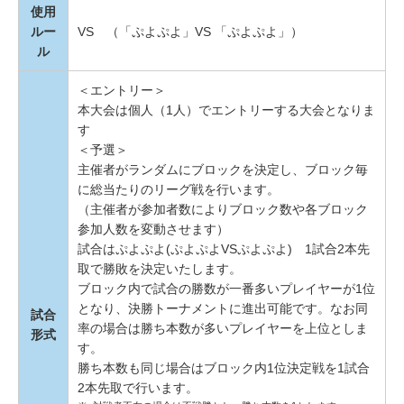
使用
ルー
VS （「ぷよぷよ」VS 「ぷよぷよ」）
ル
＜エントリー＞
本大会は個人（1人）でエントリーする大会となりま
す
＜予選＞
主催者がランダムにブロックを決定し、ブロック毎
に総当たりのリーグ戦を行います。
（主催者が参加者数によりブロック数や各ブロック
参加人数を変動させます）
試合はぷよぷよ(ぷよぷよVSぷよぷよ) 1試合2本先
取で勝敗を決定いたします。
ブロック内で試合の勝数が一番多いプレイヤーが1位
となり、決勝トーナメントに進出可能です。なお同
試合
率の場合は勝ち本数が多いプレイヤーを上位としま
形式
す。
勝ち本数も同じ場合はブロック内1位決定戦を1試合
2本先取で行います。