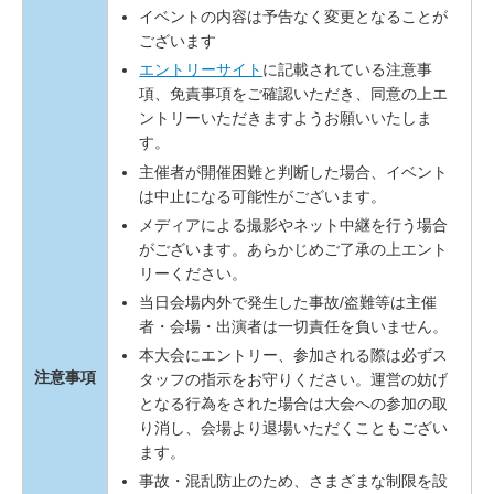
イベントの内容は予告なく変更となることが
ございます
エントリーサイト
に記載されている注意事
項、免責事項をご確認いただき、同意の上エ
ントリーいただきますようお願いいたしま
す。
主催者が開催困難と判断した場合、イベント
は中止になる可能性がございます。
メディアによる撮影やネット中継を行う場合
がございます。あらかじめご了承の上エント
リーください。
当日会場内外で発生した事故/盗難等は主催
者・会場・出演者は一切責任を負いません。
本大会にエントリー、参加される際は必ずス
注意事項
タッフの指示をお守りください。運営の妨げ
となる行為をされた場合は大会への参加の取
り消し、会場より退場いただくこともござい
ます。
事故・混乱防止のため、さまざまな制限を設