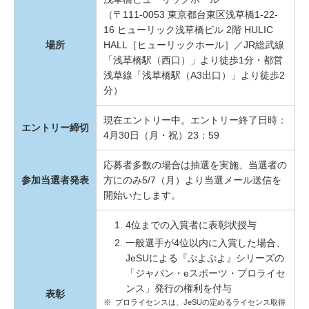
（〒111-0053 東京都台東区浅草橋1-22-
16 ヒューリック浅草橋ビル 2階 HULIC
場所
HALL［ヒューリックホール］／JR総武線
「浅草橋駅（西口）」より徒歩1分・都営
浅草線「浅草橋駅（A3出口）」より徒歩2
分）
現在エントリー中。エントリー終了日時：
エントリー締切
4月30日（月・祝）23：59
応募者多数の場合は抽選を実施、当選者の
参加当選者発表
方にのみ5/7（月）より当選メール送信を
開始いたします。
4位までの入賞者に表彰状授与
一般選手が4位以内に入賞した場合、
JeSUによる『ぷよぷよ』シリーズの
「ジャパン・eスポーツ・プロライセ
ンス」発行の権利を付与
表彰
※
プロライセンスは、JeSUの定めるライセンス取得