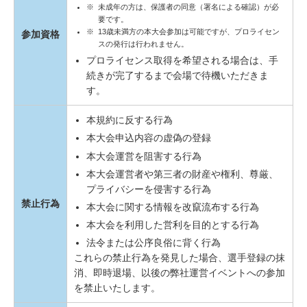
※
未成年の方は、保護者の同意（署名による確認）が必
要です。
※
13歳未満方の本大会参加は可能ですが、プロライセン
参加資格
スの発行は行われません。
プロライセンス取得を希望される場合は、手
続きが完了するまで会場で待機いただきま
す。
本規約に反する行為
本大会申込内容の虚偽の登録
本大会運営を阻害する行為
本大会運営者や第三者の財産や権利、尊厳、
プライバシーを侵害する行為
禁止行為
本大会に関する情報を改竄流布する行為
本大会を利用した営利を目的とする行為
法令または公序良俗に背く行為
これらの禁止行為を発見した場合、選手登録の抹
消、即時退場、以後の弊社運営イベントへの参加
を禁止いたします。