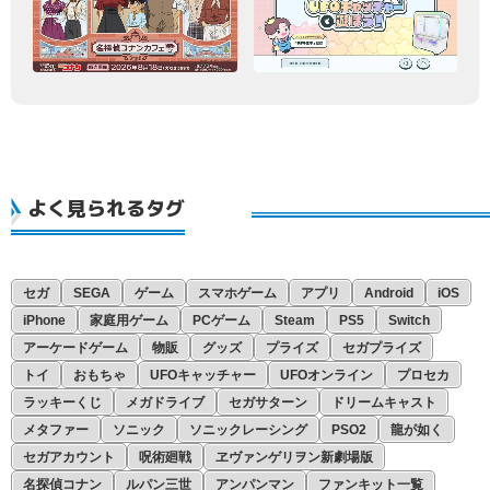
よく見られるタグ
セガ
SEGA
ゲーム
スマホゲーム
アプリ
Android
iOS
iPhone
家庭用ゲーム
PCゲーム
Steam
PS5
Switch
アーケードゲーム
物販
グッズ
プライズ
セガプライズ
トイ
おもちゃ
UFOキャッチャー
UFOオンライン
プロセカ
ラッキーくじ
メガドライブ
セガサターン
ドリームキャスト
メタファー
ソニック
ソニックレーシング
PSO2
龍が如く
セガアカウント
呪術廻戦
ヱヴァンゲリヲン新劇場版
名探偵コナン
ルパン三世
アンパンマン
ファンキット一覧