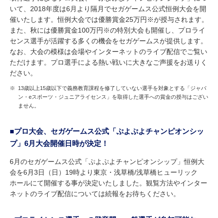
いて、2018年度は6月より隔月でセガゲームス公式恒例大会を開
催いたします。恒例大会では優勝賞金25万円※が授与されます。
また、秋には優勝賞金100万円※の特別大会も開催し、プロライ
センス選手が活躍する多くの機会をセガゲームスが提供します。
なお、大会の模様は会場やインターネットのライブ配信でご覧い
ただけます。プロ選手による熱い戦いに大きなご声援をお送りく
ださい。
※
13歳以上15歳以下で義務教育課程を修了していない選手を対象とする「ジャパ
ン・eスポーツ・ジュニアライセンス」を取得した選手への賞金の授与はござい
ません。
■プロ大会、セガゲームス公式「ぷよぷよチャンピオンシッ
プ」6月大会開催日時が決定！
6月のセガゲームス公式「ぷよぷよチャンピオンシップ」恒例大
会を6月3日（日）19時より東京・浅草橋/浅草橋ヒューリック
ホールにて開催する事が決定いたしました。観覧方法やインター
ネットのライブ配信については続報をお待ちください。