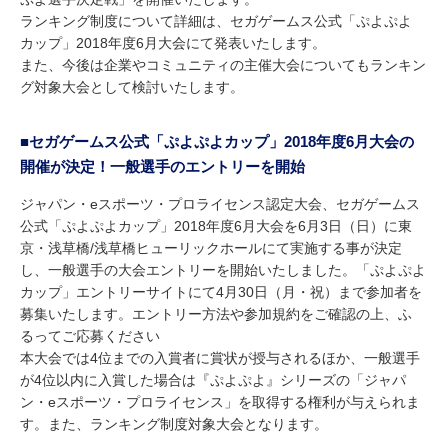
ランキング制度について詳細は、セガゲームス公式「ぷよぷよ
カップ」2018年度6月大会にて発表いたします。
また、今後は企業やコミュニティの主催大会についてもランキン
グ対象大会として検討いたします。
■セガゲームス公式「ぷよぷよカップ」2018年度6月大会の
開催が決定！一般選手のエントリーを開始
ジャパン・eスポーツ・プロライセンス認定大会、セガゲームス
公式「ぷよぷよカップ」2018年度6月大会を6月3日（日）に東
京・浅草橋/浅草橋ヒューリックホールにて実施する事が決定
し、一般選手の大会エントリーを開始いたしました。「ぷよぷよ
カップ」エントリーサイトにて4月30日（月・祝）まで参加者を
募集いたします。エントリー方法や参加規約をご確認の上、ふ
るってご応募ください
本大会では4位までの入賞者に賞状が授与されるほか、一般選手
が4位以内に入賞した場合は『ぷよぷよ』シリーズの「ジャパ
ン・eスポーツ・プロライセンス」を取得する権利が与えられま
す。また、ランキング制度対象大会となります。