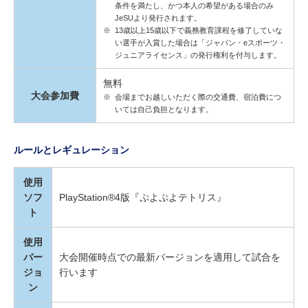
条件を満たし、かつ本人の希望がある場合のみ
JeSUより発行されます。
※
13歳以上15歳以下で義務教育課程を修了していな
い選手が入賞した場合は「ジャパン・eスポーツ・
ジュニアライセンス」の発行権利を付与します。
無料
大会参加費
※
会場までお越しいただく際の交通費、宿泊費につ
いては自己負担となります。
ルールとレギュレーション
使用
ソフ
PlayStation®4版『ぷよぷよテトリス』
ト
使用
バー
大会開催時点での最新バージョンを適用して試合を
ジョ
行います
ン