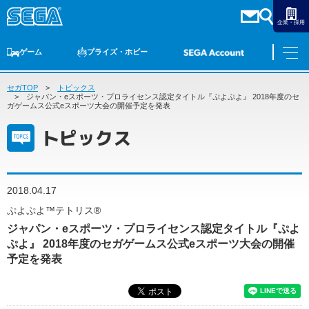
企業・採用
ゲーム
プライズ・ホビー
セガTOP
ゲームTOP
トピックス
家庭用ゲーム
PCゲーム
スマホゲーム
セガ ラッキーくじ
アーケードゲーム
プライズ
トイ
S-FIRE
セガ ラッキーくじ
物販
オンライン
ゲーム
ジャパン・eスポーツ・プロライセンス認定タイトル『ぷよぷよ』 2018年度のセ
ガゲームス公式eスポーツ大会の開催予定を発表
ゲームTOP
トピックス
プライズ・ホビー
家庭用ゲーム
プライズ
アニメ
PCゲーム
トイ
2018.04.17
スマホゲーム
ダーツ
S-FIRE
ぷよぷよ™テトリス®
アーケードゲーム
ジャパン・eスポーツ・プロライセンス認定タイトル『ぷよ
セガ ラッキーくじ
ぷよ』 2018年度のセガゲームス公式eスポーツ大会の開催
トピックス
セガ ラッキーくじ
オンライン
予定を発表
物販