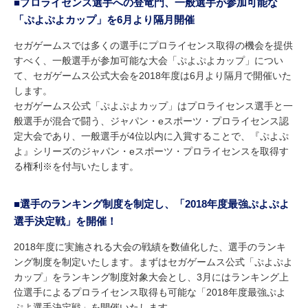
■プロライセンス選手への登竜門、一般選手が参加可能な
「ぷよぷよカップ」を6月より隔月開催
セガゲームスでは多くの選手にプロライセンス取得の機会を提供
すべく、一般選手が参加可能な大会「ぷよぷよカップ」につい
て、セガゲームス公式大会を2018年度は6月より隔月で開催いた
します。
セガゲームス公式「ぷよぷよカップ」はプロライセンス選手と一
般選手が混合で闘う、ジャパン・eスポーツ・プロライセンス認
定大会であり、一般選手が4位以内に入賞することで、『ぷよぷ
よ』シリーズのジャパン・eスポーツ・プロライセンスを取得す
る権利※を付与いたします。
■選手のランキング制度を制定し、「2018年度最強ぷよぷよ
選手決定戦」を開催！
2018年度に実施される大会の戦績を数値化した、選手のランキ
ング制度を制定いたします。まずはセガゲームス公式「ぷよぷよ
カップ」をランキング制度対象大会とし、3月にはランキング上
位選手によるプロライセンス取得も可能な「2018年度最強ぷよ
ぷよ選手決定戦」を開催いたします。