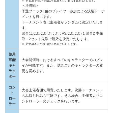
※
対戦者不在の場合は不戦勝とし、勝ち本数を1とします。
＜決勝戦＞
予選ブロック1位のプレイヤー参加による決勝トーナ
メントを行います。
トーナメント表は主催者がランダムに決定いたしま
す。
試合はぷよぷよ(ぷよぷよVSぷよぷよ) 1 試合2 本先
取・2セット先取で勝敗を決定いたします。
※
対戦者不在の場合は不戦勝といたします。
使用
可能
大会開催時におけるすべてのキャラクターでのプレ
キャ
イが可能です。また、試合ごとのキャラクターの変
ラク
更を認めます。
ター
コン
大会主催者側で用意いたします。決勝トーナメント
ト
のみ持ち込みも可能です。その場合、主催者よりコ
ロー
ントローラーのチェックを行います。
ラー