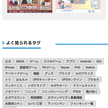
よく見られるタグ
セガ
SEGA
ゲーム
スマホゲーム
アプリ
Android
iOS
iPhone
家庭用ゲーム
PCゲーム
Steam
PS5
Switch
アーケードゲーム
物販
グッズ
プライズ
セガプライズ
トイ
おもちゃ
UFOキャッチャー
UFOオンライン
プロセカ
ラッキーくじ
メガドライブ
セガサターン
ドリームキャスト
メタファー
ソニック
ソニックレーシング
PSO2
龍が如く
セガアカウント
呪術廻戦
ヱヴァンゲリヲン新劇場版
名探偵コナン
ルパン三世
アンパンマン
ファンキット一覧