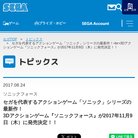
企業・採用
ゲーム
プライズ・ホビー
セガTOP
ゲームTOP
トピックス
家庭用ゲーム
PCゲーム
スマホゲーム
セガ ラッキーくじ
アーケードゲーム
プライズ
トイ
S-FIRE
セガ ラッキーくじ
物販
オンライン
ゲーム
セガを代表するアクションゲーム「ソニック」シリーズの最新作！<br>3Dアク
ションゲーム『ソニックフォース』が2017年11月9日（木）に発売決定！！
ゲームTOP
トピックス
プライズ・ホビー
家庭用ゲーム
プライズ
アニメ
PCゲーム
トイ
2017.08.24
スマホゲーム
ダーツ
S-FIRE
ソニックフォース
アーケードゲーム
セガを代表するアクションゲーム「ソニック」シリーズの
セガ ラッキーくじ
最新作！
トピックス
セガ ラッキーくじ
オンライン
3Dアクションゲーム『ソニックフォース』が2017年11月9
日（木）に発売決定！！
物販