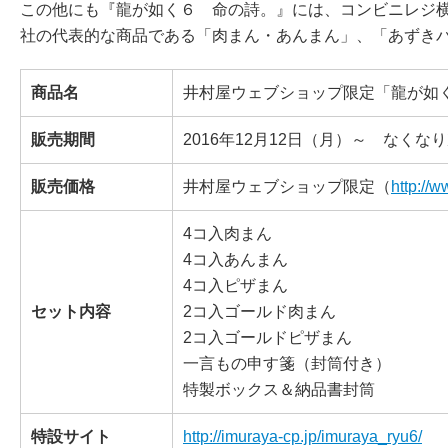
この他にも『龍が如く６ 命の詩。』には、コンビニレジ
社の代表的な商品である「肉まん・あんまん」、「あずき
商品名
井村屋ウェブショップ限定「龍が如
販売期間
2016年12月12日（月）～ なくな
販売価格
井村屋ウェブショップ限定（
http://
4コ入肉まん
4コ入あんまん
4コ入ピザまん
セット内容
2コ入ゴールド肉まん
2コ入ゴールドピザまん
一言もの申す箋（封筒付き）
特製ボックス＆納品書封筒
特設サイト
http://imuraya-cp.jp/imuraya_ryu6/