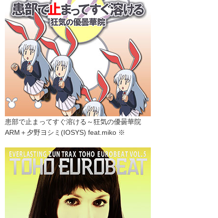
患部で止まってすぐ溶ける～狂気の優曇華院
ARM＋夕野ヨシミ(IOSYS) feat.miko ※