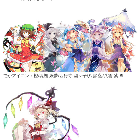
でかアイコン：橙/魂魄 妖夢/西行寺 幽々子/八雲 藍/八雲 紫 ※