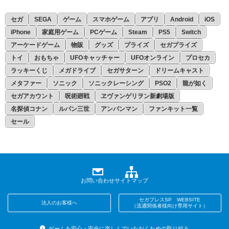
セガ
SEGA
ゲーム
スマホゲーム
アプリ
Android
iOS
iPhone
家庭用ゲーム
PCゲーム
Steam
PS5
Switch
アーケードゲーム
物販
グッズ
プライズ
セガプライズ
トイ
おもちゃ
UFOキャッチャー
UFOオンライン
プロセカ
ラッキーくじ
メガドライブ
セガサターン
ドリームキャスト
メタファー
ソニック
ソニックレーシング
PSO2
龍が如く
セガアカウント
呪術廻戦
ヱヴァンゲリヲン新劇場版
名探偵コナン
ルパン三世
アンパンマン
ファンキット一覧
セール
お問い合わせ
サイトマップ
セガプレスSP WEBSITE
法人のお客様へ
（流通関係者様向け専用サイト）
ゲームを安心・安全に楽しんでいただくための取り組み