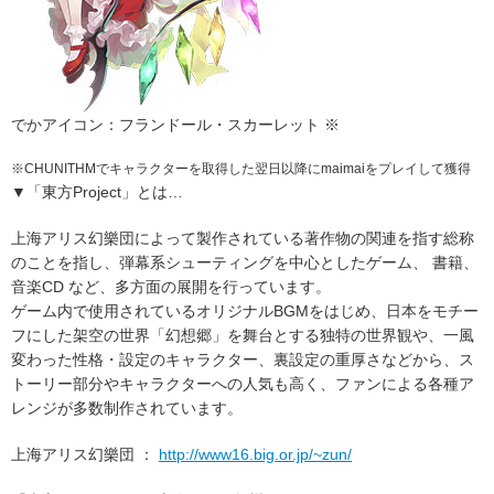
でかアイコン：フランドール・スカーレット ※
※
CHUNITHMでキャラクターを取得した翌日以降にmaimaiをプレイして獲得
▼「東方Project」とは…
上海アリス幻樂団によって製作されている著作物の関連を指す総称
のことを指し、弾幕系シューティングを中心としたゲーム、 書籍、
音楽CD など、多方面の展開を行っています。
ゲーム内で使用されているオリジナルBGMをはじめ、日本をモチー
フにした架空の世界「幻想郷」を舞台とする独特の世界観や、一風
変わった性格・設定のキャラクター、裏設定の重厚さなどから、ス
トーリー部分やキャラクターへの人気も高く、ファンによる各種ア
レンジが多数制作されています。
上海アリス幻樂団 ：
http://www16.big.or.jp/~zun/