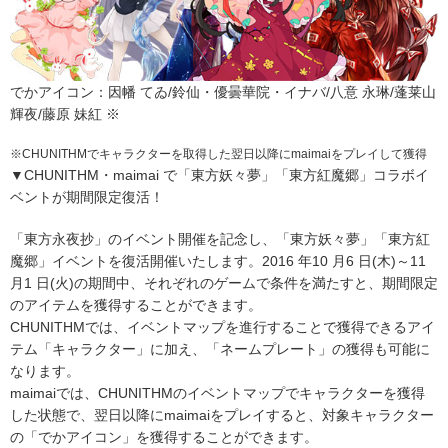
でかアイコン：因幡 てゐ/鈴仙・優曇華院・イナバ/八意 永琳/蓬莱山
輝夜/藤原 妹紅 ※
※
CHUNITHMでキャラクターを取得した翌日以降にmaimaiをプレイして獲得
▼CHUNITHM・maimai で「東方妖々夢」「東方紅魔郷」コラボイ
ベントが期間限定復活！
「東方永夜抄」のイベント開催を記念し、「東方妖々夢」「東方紅
魔郷」イベントを復活開催いたします。2016 年10 月6 日(木)～11
月1 日(火)の期間中、それぞれのゲームで条件を満たすと、期間限定
のアイテムを獲得することができます。
CHUNITHMでは、イベントマップを進行することで獲得できるアイ
テム「キャラクター」に加え、「ネームプレート」の獲得も可能に
なります。
maimaiでは、CHUNITHMのイベントマップでキャラクターを獲得
した状態で、翌日以降にmaimaiをプレイすると、対象キャラクター
の「でかアイコン」を獲得することができます。