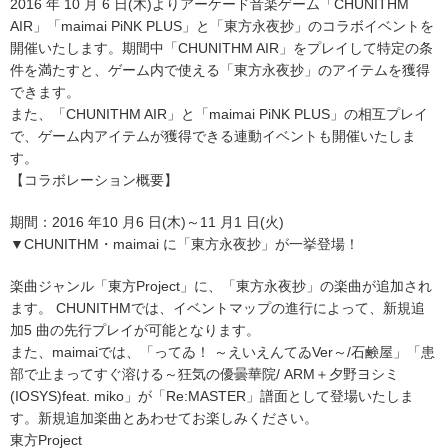
2016 年 10 月 6 日(木)よりアーケード音楽ゲーム「CHUNITHM
AIR」「maimai PiNK PLUS」と「東方永夜抄」のコラボイベントを
開催いたします。期間中「CHUNITHM AIR」をプレイして特定の条
件を満たすと、ゲーム内で使える「東方永夜抄」のアイテムを獲得
できます。
また、「CHUNITHM AIR」と「maimai PiNK PLUS」の相互プレイ
で、ゲーム内アイテムが獲得できる連動イベントも開催いたしま
す。
【コラボレーション概要】
期間：2016 年10 月6 日(木)～11 月1 日(火)
▼CHUNITHM・maimai に「東方永夜抄」が一挙登場！
楽曲ジャンル「東方Project」に、「東方永夜抄」の楽曲が追加され
ます。 CHUNITHMでは、イベントマップの進行によって、新規追
加5 曲の先行プレイが可能となります。
また、maimaiでは、「ってゐ！ ～えいえんてゐVer～/石鹸屋」「患
部で止まってすぐ溶ける～狂気の優曇華院/ ARM＋夕野ヨシミ
(IOSYS)feat. miko」が「Re:MASTER」譜面として登場いたしま
す。新規追加楽曲とあわせてお楽しみください。
東方Project