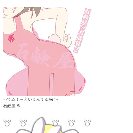
ってゐ！～えいえんてゐVer～
石鹸屋 ※