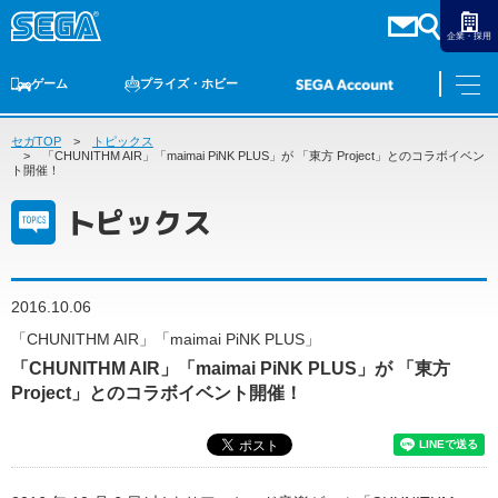
企業・採用
ゲーム
プライズ・ホビー
セガTOP
ゲームTOP
トピックス
家庭用ゲーム
PCゲーム
スマホゲーム
セガ ラッキーくじ
アーケードゲーム
プライズ
トイ
S-FIRE
セガ ラッキーくじ
物販
オンライン
ゲーム
「CHUNITHM AIR」「maimai PiNK PLUS」が 「東方 Project」とのコラボイベン
ト開催！
ゲームTOP
トピックス
プライズ・ホビー
家庭用ゲーム
プライズ
アニメ
PCゲーム
トイ
2016.10.06
スマホゲーム
ダーツ
S-FIRE
「CHUNITHM AIR」「maimai PiNK PLUS」
アーケードゲーム
「CHUNITHM AIR」「maimai PiNK PLUS」が 「東方
セガ ラッキーくじ
Project」とのコラボイベント開催！
トピックス
セガ ラッキーくじ
オンライン
物販