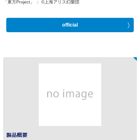
「東方Project」 ： ©上海アリス幻樂団
official
製品概要