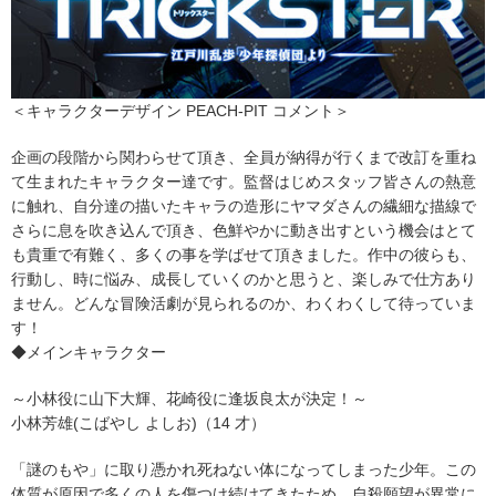
＜キャラクターデザイン PEACH-PIT コメント＞
企画の段階から関わらせて頂き、全員が納得が行くまで改訂を重ね
て生まれたキャラクター達です。監督はじめスタッフ皆さんの熱意
に触れ、自分達の描いたキャラの造形にヤマダさんの繊細な描線で
さらに息を吹き込んで頂き、色鮮やかに動き出すという機会はとて
も貴重で有難く、多くの事を学ばせて頂きました。作中の彼らも、
行動し、時に悩み、成長していくのかと思うと、楽しみで仕方あり
ません。どんな冒険活劇が見られるのか、わくわくして待っていま
す！
◆メインキャラクター
～小林役に山下大輝、花崎役に逢坂良太が決定！～
小林芳雄(こばやし よしお)（14 才）
「謎のもや」に取り憑かれ死ねない体になってしまった少年。この
体質が原因で多くの人を傷つけ続けてきたため、自殺願望が異常に