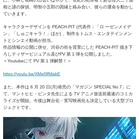
に、小林と花崎の出会いはやがて、世紀の犯罪者である怪人二十面
相と謎の探偵、明智小五郎の因縁と絡み合い、彼らの運命を動かし
ていきます。
キャラクターデザインを PEACH-PIT (代表作：「ロ ーゼンメイデ
ン」「しゅごキャラ！」ほか) 、制作をトムス・エンタテインメン
トとシンエイ動画が担当。
作品情報の公開に併せ、渋谷の街を背景にした PEACH-PIT 描き下
ろしティザービジュアル及びPV 第 1 弾を公開しました。
＜Youtubeにて PV 第 1 弾解禁！＞
https://youtu.be/XMe0lfNlabE
また、本作は 6 月 20 日(月)発売の「マガジン SPECIAL No.7」に
て、マントヒヒ・ビンタ先生による TV アニメ放送前最速のコミカ
ライズが開始。今後は舞台化・実写映画化も決定している大型プロ
ジェクトです。