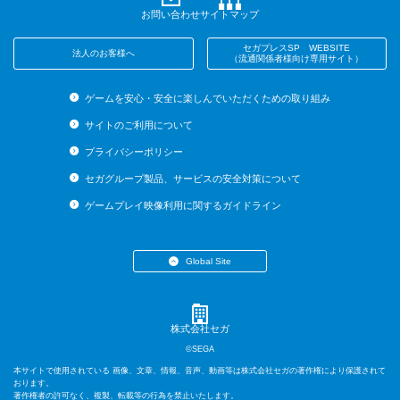
お問い合わせ
サイトマップ
セガプレスSP WEBSITE
法人のお客様へ
（流通関係者様向け専用サイト）
ゲームを安心・安全に楽しんでいただくための取り組み
サイトのご利用について
プライバシーポリシー
セガグループ製品、サービスの安全対策について
ゲームプレイ映像利用に関するガイドライン
Global Site
・English (US)
・English (UK)
・English (AU)
株式会社セガ
・Español
©SEGA
・Français
本サイトで使用されている 画像、文章、情報、音声、動画等は株式会社セガの著作権により保護されて
・Deutsch
おります。
著作権者の許可なく、複製、転載等の行為を禁止いたします。