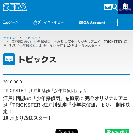
企業・採用
ゲーム
プライズ・ホビー
セガTOP
ゲームTOP
トピックス
家庭用ゲーム
PCゲーム
スマホゲーム
セガ ラッキーくじ
アーケードゲーム
プライズ
トイ
S-FIRE
セガ ラッキーくじ
物販
オンライン
ゲーム
江戸川乱歩の「少年探偵団」を原案に 完全オリジナルアニメ「TRICKSTER -江
戸川乱歩『少年探偵団』より-」制作決定！ 10 月より放送スタート
ゲームTOP
トピックス
プライズ・ホビー
家庭用ゲーム
プライズ
アニメ
PCゲーム
トイ
2016.06.01
スマホゲーム
ダーツ
S-FIRE
TRICKSTER -江戸川乱歩『少年探偵団』より-
アーケードゲーム
江戸川乱歩の「少年探偵団」を原案に 完全オリジナルアニ
セガ ラッキーくじ
メ「TRICKSTER -江戸川乱歩『少年探偵団』より-」制作決
トピックス
セガ ラッキーくじ
オンライン
定！
10 月より放送スタート
物販