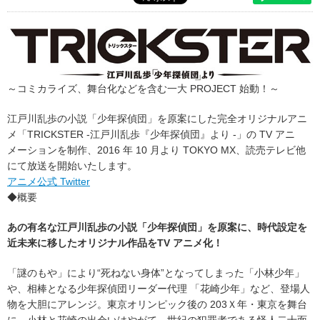
～コミカライズ、舞台化などを含む一大 PROJECT 始動！～
江戸川乱歩の小説「少年探偵団」を原案にした完全オリジナルアニ
メ「TRICKSTER -江戸川乱歩『少年探偵団』より -」の TV アニ
メーションを制作、2016 年 10 月より TOKYO MX、読売テレビ他
にて放送を開始いたします。
アニメ公式 Twitter
◆概要
あの有名な江戸川乱歩の小説「少年探偵団」を原案に、時代設定を
近未来に移したオリジナル作品をTV アニメ化！
「謎のもや」により“死ねない身体”となってしまった「小林少年」
や、相棒となる少年探偵団リーダー代理 「花崎少年」など、登場人
物を大胆にアレンジ。東京オリンピック後の 203Ｘ年・東京を舞台