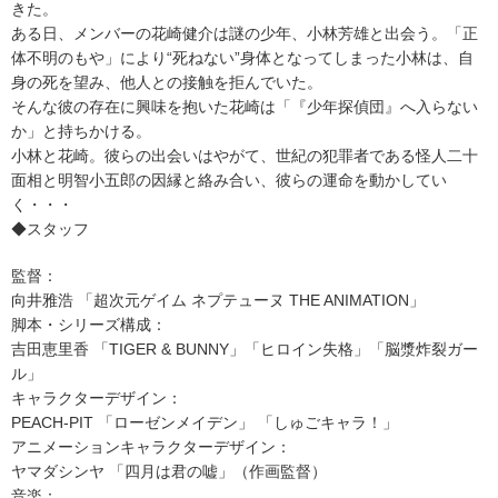
きた。
ある日、メンバーの花崎健介は謎の少年、小林芳雄と出会う。「正
体不明のもや」により“死ねない”身体となってしまった小林は、自
身の死を望み、他人との接触を拒んでいた。
そんな彼の存在に興味を抱いた花崎は「『少年探偵団』へ入らない
か」と持ちかける。
小林と花崎。彼らの出会いはやがて、世紀の犯罪者である怪人二十
面相と明智小五郎の因縁と絡み合い、彼らの運命を動かしてい
く・・・
◆スタッフ
監督：
向井雅浩 「超次元ゲイム ネプテューヌ THE ANIMATION」
脚本・シリーズ構成：
吉田恵里香 「TIGER & BUNNY」「ヒロイン失格」「脳漿炸裂ガー
ル」
キャラクターデザイン：
PEACH-PIT 「ローゼンメイデン」 「しゅごキャラ！」
アニメーションキャラクターデザイン：
ヤマダシンヤ 「四月は君の嘘」（作画監督）
音楽：