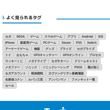
よく見られるタグ
セガ
SEGA
ゲーム
スマホゲーム
アプリ
Android
iOS
iPhone
家庭用ゲーム
PCゲーム
Steam
PS5
Switch
アーケードゲーム
物販
グッズ
プライズ
セガプライズ
トイ
おもちゃ
UFOキャッチャー
UFOオンライン
プロセカ
ラッキーくじ
メガドライブ
セガサターン
ドリームキャスト
メタファー
ソニック
ソニックレーシング
PSO2
龍が如く
セガアカウント
呪術廻戦
ヱヴァンゲリヲン新劇場版
名探偵コナン
ルパン三世
アンパンマン
ファンキット一覧
セール