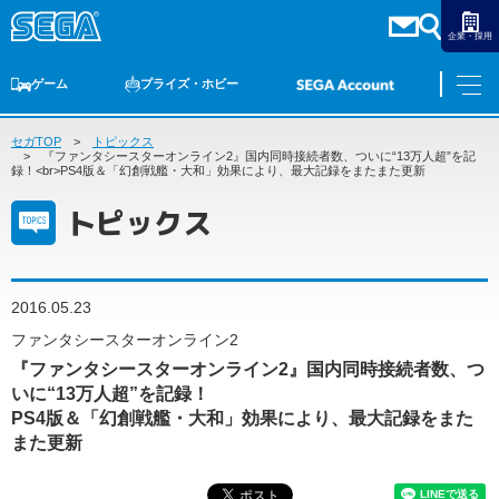
企業・採用
ゲーム
プライズ・ホビー
セガTOP
ゲームTOP
トピックス
家庭用ゲーム
PCゲーム
スマホゲーム
セガ ラッキーくじ
アーケードゲーム
プライズ
トイ
S-FIRE
セガ ラッキーくじ
物販
オンライン
ゲーム
『ファンタシースターオンライン2』国内同時接続者数、ついに“13万人超”を記
録！<br>PS4版＆「幻創戦艦・大和」効果により、最大記録をまたまた更新
ゲームTOP
トピックス
プライズ・ホビー
家庭用ゲーム
プライズ
アニメ
PCゲーム
トイ
2016.05.23
スマホゲーム
ダーツ
S-FIRE
ファンタシースターオンライン2
アーケードゲーム
『ファンタシースターオンライン2』国内同時接続者数、つ
セガ ラッキーくじ
いに“13万人超”を記録！
トピックス
セガ ラッキーくじ
オンライン
PS4版＆「幻創戦艦・大和」効果により、最大記録をまた
また更新
物販