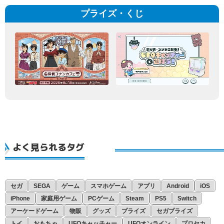
プライズ・くじ
よく見られるタグ
セガ
SEGA
ゲーム
スマホゲーム
アプリ
Android
iOS
iPhone
家庭用ゲーム
PCゲーム
Steam
PS5
Switch
アーケードゲーム
物販
グッズ
プライズ
セガプライズ
トイ
おもちゃ
UFOキャッチャー
UFOオンライン
プロセカ