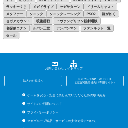
ラッキーくじ
メガドライブ
セガサターン
ドリームキャスト
メタファー
ソニック
ソニックレーシング
PSO2
龍が如く
セガアカウント
呪術廻戦
ヱヴァンゲリヲン新劇場版
名探偵コナン
ルパン三世
アンパンマン
ファンキット一覧
セール
お問い合わせ
サイトマップ
セガプレスSP WEBSITE
法人のお客様へ
（流通関係者様向け専用サイト）
ゲームを安心・安全に楽しんでいただくための取り組み
サイトのご利用について
プライバシーポリシー
セガグループ製品、サービスの安全対策について