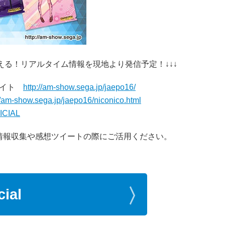
味わえる！リアルタイム情報を現地より発信予定！↓↓↓
設サイト
http://am-show.sega.jp/jaepo16/
//am-show.sega.jp/jaepo16/niconico.html
FICIAL
情報収集や感想ツイートの際にご活用ください。
cial