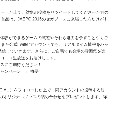
フォローした上で、対象の投稿をリツイートしてくださった方の
品は、JAEPO 2016のセガブースに来場した方だけがも
ではの体験ができるゲームの試遊やそれら魅力を余すことなくご
た公式Twitterアカウントでも、リアルタイム情報をハッ
りに発信していきます。さらに、ご自宅でも会場の雰囲気を楽
らニコニコ生放送をお届けします。
ブースにご期待ください！
キャンペーン！」 概要
SEGA_OFFICIAL ）をフォローした上で、同アカウントの投稿する対
セガオリジナルグッズの詰め合わせをプレゼントします。詳