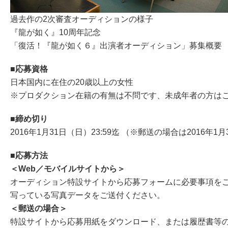
過去作の2次審査オーディションの様子
『龍が如く』10周年記念
「復活！『龍が如く６』出演者オーディション」募集概要
■応募資格
日本国内に在住の20歳以上の女性
※プロダクション在籍の有無は不問です、未成年者の方は
■締め切り
2016年1月31日（日）23:59迄 （※郵送の場合は2016年
■応募方法
＜Web／モバイルサイトから＞
オーディション特設サイトから応募フォームに必要事項をご
写っている写真データをご送付ください。
＜郵送の場合＞
特設サイトから応募用紙をダウンロード、または履歴書等