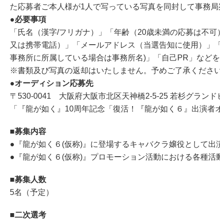
た応募者ご本人様が1人で写っている写真を同封して事務局
●必要事項
「氏名（漢字/フリガナ）」「年齢（20歳未満の応募は不
又は携帯電話）」「メールアドレス（当選告知に使用）」「
事務所に所属している場合は事務所名)」「自己PR」など
※書類及び写真の返却はいたしません。予めご了承くださ
●オーディション応募先
〒530-0041 大阪府大阪市北区天神橋2-5-25 若杉グラン
「『龍が如く』10周年記念「復活！『龍が如く６』出演者
■募集内容
●『龍が如く６(仮称)』に登場するキャバクラ嬢役として出
●『龍が如く６(仮称)』プロモーション活動における各種活
■募集人数
5名（予定）
■二次選考