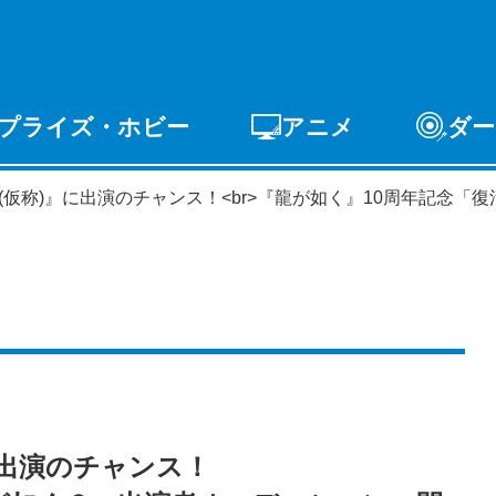
プライズ・ホビー
アニメ
ダー
ゲーム
PCゲーム
スマホゲーム
アーケードゲ
龍が如く６(仮称)』に出演のチャンス！<br>『龍が如く』10周年
ライズ
トイ
S-FIRE
セガ ラッキーくじ
)』に出演のチャンス！