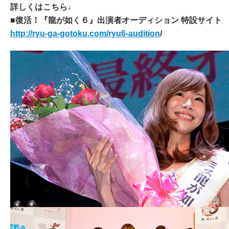
詳しくはこちら↓
■復活！『龍が如く６』出演者オーディション 特設サイト
http://ryu-ga-gotoku.com/ryu6-audition
/