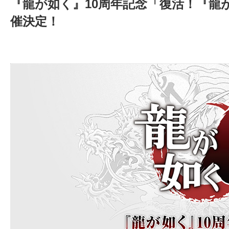
『龍が如く』10周年記念「復活！『龍
催決定！