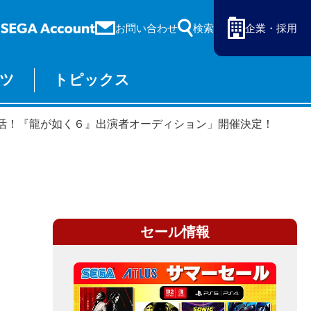
お問い合わせ
検索
企業・採用
ツ
トピックス
ーム
セガ ラッキーくじ
記念「復活！『龍が如く６』出演者オーディション」開催決定！
物販
オンライン
セール情報