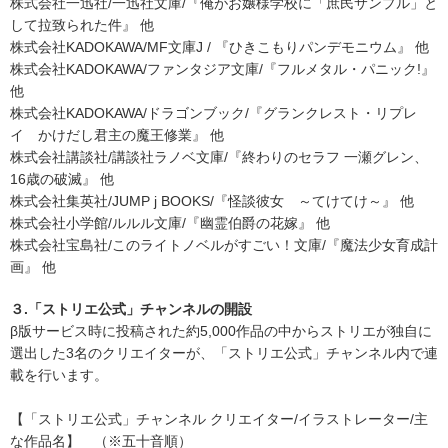
株式会社一迅社/一迅社文庫/『俺がお嬢様学校に「庶民サンプル」と
して拉致られた件』 他
株式会社KADOKAWA/MF文庫J / 『ひきこもりパンデモニウム』 他
株式会社KADOKAWA/ファンタジア文庫/『フルメタル・パニック!』
他
株式会社KADOKAWA/ドラゴンブック/『グランクレスト・リプレ
イ かけだし君主の魔王修業』 他
株式会社講談社/講談社ラノベ文庫/『終わりのセラフ 一瀬グレン、
16歳の破滅』 他
株式会社集英社/JUMP j BOOKS/『怪談彼女 ～てけてけ～』 他
株式会社小学館/ルルル文庫/『幽霊伯爵の花嫁』 他
株式会社宝島社/このライトノベルがすごい！文庫/『魔法少女育成計
画』 他
３.「ストリエ公式」チャンネルの開設
β版サービス時に投稿された約5,000作品の中からストリエが独自に
選出した3名のクリエイターが、「ストリエ公式」チャンネル内で連
載を行います。
【「ストリエ公式」チャンネル クリエイター/イラストレーター/主
な作品名】 （※五十音順）