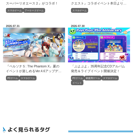
スーパーリオエース２』がコラボ！
クエスト』コラボイベント本日より開
催！
スマホゲーム
アーケードゲーム
スマホゲーム
2026.07.31
2026.07.30
『ペルソナ５: The Phantom X』夏の
「ぷよぷよ」35周年記念CDアルバム
イベントが楽しめるVer.4.6アップデー
発売＆ライブイベント開催決定！
トを実施
PCゲーム
スマホゲーム
PCゲーム
家庭用ゲーム
スマホゲーム
イベント
よく見られるタグ