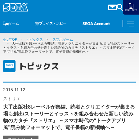
企業・採用
ゲーム
プライズ・ホビー
セガTOP
ゲームTOP
トピックス
家庭用ゲーム
スマホゲーム
PCゲーム
スマホゲーム
セガ ラッキーくじ
アーケードゲーム
プライズ
トイ
S-FIRE
セガ ラッキーくじ
物販
オンライン
ゲーム
大手出版社8レーベルが集結、読者とクリエイターが集まる場も創出/ストーリー
とイラストを組み合わせた新しい読み物のカタチ『ストリエ』 ～スマホ時代の“トーク
アプリ風”読み物フォーマットで、電子書籍の新機軸へ～
ゲームTOP
プライズ・ホビー
トピックス
家庭用ゲーム
プライズ
アニメ
PCゲーム
トイ
スマホゲーム
2015.11.12
ダーツ
S-FIRE
ストリエ
アーケードゲーム
セガ ラッキーくじ
大手出版社8レーベルが集結、読者とクリエイターが集まる
トピックス
場も創出/ストーリーとイラストを組み合わせた新しい読み
セガ ラッキーくじ
オンライン
物のカタチ『ストリエ』 ～スマホ時代の“トークアプリ
物販
風”読み物フォーマットで、電子書籍の新機軸へ～