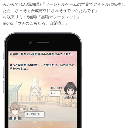
みかみてれん/風知草/『ソーシャルゲームの世界でアイドルに転生し
たら、さっそく合成材料にされそうでつらたんです』
村咲アリミエ/知梨/『黒猫☆シークレット』
moro/『ウチのこもたろ、自閉症。』