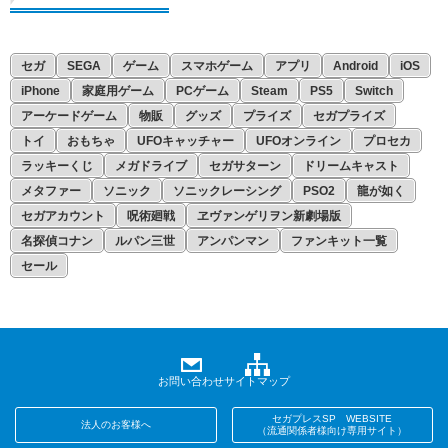
セガ
SEGA
ゲーム
スマホゲーム
アプリ
Android
iOS
iPhone
家庭用ゲーム
PCゲーム
Steam
PS5
Switch
アーケードゲーム
物販
グッズ
プライズ
セガプライズ
トイ
おもちゃ
UFOキャッチャー
UFOオンライン
プロセカ
ラッキーくじ
メガドライブ
セガサターン
ドリームキャスト
メタファー
ソニック
ソニックレーシング
PSO2
龍が如く
セガアカウント
呪術廻戦
ヱヴァンゲリヲン新劇場版
名探偵コナン
ルパン三世
アンパンマン
ファンキット一覧
セール
お問い合わせ
サイトマップ
セガプレスSP WEBSITE
法人のお客様へ
（流通関係者様向け専用サイト）