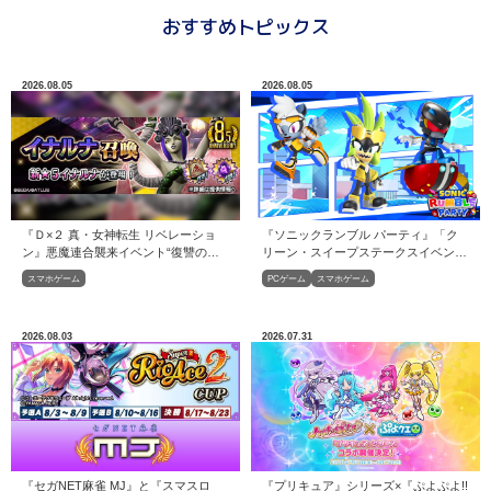
おすすめトピックス
2026.08.05
2026.08.05
『ソニックランブル パーティ』「ク
『Ｄ×２ 真・女神転生 リベレーショ
リーン・スイープステークスイベン
ン』悪魔連合襲来イベント“復讐の巫
ト」開催！
女と鎮魂の巫女”開催！開催！
PCゲーム
スマホゲーム
スマホゲーム
2026.08.03
2026.07.31
『セガNET麻雀 MJ』と『スマスロ
『プリキュア』シリーズ×『ぷよぷよ!!