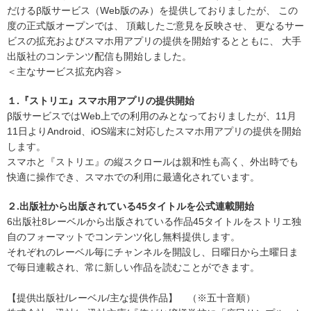
だけるβ版サービス（Web版のみ）を提供しておりましたが、 この
度の正式版オープンでは、 頂戴したご意見を反映させ、 更なるサー
ビスの拡充およびスマホ用アプリの提供を開始するとともに、 大手
出版社のコンテンツ配信も開始しました。
＜主なサービス拡充内容＞
１.『ストリエ』スマホ用アプリの提供開始
β版サービスではWeb上での利用のみとなっておりましたが、11月
11日よりAndroid、iOS端末に対応したスマホ用アプリの提供を開始
します。
スマホと『ストリエ』の縦スクロールは親和性も高く、外出時でも
快適に操作でき、スマホでの利用に最適化されています。
２.出版社から出版されている45タイトルを公式連載開始
6出版社8レーベルから出版されている作品45タイトルをストリエ独
自のフォーマットでコンテンツ化し無料提供します。
それぞれのレーベル毎にチャンネルを開設し、日曜日から土曜日ま
で毎日連載され、常に新しい作品を読むことができます。
【提供出版社/レーベル/主な提供作品】 （※五十音順）