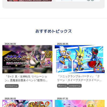
おすすめトピックス
2026.08.05
2026.08.05
『ソニックランブル パーティ』「ク
『Ｄ×２ 真・女神転生 リベレーショ
リーン・スイープステークスイベン
ン』悪魔連合襲来イベント“復讐の巫
ト」開催！
女と鎮魂の巫女”開催！開催！
PCゲーム
スマホゲーム
スマホゲーム
2026.08.03
2026.07.31