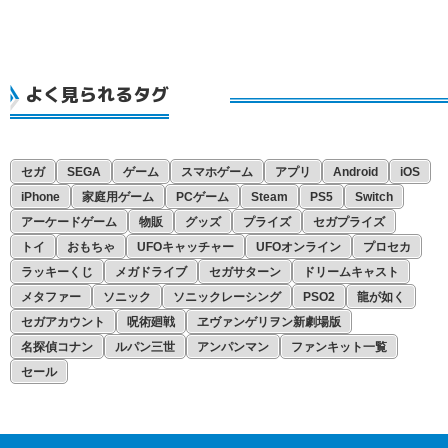
よく見られるタグ
セガ
SEGA
ゲーム
スマホゲーム
アプリ
Android
iOS
iPhone
家庭用ゲーム
PCゲーム
Steam
PS5
Switch
アーケードゲーム
物販
グッズ
プライズ
セガプライズ
トイ
おもちゃ
UFOキャッチャー
UFOオンライン
プロセカ
ラッキーくじ
メガドライブ
セガサターン
ドリームキャスト
メタファー
ソニック
ソニックレーシング
PSO2
龍が如く
セガアカウント
呪術廻戦
ヱヴァンゲリヲン新劇場版
名探偵コナン
ルパン三世
アンパンマン
ファンキット一覧
セール