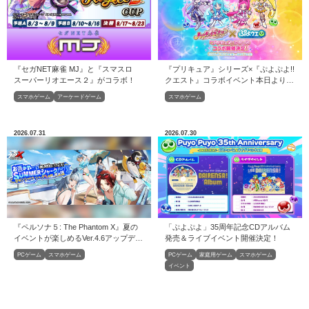
『セガNET麻雀 MJ』と『スマスロ
『プリキュア』シリーズ×『ぷよぷよ!!
スーパーリオエース２』がコラボ！
クエスト』コラボイベント本日より開
催！
スマホゲーム
アーケードゲーム
スマホゲーム
2026.07.31
2026.07.30
『ペルソナ５: The Phantom X』夏の
「ぷよぷよ」35周年記念CDアルバム
イベントが楽しめるVer.4.6アップデー
発売＆ライブイベント開催決定！
トを実施
PCゲーム
スマホゲーム
PCゲーム
家庭用ゲーム
スマホゲーム
イベント