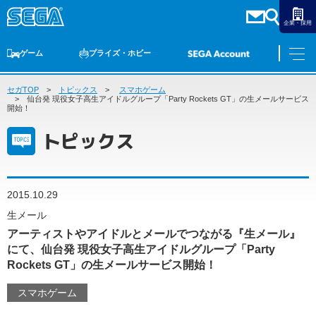
企業・採用
ゲーム
プライズ・ホビー
セガTOP
ゲームTOP
トピックス
家庭用ゲーム
スマホゲーム
PCゲーム
スマホゲーム
セガ ラッキーくじ
アーケードゲーム
プライズ
トイ
S-FIRE
セガ ラッキーくじ
物販
オンライン
ゲーム
仙台発 現役女子高生アイドルグループ「Party Rockets GT」の生メールサービス
開始！
ゲームTOP
トピックス
プライズ・ホビー
家庭用ゲーム
プライズ
アニメ
PCゲーム
トイ
2015.10.29
スマホゲーム
ダーツ
S-FIRE
生メール
アーケードゲーム
アーティストやアイドルとメールでつながる『生メール』
セガ ラッキーくじ
にて、仙台発 現役女子高生アイドルグループ「Party
トピックス
セガ ラッキーくじ
オンライン
Rockets GT」の生メールサービス開始！
物販
スマホゲーム