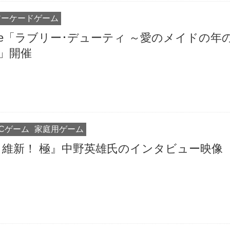
アーケードゲーム
cade「ラブリー･デューティ ～愛のメイドの年
」開催
PCゲーム
家庭用ゲーム
 維新！ 極』中野英雄氏のインタビュー映像