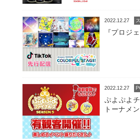
2022.12.27
『プロジェ
2022.12.27
ぷよぷよチャ
トーナメ