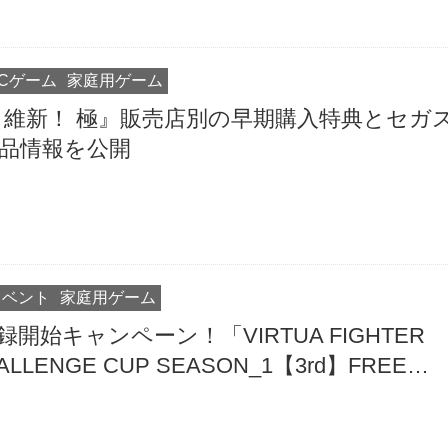
PCゲーム
家庭用ゲーム
 維新！ 極』販売店別の早期購入特典とセガ
品情報を公開
イベント
家庭用ゲーム
開始キャンペーン！「VIRTUA FIGHTER
CHALLENGE CUP SEASON_1【3rd】FREE
n3 FINAL」