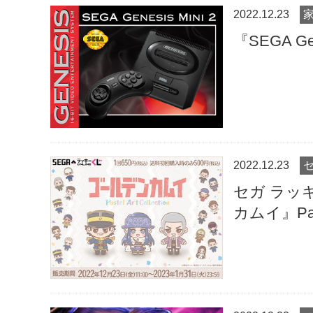
2022.12.23
『SEGA G
2022.12.23
セガ ラッ
カムイ』Paste