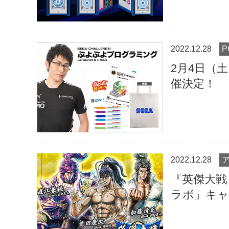
2022.12.28
2月4日（
催決定！
2022.12.28
『英傑大戦
ラボ」キャ