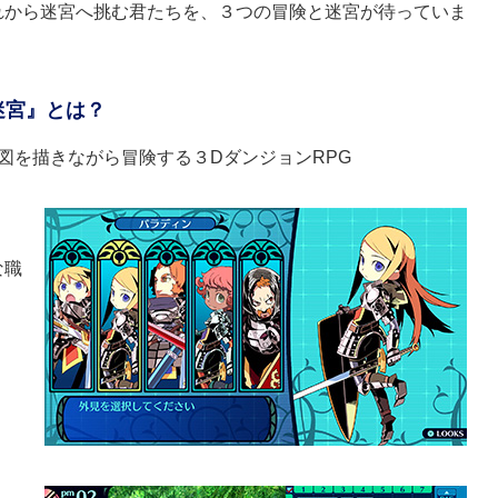
れから迷宮へ挑む君たちを、３つの冒険と迷宮が待っていま
迷宮』とは？
図を描きながら冒険する３DダンジョンRPG
な職
。