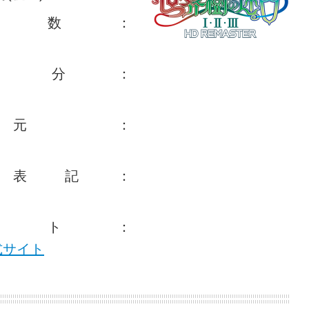
人数：
齢区分：
元：
表記：
イト：
公式サイト