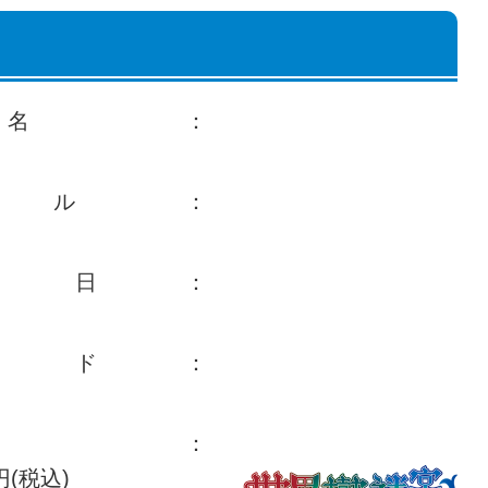
名 ：
ル：
定日：
ード：
格：
7円(税込)