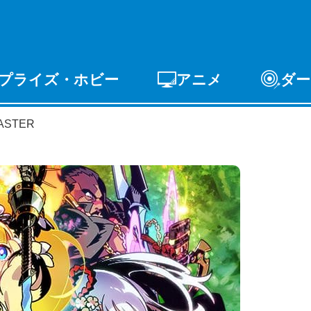
プライズ・ホビー
アニメ
ダー
ゲーム
PCゲーム
スマホゲーム
アーケードゲ
ASTER
ライズ
トイ
S-FIRE
セガ ラッキーくじ