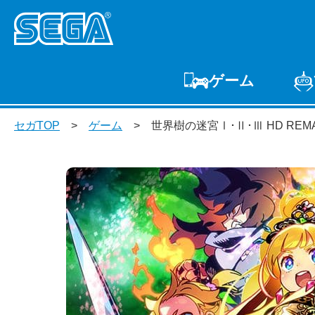
ゲーム
ゲームTOP
家庭用
セガTOP
ゲーム
世界樹の迷宮Ⅰ･Ⅱ･Ⅲ HD REM
プ