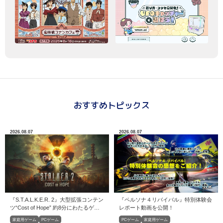
おすすめトピックス
2026.08.07
2026.08.07
『S.T.A.L.K.E.R. 2』大型拡張コンテン
『ペルソナ４リバイバル』特別体験会
ツ“Cost of Hope” 約8分にわたるゲー
レポート動画を公開！
ムプレイトレーラーが公開
家庭用ゲーム
PCゲーム
PCゲーム
家庭用ゲーム