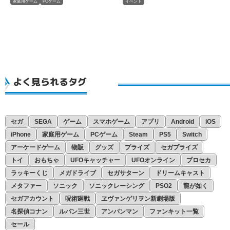
家庭用ゲーム
PCゲーム
イベント
よく見られるタグ
セガ
SEGA
ゲーム
スマホゲーム
アプリ
Android
iOS
iPhone
家庭用ゲーム
PCゲーム
Steam
PS5
Switch
アーケードゲーム
物販
グッズ
プライズ
セガプライズ
トイ
おもちゃ
UFOキャッチャー
UFOオンライン
プロセカ
ラッキーくじ
メガドライブ
セガサターン
ドリームキャスト
メタファー
ソニック
ソニックレーシング
PSO2
龍が如く
セガアカウント
呪術廻戦
ヱヴァンゲリヲン新劇場版
名探偵コナン
ルパン三世
アンパンマン
ファンキット一覧
セール