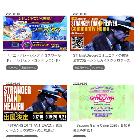
2026.08.07
2026.08.06
『ソニックレーシング クロスワール
STH公認Discordコミュニティの構築
ド』 「レジェンドコンペ ラウンド7」
運営⽀援ーシンセカイテクノロジーズ
開催！
PCゲーム
家庭用ゲーム
家庭用ゲーム
PCゲーム
2026.08.06
2026.08.06
『STRANGER THAN HEAVEN』東京
「Sapporo Game Camp 2026」参加者
ゲームショウ2026への出展決定
募集を開始！