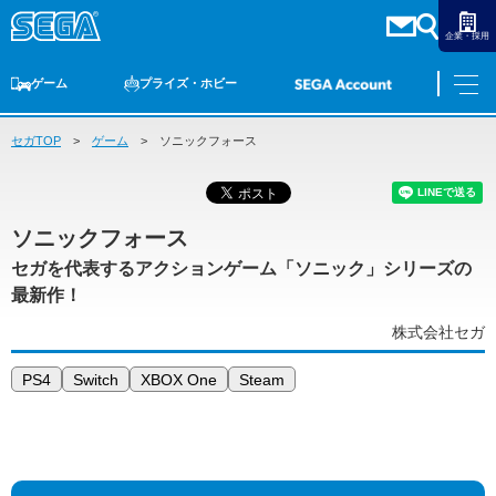
企業・採用
ゲーム
プライズ・ホビー
セガTOP
ゲームTOP
ゲーム
家庭用ゲーム
ソニックフォース
PCゲーム
スマホゲーム
セガ ラッキーくじ
アーケードゲーム
プライズ
トイ
S-FIRE
セガ ラッキーくじ
物販
オンライン
ゲーム
ゲームTOP
プライズ・ホビー
ソニックフォース
家庭用ゲーム
プライズ
セガを代表するアクションゲーム「ソニック」シリーズの
アニメ
PCゲーム
トイ
最新作！
スマホゲーム
株式会社セガ
ダーツ
S-FIRE
アーケードゲーム
セガ ラッキーくじ
PS4
Switch
XBOX One
Steam
トピックス
セガ ラッキーくじ
オンライン
物販