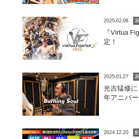
2025.02.06
『Virtua 
定！
2025.01.27
光吉猛修によ
年アニバー
開！
2024.12.20