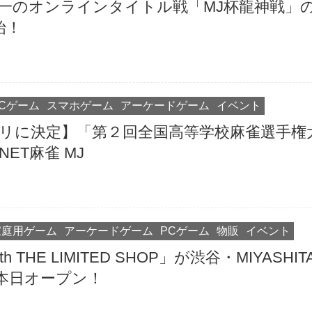
一のオンラインタイトル戦「MJ杯龍神戦」
始！
PCゲーム
スマホゲーム
アーケードゲーム
イベント
リに決定】「第２回全国高等学校麻雀選手権
ET麻雀 MJ
家庭用ゲーム
アーケードゲーム
PCゲーム
物販
イベント
th THE LIMITED SHOP」が渋谷・MIYASHIT
て本日オープン！