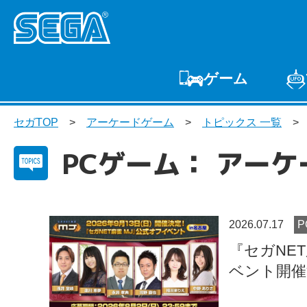
ゲーム
ゲームTOP
家庭用
セガTOP
アーケードゲーム
トピックス 一覧
プ
PCゲーム： アー
2026.07.17
『セガNE
ベント開催