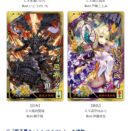
C.V.水瀬いのり
C.V.堀江由衣
illust.いとうのいぢ
illust.戸橋ことみ
【呂布】
【劉氏】
C.V.堀内賢雄
C.V.花守ゆみり
illust.獅子猿
illust.伊藤未生