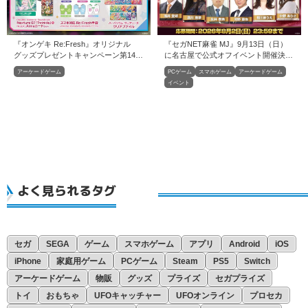
『オンゲキ Re:Fresh』オリジナル
『セガNET麻雀 MJ』9月13日（日）
グッズプレゼントキャンペーン第14弾
に名古屋で公式オフイベント開催決
開催！
定！
アーケードゲーム
PCゲーム
スマホゲーム
アーケードゲーム
イベント
よく見られるタグ
セガ
SEGA
ゲーム
スマホゲーム
アプリ
Android
iOS
iPhone
家庭用ゲーム
PCゲーム
Steam
PS5
Switch
アーケードゲーム
物販
グッズ
プライズ
セガプライズ
トイ
おもちゃ
UFOキャッチャー
UFOオンライン
プロセカ