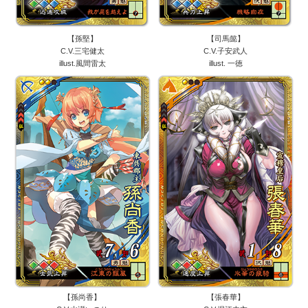
【孫堅】
【司馬懿】
C.V.三宅健太
C.V.子安武人
illust.風間雷太
illust. 一徳
【孫尚香】
【張春華】