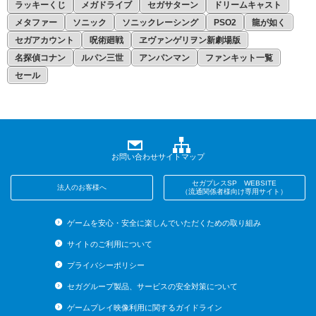
ラッキーくじ
メガドライブ
セガサターン
ドリームキャスト
メタファー
ソニック
ソニックレーシング
PSO2
龍が如く
セガアカウント
呪術廻戦
ヱヴァンゲリヲン新劇場版
名探偵コナン
ルパン三世
アンパンマン
ファンキット一覧
セール
お問い合わせ
サイトマップ
セガプレスSP WEBSITE
法人のお客様へ
（流通関係者様向け専用サイト）
ゲームを安心・安全に楽しんでいただくための取り組み
サイトのご利用について
プライバシーポリシー
セガグループ製品、サービスの安全対策について
ゲームプレイ映像利用に関するガイドライン