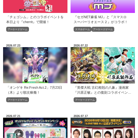
「チェゴシム」とのコラボイベントを
『セガNET麻雀 MJ』と『スマスロ
本日より『cherrit』で開催！
スーパーリオエース２』がコラボ！
アーケードゲーム
スマホゲーム
アーケードゲーム
2026.07.23
2026.07.22
「オンゲキ Re:Fresh Act.2」7月23日
『英傑大戦 古幻相剋の八象』漫画家
（木）より順次稼働！
『川原正敏』との復刻コラボイベント
を本日より開始！
アーケードゲーム
アーケードゲーム
2026.07.21
2026.07.17