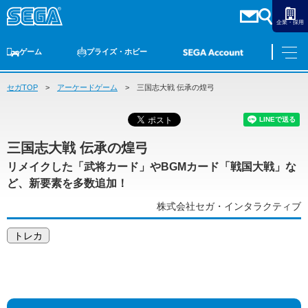
企業・採用
ゲーム
プライズ・ホビー
セガTOP
ゲームTOP
アーケードゲーム
家庭用ゲーム
PCゲーム
三国志大戦 伝承の煌弓
スマホゲーム
セガ ラッキーくじ
アーケードゲーム
プライズ
トイ
S-FIRE
セガ ラッキーくじ
物販
オンライン
ゲーム
ゲームTOP
プライズ・ホビー
三国志大戦 伝承の煌弓
家庭用ゲーム
プライズ
リメイクした「武将カード」やBGMカード「戦国大戦」な
アニメ
PCゲーム
トイ
ど、新要素を多数追加！
スマホゲーム
株式会社セガ・インタラクティブ
ダーツ
S-FIRE
アーケードゲーム
セガ ラッキーくじ
トレカ
トピックス
セガ ラッキーくじ
オンライン
物販