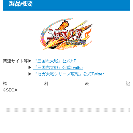
製品概要
関連サイト等
▶
『三国志大戦』公式HP
▶
『三国志大戦』公式Twitter
▶
『セガ大戦シリーズ広報』公式Twitter
権利表記
©SEGA